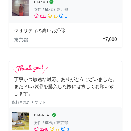
makon
check_circle
女性
/
60代
/
東京都
sentiment_satisfied
sentiment_neutral
sentiment_dissatisfied
812
16
1
クオリティの高いお掃除
¥7,000
東京都
丁寧かつ敏速な対応、ありがとうございました。
またIKEA製品を購入した際には宜しくお願い致
します。
依頼されたチケット
maaasa
check_circle
男性
/
60代
/
東京都
sentiment_satisfied
sentiment_neutral
sentiment_dissatisfied
1248
77
3