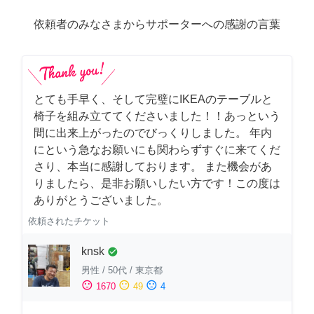
依頼者のみなさまからサポーターへの感謝の言葉
とても手早く、そして完璧にIKEAのテーブルと
椅子を組み立ててくださいました！！あっという
間に出来上がったのでびっくりしました。 年内
にという急なお願いにも関わらずすぐに来てくだ
さり、本当に感謝しております。 また機会があ
りましたら、是非お願いしたい方です！この度は
ありがとうございました。
依頼されたチケット
knsk
check_circle
男性
/
50代
/
東京都
sentiment_satisfied
sentiment_neutral
sentiment_dissatisfied
1670
49
4