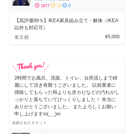
sentiment_satisfied
sentiment_neutral
sentiment_dissatisfied
1877
13
0
【高評価99％】IKEA家具組み立て・解体（IKEA
以外も対応可）
¥5,000
東京都
2時間でお風呂、洗面、トイレ、台所流しまで綺
麗にして頂き有難うございました。 以前業者に
掃除してもらった時よりも赤カビなどの汚れがし
っかりと落ちていてびっくりしました！ 本当に
ありがとうございました。 またよろしくお願い
申し上げますm(_ _)m
依頼されたチケット