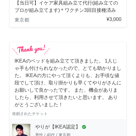
【当日可】イケア家具組み立て代行(組み立ての
プロが組み立てます)＊ワクチン3回目接種済み
¥3,000
東京都
IKEAのベッドを組み立てて頂きました。 1人じ
ゃ手も付けられなかったので、とても助かりまし
た。 IKEAの方にやって頂くよりも、お手頃な値
段でして頂け、取り掛かりも早くてやりがさんに
お願いして良かったです。 また、機会がありま
したら、利用させて頂きたいと思います。 あり
がとうございました！
依頼されたチケット
やりが【IKEA認定】
check_circle
男性
/
40代
/
東京都