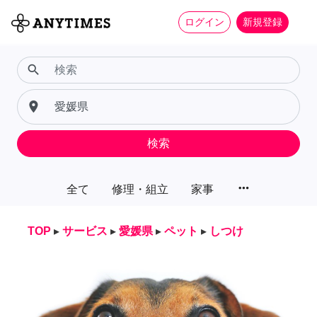
ログイン
新規登録
search
place
検索
more_horiz
全て
修理・組立
家事
TOP
▸
サービス
▸
愛媛県
▸
ペット
▸
しつけ