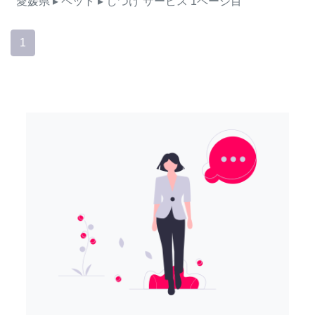
愛媛県
▸ ペット
▸ しつけ
サービス
1ページ目
1