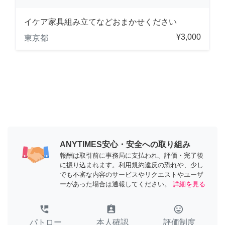
イケア家具組み立てなどおまかせください
¥3,000
東京都
ANYTIMES安心・安全への取り組み
報酬は取引前に事務局に支払われ、評価・完了後
に振り込まれます。利用規約違反の恐れや、少し
でも不審な内容のサービスやリクエストやユーザ
ーがあった場合は通報してください。
詳細を見る
perm_phone_msg
assignment_ind
tag_faces
パトロー
本人確認
評価制度