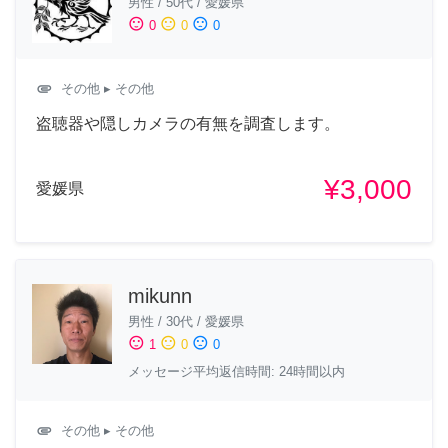
男性
/
50代
/
愛媛県
sentiment_satisfied
sentiment_neutral
sentiment_dissatisfied
0
0
0
attachment
その他
▸ その他
盗聴器や隠しカメラの有無を調査します。
¥3,000
愛媛県
mikunn
男性
/
30代
/
愛媛県
sentiment_satisfied
sentiment_neutral
sentiment_dissatisfied
1
0
0
メッセージ平均返信時間: 24時間以内
attachment
その他
▸ その他