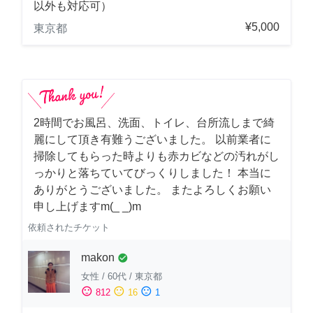
以外も対応可）
¥5,000
東京都
2時間でお風呂、洗面、トイレ、台所流しまで綺
麗にして頂き有難うございました。 以前業者に
掃除してもらった時よりも赤カビなどの汚れがし
っかりと落ちていてびっくりしました！ 本当に
ありがとうございました。 またよろしくお願い
申し上げますm(_ _)m
依頼されたチケット
makon
check_circle
女性
/
60代
/
東京都
sentiment_satisfied
sentiment_neutral
sentiment_dissatisfied
812
16
1