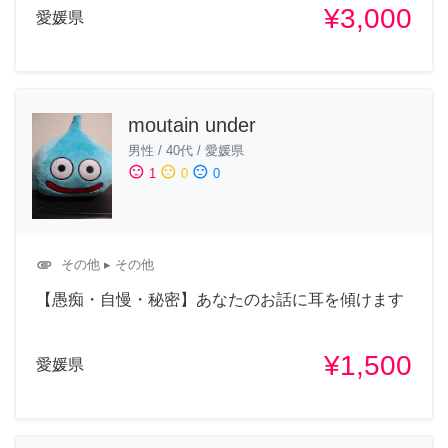
¥3,000
愛媛県
moutain under
男性
/
40代
/
愛媛県
sentiment_satisfied
sentiment_neutral
sentiment_dissatisfied
1
0
0
attachment
その他
▸ その他
【愚痴・自慢・秘密】あなたのお話に耳を傾けます
¥1,500
愛媛県