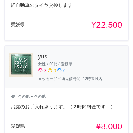
軽自動車のタイヤ交換します
¥22,500
愛媛県
yus
女性
/
50代
/
愛媛県
sentiment_satisfied
sentiment_neutral
sentiment_dissatisfied
3
0
0
メッセージ平均返信時間: 12時間以内
attachment
その他
▸ その他
お庭のお手入れ承ります。（２時間料金です！）
¥8,000
愛媛県