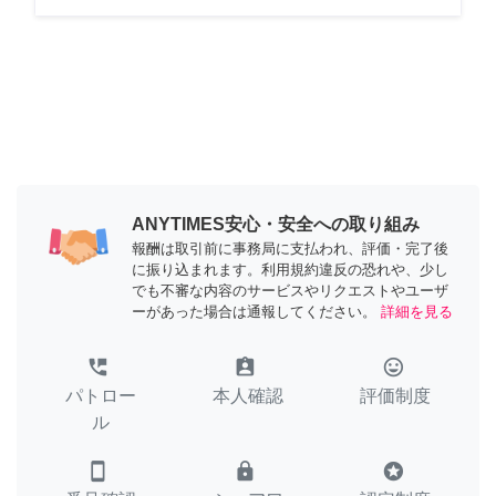
ANYTIMES安心・安全への取り組み
報酬は取引前に事務局に支払われ、評価・完了後
に振り込まれます。利用規約違反の恐れや、少し
でも不審な内容のサービスやリクエストやユーザ
ーがあった場合は通報してください。
詳細を見る
perm_phone_msg
assignment_ind
tag_faces
パトロー
本人確認
評価制度
ル
smartphone
lock
stars