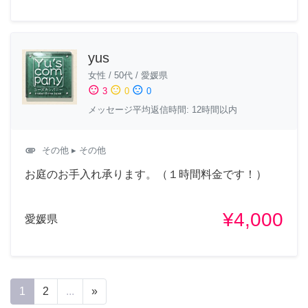
yus
女性
/
50代
/
愛媛県
sentiment_satisfied
sentiment_neutral
sentiment_dissatisfied
3
0
0
メッセージ平均返信時間: 12時間以内
attachment
その他
▸ その他
お庭のお手入れ承ります。（１時間料金です！）
¥4,000
愛媛県
1
2
...
»