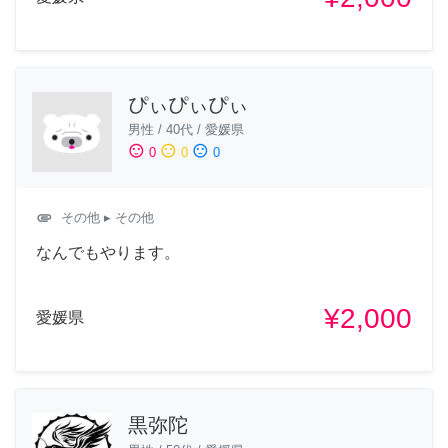
ぴぃぴぃぴぃ
男性
/
40代
/
愛媛県
sentiment_satisfied
sentiment_neutral
sentiment_dissatisfied
0
0
0
attachment
その他
▸ その他
なんでもやります。
¥2,000
愛媛県
黒弥陀