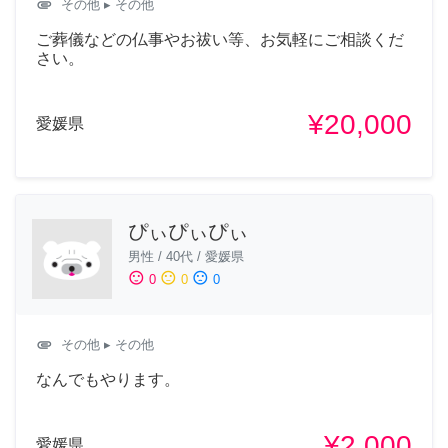
attachment
その他
▸ その他
ご葬儀などの仏事やお祓い等、お気軽にご相談くだ
さい。
¥20,000
愛媛県
ぴぃぴぃぴぃ
男性
/
40代
/
愛媛県
sentiment_satisfied
sentiment_neutral
sentiment_dissatisfied
0
0
0
attachment
その他
▸ その他
なんでもやります。
¥2,000
愛媛県