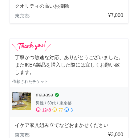
クオリティの高いお掃除
¥7,000
東京都
丁寧かつ敏速な対応、ありがとうございました。
またIKEA製品を購入した際には宜しくお願い致
します。
依頼されたチケット
maaasa
check_circle
男性
/
60代
/
東京都
sentiment_satisfied
sentiment_neutral
sentiment_dissatisfied
1248
77
3
イケア家具組み立てなどおまかせください
¥3,000
東京都