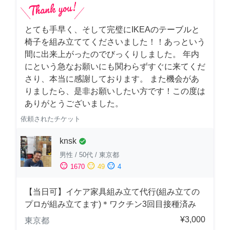
とても手早く、そして完璧にIKEAのテーブルと
椅子を組み立ててくださいました！！あっという
間に出来上がったのでびっくりしました。 年内
にという急なお願いにも関わらずすぐに来てくだ
さり、本当に感謝しております。 また機会があ
りましたら、是非お願いしたい方です！この度は
ありがとうございました。
依頼されたチケット
knsk
check_circle
男性
/
50代
/
東京都
sentiment_satisfied
sentiment_neutral
sentiment_dissatisfied
1670
49
4
【当日可】イケア家具組み立て代行(組み立ての
プロが組み立てます)＊ワクチン3回目接種済み
¥3,000
東京都