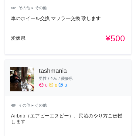
attachment
その他
▸ その他
車のホイール交換 マフラー交換 致します
¥500
愛媛県
tashmania
男性
/
40's
/
愛媛県
sentiment_satisfied
sentiment_neutral
sentiment_dissatisfied
0
0
0
attachment
その他
▸ その他
Airbnb（エアビーエヌビー）、民泊のやり方ご伝授
します