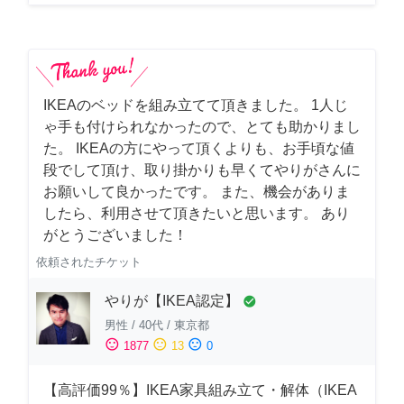
IKEAのベッドを組み立てて頂きました。 1人じ
ゃ手も付けられなかったので、とても助かりまし
た。 IKEAの方にやって頂くよりも、お手頃な値
段でして頂け、取り掛かりも早くてやりがさんに
お願いして良かったです。 また、機会がありま
したら、利用させて頂きたいと思います。 あり
がとうございました！
依頼されたチケット
やりが【IKEA認定】
check_circle
男性
/
40代
/
東京都
sentiment_satisfied
sentiment_neutral
sentiment_dissatisfied
1877
13
0
【高評価99％】IKEA家具組み立て・解体（IKEA