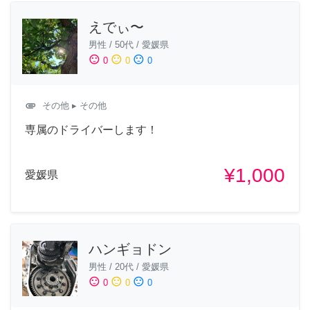
えでぃ〜
男性
/
50代
/
愛媛県
sentiment_satisfied
sentiment_neutral
sentiment_dissatisfied
0
0
0
attachment
その他
▸ その他
専属のドライバーします！
¥1,000
愛媛県
ハンギョドン
男性
/
20代
/
愛媛県
sentiment_satisfied
sentiment_neutral
sentiment_dissatisfied
0
0
0