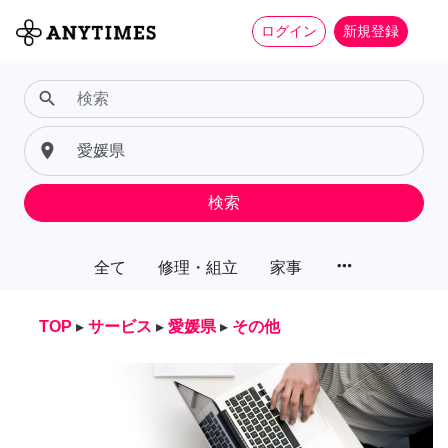
ログイン
新規登録
search
place
検索
more_horiz
全て
修理・組立
家事
TOP
▸
サービス
▸
愛媛県
▸
その他