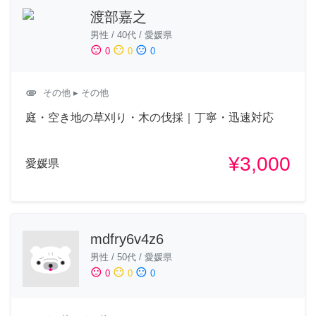
渡部嘉之
男性
/
40代
/
愛媛県
sentiment_satisfied
sentiment_neutral
sentiment_dissatisfied
0
0
0
attachment
その他
▸ その他
庭・空き地の草刈り・木の伐採｜丁寧・迅速対応
¥3,000
愛媛県
mdfry6v4z6
男性
/
50代
/
愛媛県
sentiment_satisfied
sentiment_neutral
sentiment_dissatisfied
0
0
0