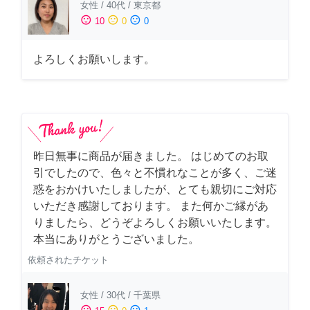
女性
/
40代
/
東京都
sentiment_satisfied
sentiment_neutral
sentiment_dissatisfied
10
0
0
よろしくお願いします。
昨日無事に商品が届きました。 はじめてのお取
引でしたので、色々と不慣れなことが多く、ご迷
惑をおかけいたしましたが、とても親切にご対応
いただき感謝しております。 また何かご縁があ
りましたら、どうぞよろしくお願いいたします。
本当にありがとうございました。
依頼されたチケット
女性
/
30代
/
千葉県
sentiment_satisfied
sentiment_neutral
sentiment_dissatisfied