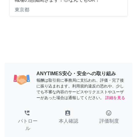
東京都
ANYTIMES安心・安全への取り組み
報酬は取引前に事務局に支払われ、評価・完了後
に振り込まれます。利用規約違反の恐れや、少し
でも不審な内容のサービスやリクエストやユーザ
ーがあった場合は通報してください。
詳細を見る
perm_phone_msg
assignment_ind
tag_faces
パトロー
本人確認
評価制度
ル