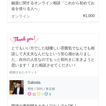
融資に関するオンライン相談「これから初めてお
金を借りる人へ」
¥1,000
オンライン
とてもいい方でした🙌優しい雰囲気でなんでも相
談して大丈夫なんだなという安心感がありまし
た。自分の人生なのでもっと前向きに生きようと
思います！ また相談させてください！
依頼されたチケット
Sakoda
男性
/
30代
/
東京都
sentiment_satisfied
sentiment_neutral
sentiment_dissatisfied
11
0
0
職場の愚痴聞きます！◎なんでもOK！