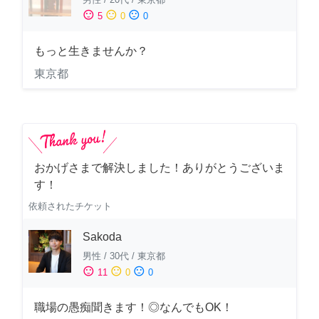
sentiment_satisfied
sentiment_neutral
sentiment_dissatisfied
5
0
0
もっと生きませんか？
東京都
おかげさまで解決しました！ありがとうございま
す！
依頼されたチケット
Sakoda
男性
/
30代
/
東京都
sentiment_satisfied
sentiment_neutral
sentiment_dissatisfied
11
0
0
職場の愚痴聞きます！◎なんでもOK！