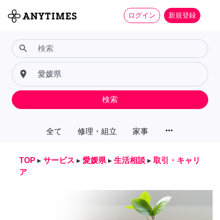
ログイン
新規登録
search
place
検索
more_horiz
全て
修理・組立
家事
TOP
▸
サービス
▸
愛媛県
▸
生活相談
▸
取引・キャリ
ア