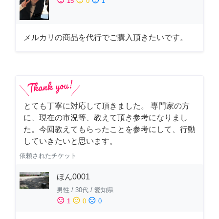
15
0
1
メルカリの商品を代行でご購入頂きたいです。
とても丁寧に対応して頂きました。 専門家の方
に、現在の市況等、教えて頂き参考になりまし
た。今回教えてもらったことを参考にして、行動
していきたいと思います。
依頼されたチケット
ほん0001
男性
/
30代
/
愛知県
sentiment_satisfied
sentiment_neutral
sentiment_dissatisfied
1
0
0