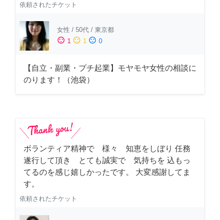
依頼されたチケット
女性
/
50代
/
東京都
sentiment_satisfied
sentiment_neutral
sentiment_dissatisfied
1
1
0
【自立・副業・プチ起業】モヤモヤ女性の相談に
のります！（池袋）
ボランティア精神で 様々 知恵をしぼり 任務
遂行して頂き とても誠実で 気持ちを 込もっ
てるのを感じ嬉しかったです。 大変感謝してま
す。
依頼されたチケット