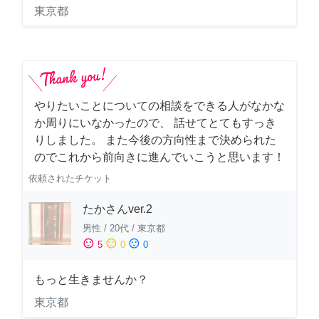
東京都
やりたいことについての相談をできる人がなかな
か周りにいなかったので、 話せてとてもすっき
りしました。 また今後の方向性まで決められた
のでこれから前向きに進んでいこうと思います！
依頼されたチケット
たかさんver.2
男性
/
20代
/
東京都
sentiment_satisfied
sentiment_neutral
sentiment_dissatisfied
5
0
0
もっと生きませんか？
東京都