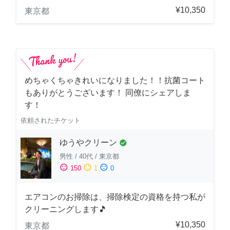
¥10,350
東京都
めちゃくちゃきれいになりました！！抗菌コート
もありがとうございます！ 同僚にシェアしま
す！
依頼されたチケット
ゆうやクリーン
check_circle
男性
/
40代
/
東京都
sentiment_satisfied
sentiment_neutral
sentiment_dissatisfied
150
1
0
エアコンのお掃除は、掃除検定の資格を持つ私が
クリーニングします🎵
¥10,350
東京都