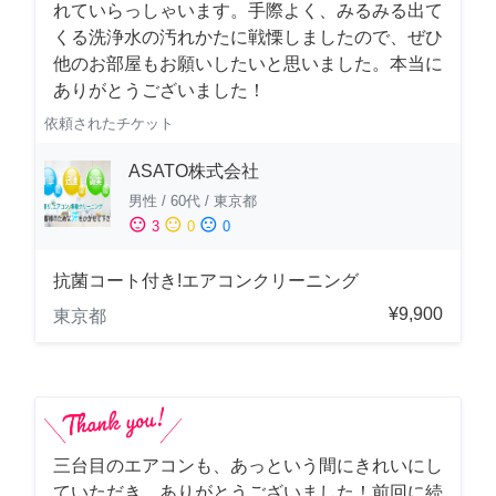
れていらっしゃいます。手際よく、みるみる出て
くる洗浄水の汚れかたに戦慄しましたので、ぜひ
他のお部屋もお願いしたいと思いました。本当に
ありがとうございました！
依頼されたチケット
ASATO株式会社
男性
/
60代
/
東京都
sentiment_satisfied
sentiment_neutral
sentiment_dissatisfied
3
0
0
抗菌コート付き!エアコンクリーニング
¥9,900
東京都
三台目のエアコンも、あっという間にきれいにし
ていただき、ありがとうございました！前回に続