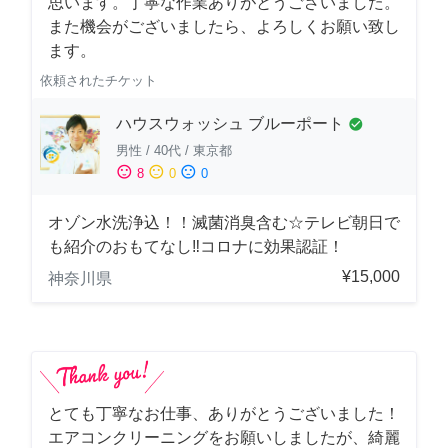
思います。丁寧な作業ありがとうございました。
また機会がございましたら、よろしくお願い致し
ます。
依頼されたチケット
ハウスウォッシュ ブルーポート
check_circle
男性
/
40代
/
東京都
sentiment_satisfied
sentiment_neutral
sentiment_dissatisfied
8
0
0
オゾン水洗浄込！！滅菌消臭含む☆テレビ朝日で
も紹介のおもてなし‼コロナに効果認証！
¥15,000
神奈川県
とても丁寧なお仕事、ありがとうございました！
エアコンクリーニングをお願いしましたが、綺麗