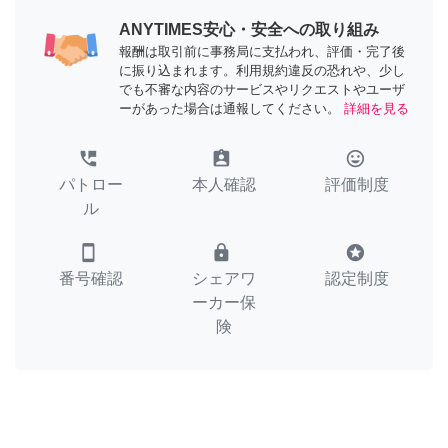
ANYTIMES安心・安全への取り組み
報酬は取引前に事務局に支払われ、評価・完了後
に振り込まれます。利用規約違反の恐れや、少し
でも不審な内容のサービスやリクエストやユーザ
ーがあった場合は通報してください。
詳細を見る
perm_phone_msg
assignment_ind
tag_faces
パトロー
本人確認
評価制度
ル
smartphone
lock
stars
番号確認
シェアワ
認定制度
ーカー保
険