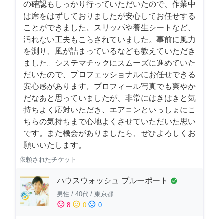
の確認もしっかり行っていただいたので、作業中
は席をはずしておりましたが安心してお任せする
ことができました。スリッパや養生シートなど、
汚れない工夫もこらされていました。事前に風力
を測り、風が詰まっているなども教えていただき
ました。システマチックにスムーズに進めていた
だいたので、プロフェッショナルにお任せできる
安心感があります。プロフィール写真でも爽やか
だなあと思っていましたが、非常にはきはきと気
持ちよく応対いただき、エアコンといっしょにこ
ちらの気持ちまで心地よくさせていただいた思い
です。また機会がありましたら、ぜひよろしくお
願いいたします。
依頼されたチケット
ハウスウォッシュ ブルーポート
check_circle
男性
/
40代
/
東京都
sentiment_satisfied
sentiment_neutral
sentiment_dissatisfied
8
0
0