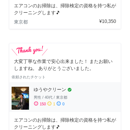
エアコンのお掃除は、掃除検定の資格を持つ私が
クリーニングします🎵
¥10,350
東京都
大変丁寧な作業で安心出来ました！ またお願い
しますね。 ありがとうございました。
依頼されたチケット
ゆうやクリーン
check_circle
男性
/
40代
/
東京都
sentiment_satisfied
sentiment_neutral
sentiment_dissatisfied
150
1
0
エアコンのお掃除は、掃除検定の資格を持つ私が
クリーニングします🎵