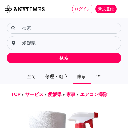
ログイン
新規登録
search
place
検索
more_horiz
全て
修理・組立
家事
TOP
▸
サービス
▸
愛媛県
▸
家事
▸
エアコン掃除