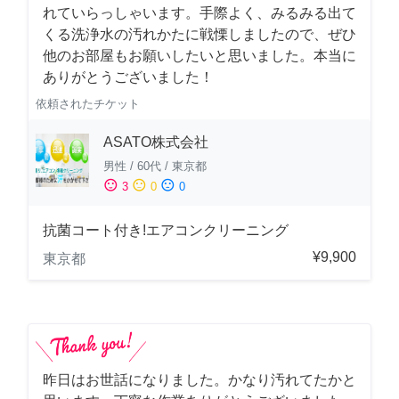
れていらっしゃいます。手際よく、みるみる出て
くる洗浄水の汚れかたに戦慄しましたので、ぜひ
他のお部屋もお願いしたいと思いました。本当に
ありがとうございました！
依頼されたチケット
ASATO株式会社
男性
/
60代
/
東京都
sentiment_satisfied
sentiment_neutral
sentiment_dissatisfied
3
0
0
抗菌コート付き!エアコンクリーニング
¥9,900
東京都
昨日はお世話になりました。かなり汚れてたかと