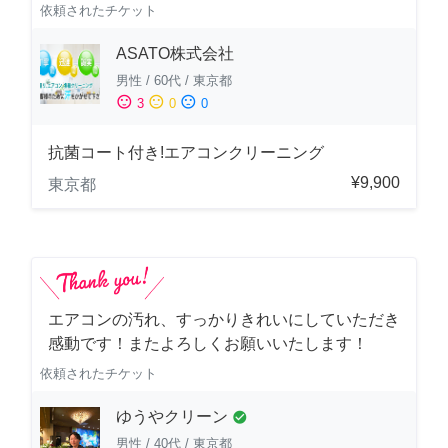
依頼されたチケット
ASATO株式会社
男性
/
60代
/
東京都
sentiment_satisfied
sentiment_neutral
sentiment_dissatisfied
3
0
0
抗菌コート付き!エアコンクリーニング
¥9,900
東京都
エアコンの汚れ、すっかりきれいにしていただき
感動です！またよろしくお願いいたします！
依頼されたチケット
ゆうやクリーン
check_circle
男性
/
40代
/
東京都