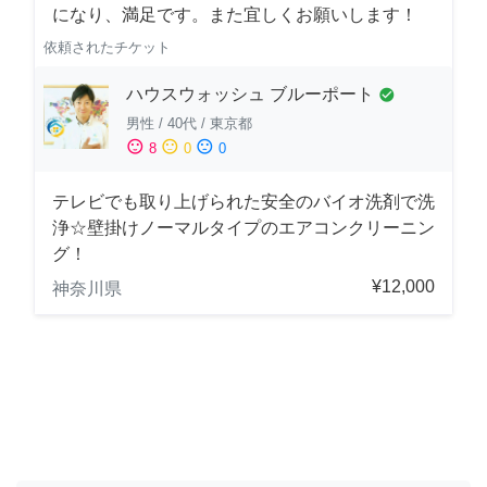
になり、満足です。また宜しくお願いします！
依頼されたチケット
ハウスウォッシュ ブルーポート
check_circle
男性
/
40代
/
東京都
sentiment_satisfied
sentiment_neutral
sentiment_dissatisfied
8
0
0
テレビでも取り上げられた安全のバイオ洗剤で洗
浄☆壁掛けノーマルタイプのエアコンクリーニン
グ！
¥12,000
神奈川県