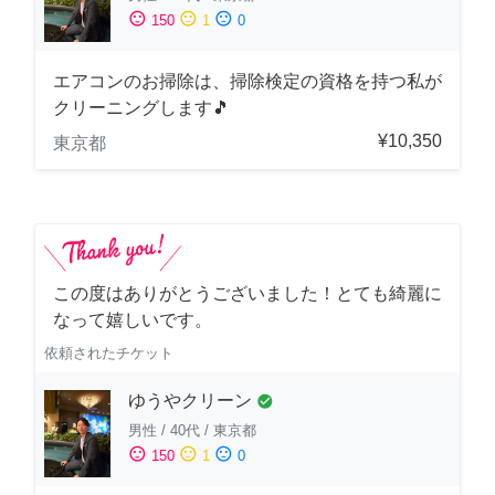
sentiment_satisfied
sentiment_neutral
sentiment_dissatisfied
150
1
0
エアコンのお掃除は、掃除検定の資格を持つ私が
クリーニングします🎵
¥10,350
東京都
この度はありがとうございました！とても綺麗に
なって嬉しいです。
依頼されたチケット
ゆうやクリーン
check_circle
男性
/
40代
/
東京都
sentiment_satisfied
sentiment_neutral
sentiment_dissatisfied
150
1
0