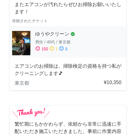
またエアコンが汚れたらぜひお掃除お願いいたし
ます！
依頼されたチケット
ゆうやクリーン
check_circle
男性
/
40代
/
東京都
sentiment_satisfied
sentiment_neutral
sentiment_dissatisfied
150
1
0
エアコンのお掃除は、掃除検定の資格を持つ私が
クリーニングします🎵
¥10,350
東京都
繁忙期にもかかわらず、依頼から非常に迅速に手
配いただき施工いただきました。事前に作業内容