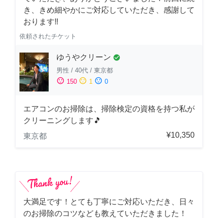
き、きめ細やかにご対応していただき、感謝して
おります‼️
依頼されたチケット
ゆうやクリーン
check_circle
男性
/
40代
/
東京都
sentiment_satisfied
sentiment_neutral
sentiment_dissatisfied
150
1
0
エアコンのお掃除は、掃除検定の資格を持つ私が
クリーニングします🎵
¥10,350
東京都
大満足です！とても丁寧にご対応いただき、日々
のお掃除のコツなども教えていただきました！