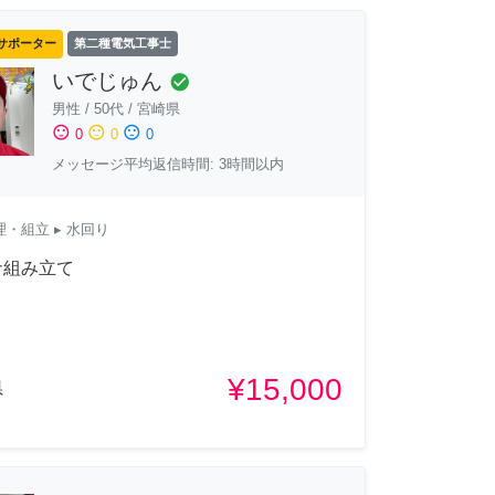
サポーター
第二種電気工事士
いでじゅん
check_circle
男性
/
50代
/
宮崎県
sentiment_satisfied
sentiment_neutral
sentiment_dissatisfied
0
0
0
メッセージ平均返信時間: 3時間以内
理・組立
▸ 水回り
ナ組み立て
¥15,000
県