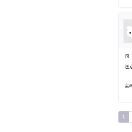
local_laundry_service
送
宮
1