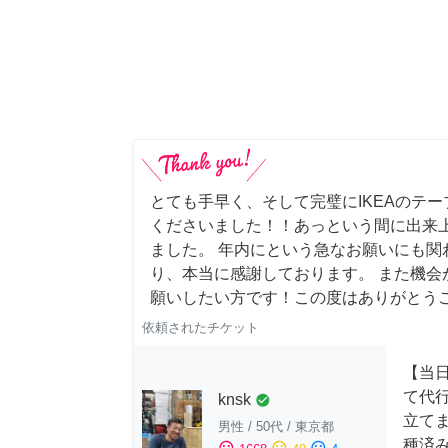
とても手早く、そして完璧にIKEAのテ
くださいました！！あっという間に出来
ました。 年内にという急なお願いにも関
り、本当に感謝しております。 また機会
願いしたい方です！この度はありがとう
依頼されたチケット
【当
て代
knsk
check_circle
立てま
男性
/
50代
/
東京都
種済
sentiment_satisfied
sentiment_neutral
sentiment_dissatisfied