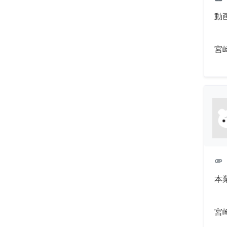
動
宮
attachment
本
宮