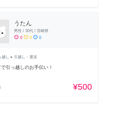
うたん
男性
/
30代
/
宮崎県
sentiment_satisfied
sentiment_neutral
sentiment_dissatisfied
0
0
0
っ越し
▸ 引越し・運送
市で引っ越しのお手伝い！
¥500
県