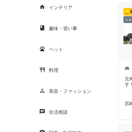
home
インテリア
シェ
class
趣味・習い事
pets
ペット
weekend
restaurant
料理
元
す
checkroom
美容・ファッション
宮
chat
生活相談