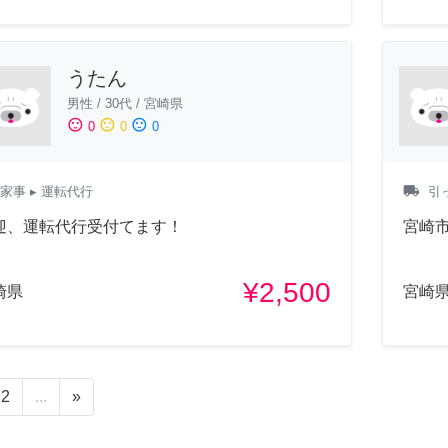
うたん
男性
/
30代
/
宮崎県
sentiment_satisfied
sentiment_neutral
sentiment_dissatisfied
0
0
0
local_shipping
家事
▸ 運転代行
引
迎、運転代行受付てます！
宮崎
¥2,500
崎県
宮崎
2
...
»