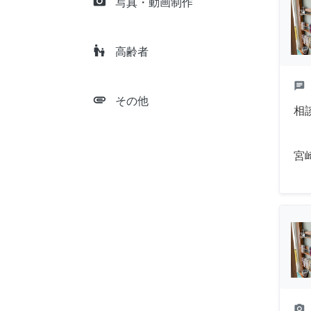
camera_alt
写真・動画制作
escalator_warning
高齢者
chat
attachment
その他
相
宮
camera_alt