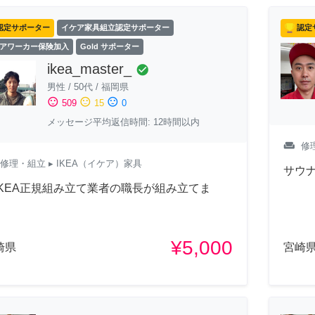
認定サポーター
イケア家具組立認定サポーター
認定
アワーカー保険加入
Gold サポーター
ikea_master_
check_circle
男性
/
50代
/
福岡県
sentiment_satisfied
sentiment_neutral
sentiment_dissatisfied
509
15
0
メッセージ平均返信時間: 12時間以内
weekend
修
修理・組立
▸ IKEA（イケア）家具
サウ
IKEA正規組み立て業者の職長が組み立てま
！
¥5,000
崎県
宮崎