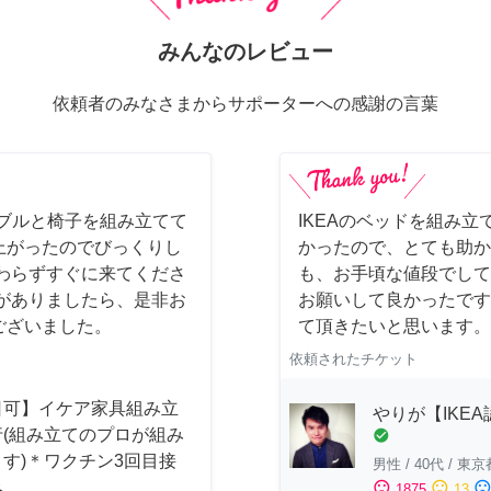
みんなのレビュー
依頼者のみなさまからサポーターへの感謝の言葉
ーブルと椅子を組み立てて
IKEAのベッドを組み立
上がったのでびっくりし
かったので、とても助か
わらずすぐに来てくださ
も、お手頃な値段でして
がありましたら、是非お
お願いして良かったです
ございました。
て頂きたいと思います。
依頼されたチケット
日可】イケア家具組み立
やりが【IKE
行(組み立てのプロが組み
check_circle
す)＊ワクチン3回目接
男性
/
40代
/
東京
み
sentiment_satisfied
sentiment_neutral
sentiment_dissatisfi
1875
13