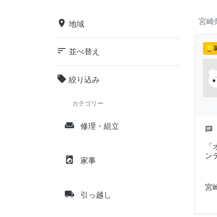
宮崎
place
地域
sort
並べ替え
local_offer
絞り込み
カテゴリー
weekend
修理・組立
chat
「
ン
local_laundry_service
家事
宮
local_shipping
引っ越し