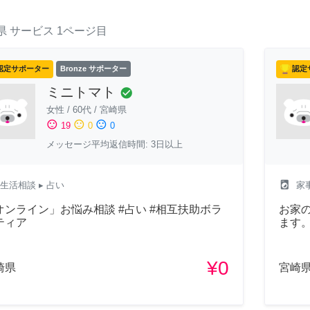
県
サービス
1ページ目
認定サポーター
Bronze サポーター
認定
ミニトマト
check_circle
女性
/
60代
/
宮崎県
sentiment_satisfied
sentiment_neutral
sentiment_dissatisfied
19
0
0
メッセージ平均返信時間: 3日以上
local_laundry_service
生活相談
▸ 占い
家
オンライン」お悩み相談 #占い #相互扶助ボラ
お家
ティア
ます
¥0
崎県
宮崎