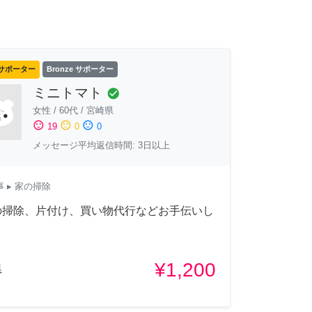
サポーター
Bronze サポーター
ミニトマト
check_circle
女性
/
60代
/
宮崎県
sentiment_satisfied
sentiment_neutral
sentiment_dissatisfied
19
0
0
メッセージ平均返信時間: 3日以上
事
▸ 家の掃除
の掃除、片付け、買い物代行などお手伝いし
。
¥1,200
県