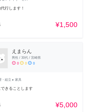
物代行します！
¥1,500
県
えまらん
男性
/
30代
/
宮崎県
sentiment_satisfied
sentiment_neutral
sentiment_dissatisfied
0
0
0
理・組立
▸ 家具
にできることします
¥5,000
県