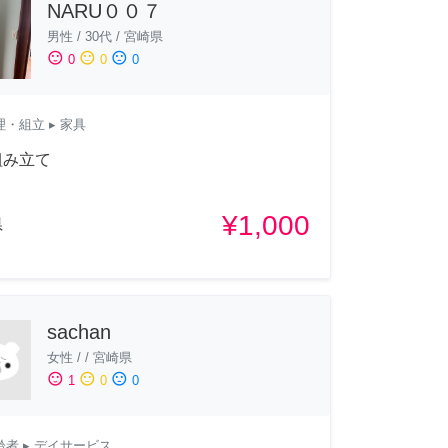
NARU００７
男性
/
30代
/
宮崎県
sentiment_satisfied
sentiment_neutral
sentiment_dissatisfied
0
0
0
理・組立
▸ 家具
組み立て
¥1,000
県
sachan
女性
/
/
宮崎県
sentiment_satisfied
sentiment_neutral
sentiment_dissatisfied
1
0
0
齢者
▸ デイサービス