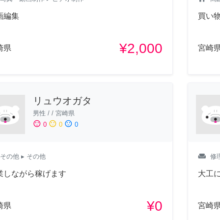
画編集
買い
¥2,000
崎県
宮崎
リュウオガタ
男性
/
/
宮崎県
sentiment_satisfied
sentiment_neutral
sentiment_dissatisfied
0
0
0
weekend
その他
▸ その他
修
業しながら稼げます
大工
¥0
崎県
宮崎