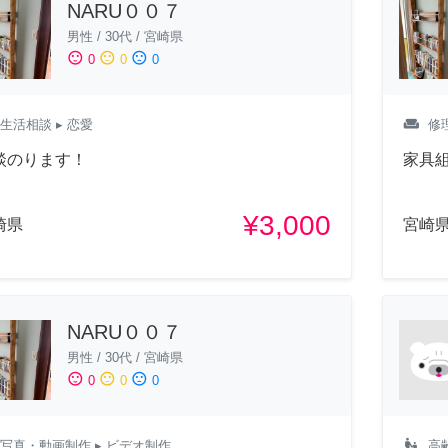
NARU００７
男性
/
30代
/
宮崎県
sentiment_satisfied
sentiment_neutral
sentiment_dissatisfied
0
0
0
weekend
生活相談
▸ 恋愛
修
談のります！
家具
¥3,000
崎県
宮崎
NARU００７
男性
/
30代
/
宮崎県
sentiment_satisfied
sentiment_neutral
sentiment_dissatisfied
0
0
0
escalator_warning
写真・動画制作
▸ ビデオ制作
高