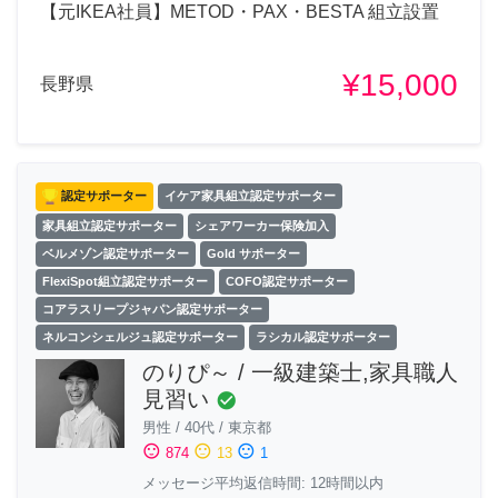
【元IKEA社員】METOD・PAX・BESTA 組立設置
¥15,000
長野県
認定サポーター
イケア家具組立認定サポーター
家具組立認定サポーター
シェアワーカー保険加入
ベルメゾン認定サポーター
Gold サポーター
FlexiSpot組立認定サポーター
COFO認定サポーター
コアラスリープジャパン認定サポーター
ネルコンシェルジュ認定サポーター
ラシカル認定サポーター
のりぴ～ / 一級建築士,家具職人
見習い
check_circle
男性
/
40代
/
東京都
sentiment_satisfied
sentiment_neutral
sentiment_dissatisfied
874
13
1
メッセージ平均返信時間: 12時間以内