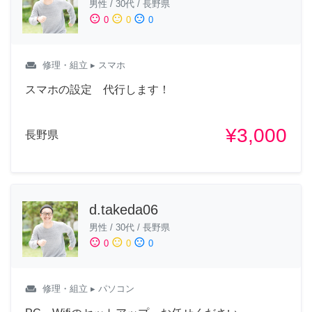
男性
/
30代
/
長野県
sentiment_satisfied
sentiment_neutral
sentiment_dissatisfied
0
0
0
weekend
修理・組立
▸ スマホ
スマホの設定 代行します！
¥3,000
長野県
d.takeda06
男性
/
30代
/
長野県
sentiment_satisfied
sentiment_neutral
sentiment_dissatisfied
0
0
0
weekend
修理・組立
▸ パソコン