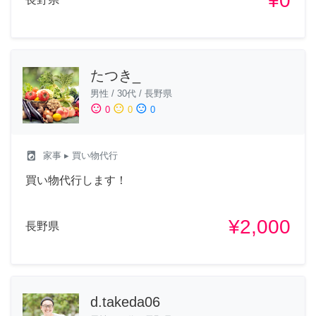
¥0
たつき_
男性
/
30代
/
長野県
sentiment_satisfied
sentiment_neutral
sentiment_dissatisfied
0
0
0
local_laundry_service
家事
▸ 買い物代行
買い物代行します！
¥2,000
長野県
d.takeda06