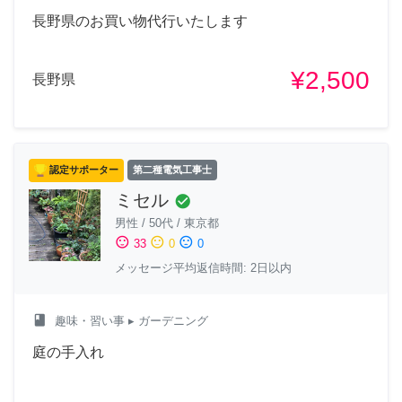
長野県のお買い物代行いたします
¥2,500
長野県
認定サポーター
第二種電気工事士
ミセル
check_circle
男性
/
50代
/
東京都
sentiment_satisfied
sentiment_neutral
sentiment_dissatisfied
33
0
0
メッセージ平均返信時間: 2日以内
class
趣味・習い事
▸ ガーデニング
庭の手入れ