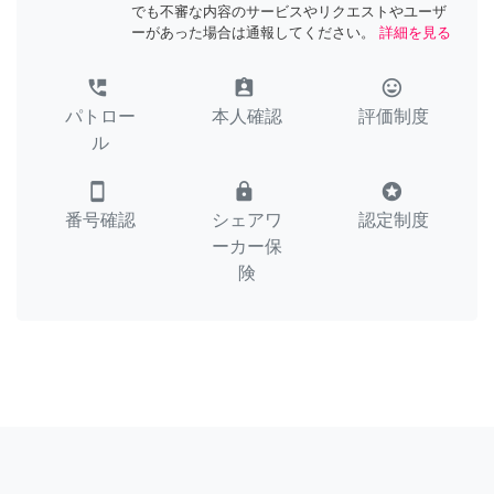
でも不審な内容のサービスやリクエストやユーザ
ーがあった場合は通報してください。
詳細を見る
perm_phone_msg
assignment_ind
tag_faces
パトロー
本人確認
評価制度
ル
smartphone
lock
stars
番号確認
シェアワ
認定制度
ーカー保
険