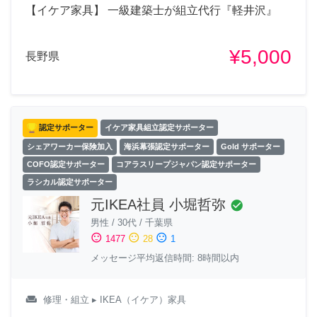
【イケア家具】 一級建築士が組立代行『軽井沢』
¥5,000
長野県
認定サポーター
イケア家具組立認定サポーター
シェアワーカー保険加入
海浜幕張認定サポーター
Gold サポーター
COFO認定サポーター
コアラスリープジャパン認定サポーター
ラシカル認定サポーター
元IKEA社員 小堀哲弥
check_circle
男性
/
30代
/
千葉県
sentiment_satisfied
sentiment_neutral
sentiment_dissatisfied
1477
28
1
メッセージ平均返信時間: 8時間以内
weekend
修理・組立
▸ IKEA（イケア）家具