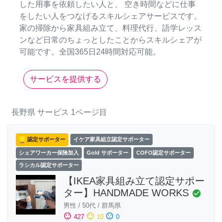
した用事を依頼したい人と、 空き時間などに仕事
をしたい人をつなげるスキルシェアサービスです。
家の掃除から家具組み立て、料理代行、語学レッス
ンなど日常のちょっとしたことからスキルシェアが
可能です。全国365日24時間対応可能。
サービスを提供する
長野県
サービス
1ページ目
認定サポーター
イケア家具組立認定サポーター
シェアワーカー保険加入
Gold サポーター
COFO認定サポーター
ラシカル認定サポーター
【IKEA家具組み立て認定サポー
ター】HANDMADE WORKS
check_circle
男性
/
50代
/
群馬県
sentiment_satisfied
sentiment_neutral
sentiment_dissatisfied
427
10
0