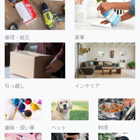
修理・組立
家事
引っ越し
インテリア
趣味・習い事
ペット
料理