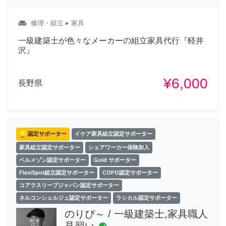
weekend
修理・組立
▸ 家具
一級建築士が色々なメーカーの組立家具代行『軽井
沢』
¥6,000
長野県
認定サポーター
イケア家具組立認定サポーター
家具組立認定サポーター
シェアワーカー保険加入
ベルメゾン認定サポーター
Gold サポーター
FlexiSpot組立認定サポーター
COFO認定サポーター
コアラスリープジャパン認定サポーター
ネルコンシェルジュ認定サポーター
ラシカル認定サポーター
のりぴ～ / 一級建築士,家具職人