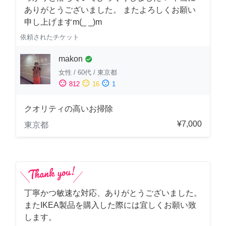
ありがとうございました。 またよろしくお願い
申し上げますm(_ _)m
依頼されたチケット
makon
check_circle
女性
/
60代
/
東京都
sentiment_satisfied
sentiment_neutral
sentiment_dissatisfied
812
16
1
クオリティの高いお掃除
¥7,000
東京都
丁寧かつ敏速な対応、ありがとうございました。
またIKEA製品を購入した際には宜しくお願い致
します。