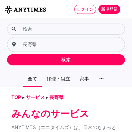
ログイン
新規登録
search
place
検索
more_horiz
全て
修理・組立
家事
TOP
▸
サービス
▸
長野県
みんなのサービス
ANYTIMES（エニタイムズ）は、日常のちょっと