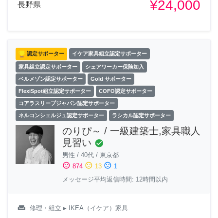
¥24,000
長野県
認定サポーター
イケア家具組立認定サポーター
家具組立認定サポーター
シェアワーカー保険加入
ベルメゾン認定サポーター
Gold サポーター
FlexiSpot組立認定サポーター
COFO認定サポーター
コアラスリープジャパン認定サポーター
ネルコンシェルジュ認定サポーター
ラシカル認定サポーター
のりぴ～ / 一級建築士,家具職人
見習い
check_circle
男性
/
40代
/
東京都
sentiment_satisfied
sentiment_neutral
sentiment_dissatisfied
874
13
1
メッセージ平均返信時間: 12時間以内
weekend
修理・組立
▸ IKEA（イケア）家具