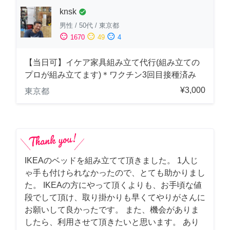
knsk
check_circle
男性
/
50代
/
東京都
sentiment_satisfied
sentiment_neutral
sentiment_dissatisfied
1670
49
4
【当日可】イケア家具組み立て代行(組み立ての
プロが組み立てます)＊ワクチン3回目接種済み
¥3,000
東京都
IKEAのベッドを組み立てて頂きました。 1人じ
ゃ手も付けられなかったので、とても助かりまし
た。 IKEAの方にやって頂くよりも、お手頃な値
段でして頂け、取り掛かりも早くてやりがさんに
お願いして良かったです。 また、機会がありま
したら、利用させて頂きたいと思います。 あり