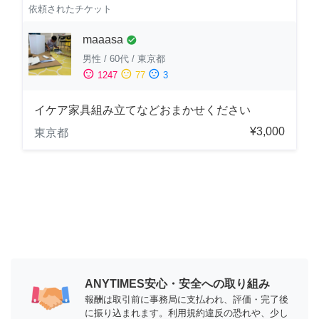
依頼されたチケット
maaasa
check_circle
男性
/
60代
/
東京都
sentiment_satisfied
sentiment_neutral
sentiment_dissatisfied
1247
77
3
イケア家具組み立てなどおまかせください
¥3,000
東京都
ANYTIMES安心・安全への取り組み
報酬は取引前に事務局に支払われ、評価・完了後
に振り込まれます。利用規約違反の恐れや、少し