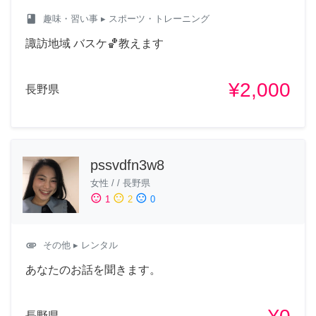
class
趣味・習い事
▸ スポーツ・トレーニング
諏訪地域 バスケ🏀教えます
¥2,000
長野県
pssvdfn3w8
女性
/
/
長野県
sentiment_satisfied
sentiment_neutral
sentiment_dissatisfied
1
2
0
attachment
その他
▸ レンタル
あなたのお話を聞きます。
長野県