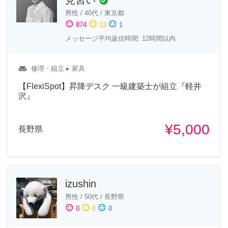
見習い
check_circle
男性
/
40代
/
東京都
sentiment_satisfied
sentiment_neutral
sentiment_dissatisfied
874
13
1
メッセージ平均返信時間: 12時間以内
weekend
修理・組立
▸ 家具
【FlexiSpot】昇降デスク 一級建築士が組立『軽井
沢』
¥5,000
長野県
izushin
男性
/
50代
/
長野県
sentiment_satisfied
sentiment_neutral
sentiment_dissatisfied
0
0
0