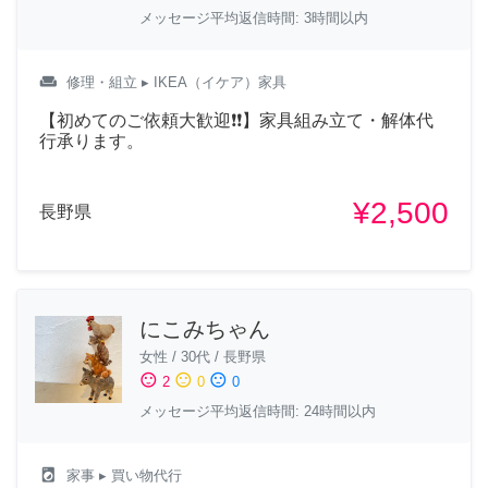
メッセージ平均返信時間: 3時間以内
weekend
修理・組立
▸ IKEA（イケア）家具
【初めてのご依頼大歓迎❗❗】家具組み立て・解体代
行承ります。
¥2,500
長野県
にこみちゃん
女性
/
30代
/
長野県
sentiment_satisfied
sentiment_neutral
sentiment_dissatisfied
2
0
0
メッセージ平均返信時間: 24時間以内
local_laundry_service
家事
▸ 買い物代行