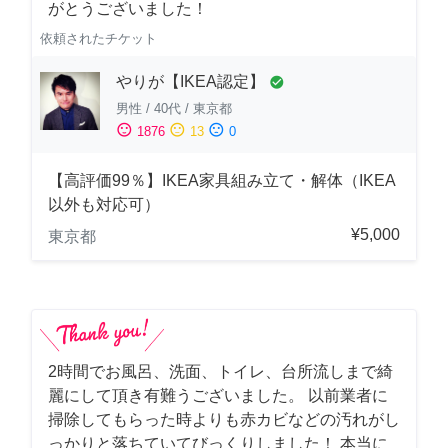
がとうございました！
依頼されたチケット
やりが【IKEA認定】
check_circle
男性
/
40代
/
東京都
sentiment_satisfied
sentiment_neutral
sentiment_dissatisfied
1876
13
0
【高評価99％】IKEA家具組み立て・解体（IKEA
以外も対応可）
¥5,000
東京都
2時間でお風呂、洗面、トイレ、台所流しまで綺
麗にして頂き有難うございました。 以前業者に
掃除してもらった時よりも赤カビなどの汚れがし
っかりと落ちていてびっくりしました！ 本当に