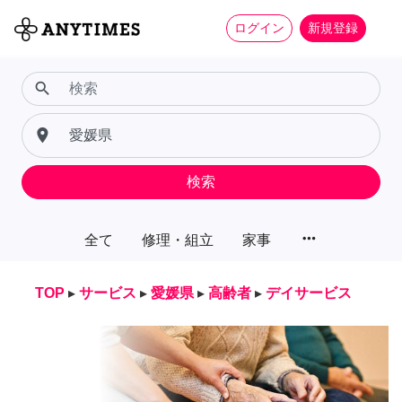
ログイン
新規登録
search
place
検索
more_horiz
全て
修理・組立
家事
TOP
▸
サービス
▸
愛媛県
▸
高齢者
▸
デイサービス