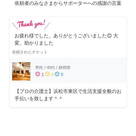
依頼者のみなさまからサポーターへの感謝の言葉
お疲れ様でした、ありがとうございました😊 大
変、助かりました
依頼されたチケット
男性
/
40代
/
静岡県
sentiment_satisfied
sentiment_neutral
sentiment_dissatisfied
1
0
0
【プロの介護士】浜松市東区で生活支援全般のお
手伝いを致します＾＾