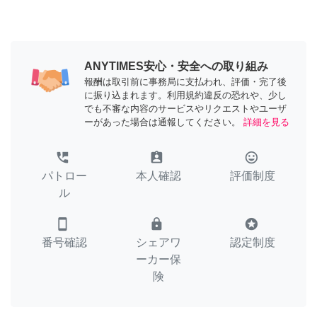
ANYTIMES安心・安全への取り組み
報酬は取引前に事務局に支払われ、評価・完了後
に振り込まれます。利用規約違反の恐れや、少し
でも不審な内容のサービスやリクエストやユーザ
ーがあった場合は通報してください。
詳細を見る
perm_phone_msg
assignment_ind
tag_faces
パトロー
本人確認
評価制度
ル
smartphone
lock
stars
番号確認
シェアワ
認定制度
ーカー保
険