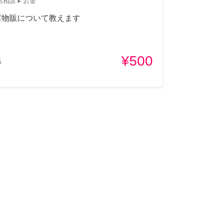
活相談
▸ お金
庫物販について教えます
¥500
県