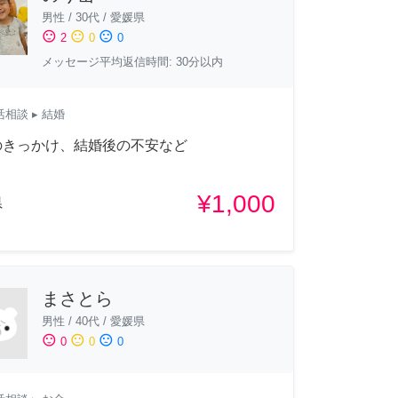
男性
/
30代
/
愛媛県
sentiment_satisfied
sentiment_neutral
sentiment_dissatisfied
2
0
0
メッセージ平均返信時間: 30分以内
活相談
▸ 結婚
のきっかけ、結婚後の不安など
¥1,000
県
まさとら
男性
/
40代
/
愛媛県
sentiment_satisfied
sentiment_neutral
sentiment_dissatisfied
0
0
0