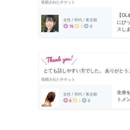
依頼されたチケット
【OL
女性
/
40代
/
東京都
にぴ
sentiment_satisfied
sentiment_neutral
sentiment_dissatisfied
76
3
0
スし
とても話しやすい方でした。 ありがとう
依頼されたチケット
全身
女性
/
30代
/
東京都
トメ
sentiment_satisfied
sentiment_neutral
sentiment_dissatisfied
6
1
0