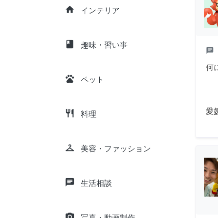
home
インテリア
class
趣味・習い事
chat
何
pets
ペット
愛
restaurant
料理
checkroom
美容・ファッション
chat
生活相談
camera_alt
写真・動画制作