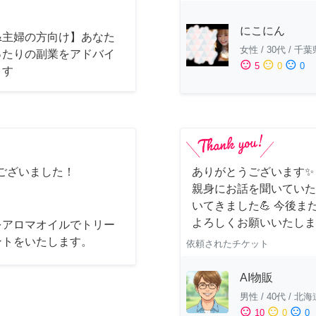
にこにん
&主婦の方向け】あなた
女性
/
30代
/
千葉
ったりの副業をアドバイ
sentiment_satisfied
sentiment_neutral
sentiment_dissatisfied
5
0
0
ます
ございました！
ありがとうございます✨
親身にお話を聞いていた
いてきました💪 今後
よろしくお願いいたしま
をアロマオイルでトリー
ントをいたします。
依頼されたチケット
AI物販
男性
/
40代
/
北海
sentiment_satisfied
sentiment_neutral
sentiment_dissatisfied
10
0
0