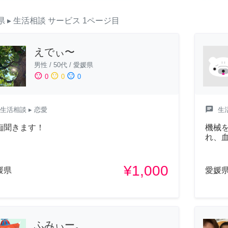
県
▸ 生活相談
サービス
1ページ目
えでぃ〜
男性
/
50代
/
愛媛県
sentiment_satisfied
sentiment_neutral
sentiment_dissatisfied
0
0
0
chat
生活相談
▸ 恋愛
生
痴聞きます！
機械
れ、
¥1,000
媛県
愛媛
ふみぃー。