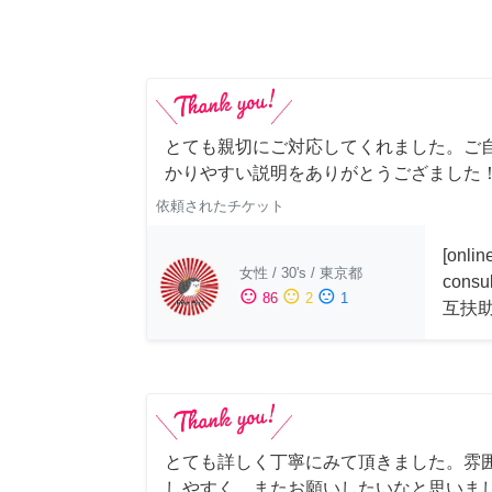
とても親切にご対応してくれました。ご
かりやすい説明をありがとうござました
依頼されたチケット
[onli
女性
/
30's
/
東京都
consu
sentiment_satisfied
sentiment_neutral
sentiment_dissatisfied
86
2
1
互扶
とても詳しく丁寧にみて頂きました。雰
しやすく、またお願いしたいなと思いま