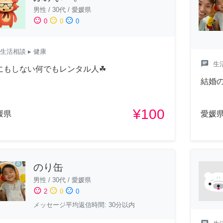
男性
/
30代
/
愛媛県
sentiment_satisfied
sentiment_neutral
sentiment_dissatisfied
0
0
0
生活相談
▸ 健康
chat
生
にもしない何でもレンタル人☘
結婚
¥100
媛県
愛媛
のり缶
男性
/
30代
/
愛媛県
sentiment_satisfied
sentiment_neutral
sentiment_dissatisfied
2
0
0
メッセージ平均返信時間: 30分以内