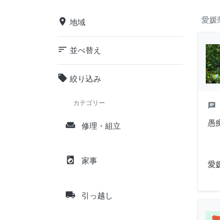
愛媛
place
地域
sort
並べ替え
local_offer
絞り込み
カテゴリー
chat
愚
weekend
修理・組立
local_laundry_service
家事
愛
local_shipping
引っ越し