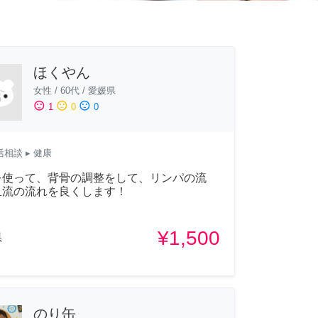
ほくやん
女性
/
60代
/
愛媛県
sentiment_satisfied
sentiment_neutral
sentiment_dissatisfied
1
0
0
活相談
▸ 健康
を使って、背骨の調整をして、リンパの流
血流の流れを良くします！
¥1,500
県
のり缶