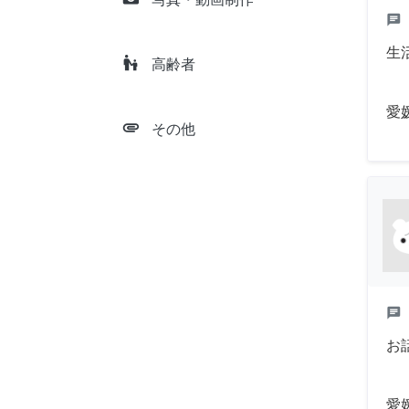
chat
生
escalator_warning
高齢者
愛
attachment
その他
chat
お
愛