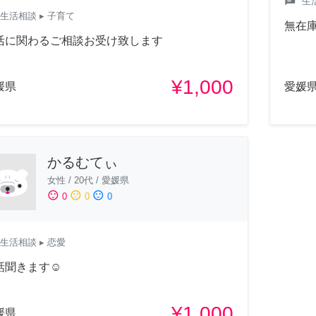
chat
生
生活相談
▸ 子育て
無在
活に関わるご相談お受け致します
¥1,000
媛県
愛媛
かるむてぃ
女性
/
20代
/
愛媛県
sentiment_satisfied
sentiment_neutral
sentiment_dissatisfied
0
0
0
生活相談
▸ 恋愛
話聞きます☺️
¥1,000
媛県