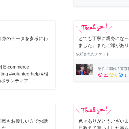
自身のデータを参考にわ
とても丁寧に親身になっ
！
ました。またご縁があり
依頼されたチケット
ne] E-commerce
男性
/
30代
/
東京
lting #volunteerhelp #相
sentiment_satisfied
sentiment_neutral
sentiment_dissatisfied
21
0
1
助ボランティア
囲気もお優しい方でお話
色々ありがとうございま
した。
日教えて貰いました事を