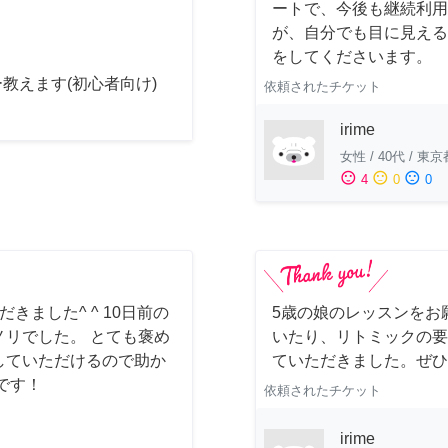
ートで、今後も継続利用
が、自分でも目に見える
をしてくださいます。
教えます(初心者向け)
依頼されたチケット
irime
女性
/
40代
/
東京
sentiment_satisfied
sentiment_neutral
sentiment_dissatisfied
4
0
0
ました^ ^ 10日前の
5歳の娘のレッスンをお
リでした。 とても褒め
いたり、リトミックの要
していただけるので助か
ていただきました。ぜひ
です！
依頼されたチケット
irime