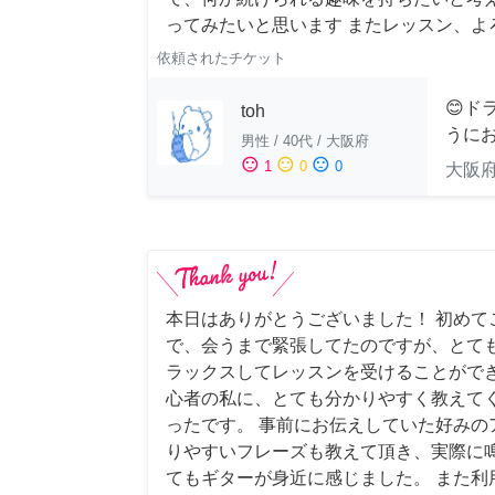
ってみたいと思います またレッスン、よ
依頼されたチケット
😊ド
toh
うにお
男性
/
40代
/
大阪府
sentiment_satisfied
sentiment_neutral
sentiment_dissatisfied
1
0
0
大阪
本日はありがとうございました！ 初めて
で、会うまで緊張してたのですが、とて
ラックスしてレッスンを受けることができ
心者の私に、とても分かりやすく教えて
ったです。 事前にお伝えしていた好みの
りやすいフレーズも教えて頂き、実際に
てもギターが身近に感じました。 また利