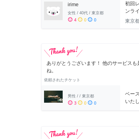
初回
irime
ンラ
女性
/
40代
/
東京都
sentiment_satisfied
sentiment_neutral
sentiment_dissatisfied
4
0
0
東京
ありがとうございます！ 他のサービスも
ね。
依頼されたチケット
ベー
男性
/
/
東京都
いた
sentiment_satisfied
sentiment_neutral
sentiment_dissatisfied
3
0
0