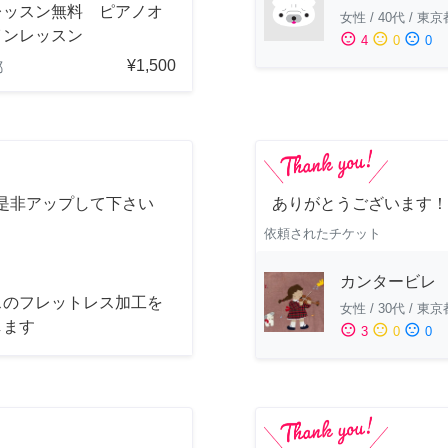
レッスン無料 ピアノオ
女性
/
40代
/
東京
インレッスン
sentiment_satisfied
sentiment_neutral
sentiment_dissatisfied
4
0
0
¥1,500
都
是非アップして下さい
ありがとうございます！
依頼されたチケット
カンタービレ
スのフレットレス加工を
女性
/
30代
/
東京
します
sentiment_satisfied
sentiment_neutral
sentiment_dissatisfied
3
0
0