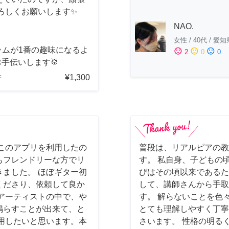
ろしくお願いします✨
NAO.
女性
/
40代
/
愛知
ラムが1番の趣味になるよ
sentiment_satisfied
sentiment_neutral
sentiment_dissatisfied
2
0
0
手伝いします🥁
¥1,300
府
このアプリを利用したの
普段は、リアルピアの教
もフレンドリーな方でリ
す。 私自身、子どもの
ました。 ほぼギター初
びはその頃以来であるた
くださり、依頼して良か
して、講師さんから手取
アーティストの中で、や
す。 解らないことを色
鳴らすことが出来て、と
とても理解しやすく丁寧
用したいと思います。本
さいます。 性格の明る