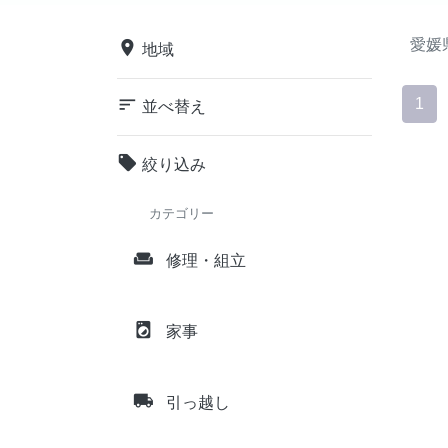
愛媛
place
地域
sort
1
並べ替え
local_offer
絞り込み
カテゴリー
weekend
修理・組立
local_laundry_service
家事
local_shipping
引っ越し