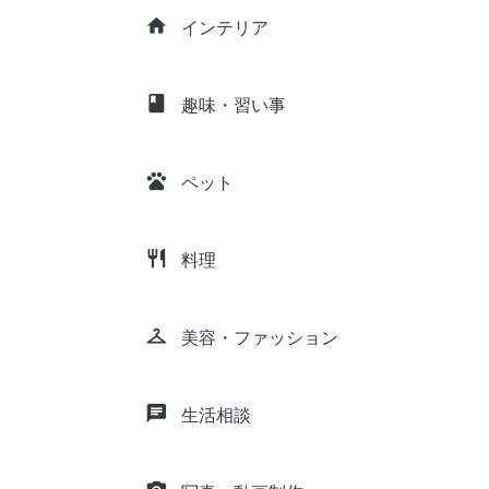
home
インテリア
class
趣味・習い事
pets
ペット
restaurant
料理
checkroom
美容・ファッション
chat
生活相談