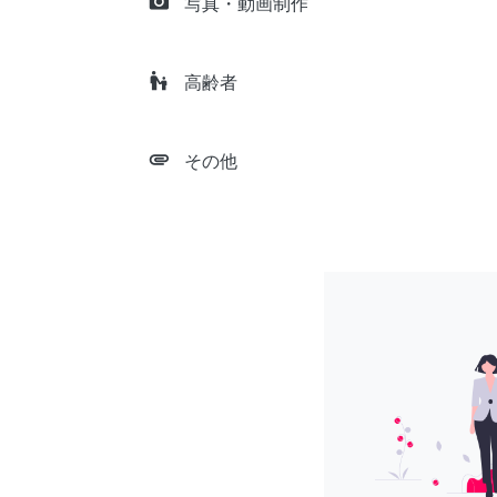
camera_alt
写真・動画制作
escalator_warning
高齢者
attachment
その他