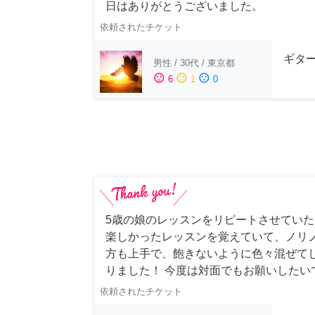
日はありがとうございました。
依頼されたチケット
ギター
男性
/
30代
/
東京都
sentiment_satisfied
sentiment_neutral
sentiment_dissatisfied
6
1
0
5歳の娘のレッスンをリピートさせていただき
楽しかったレッスンを覚えていて、ノリノ
方も上手で、飽きないように色々混ぜて
りました！ 今度は対面でもお願いしたい
依頼されたチケット