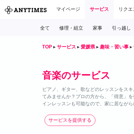
マイページ
サービス
リクエ
全て
修理・組立
家事
引っ越し
TOP
▸
サービス
▸
愛媛県
▸
趣味・習い事
▸
音楽のサービス
ピアノ、ギター、歌などのレッスンをスキル
てみませんか？プロの方から、「得意」を
インレッスンも可能なので、家に居ながら
サービスを提供する