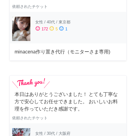
依頼されたチケット
女性
/
40代
/
東京都
sentiment_satisfied
sentiment_neutral
sentiment_dissatisfied
172
5
1
minacena作り置き代行（モニターさま専用)
本日はありがとうございました！ とても丁寧な
方で安心してお任せできました。 おいしいお料
理を作っていただき感謝です。
依頼されたチケット
女性
/
30代
/
大阪府