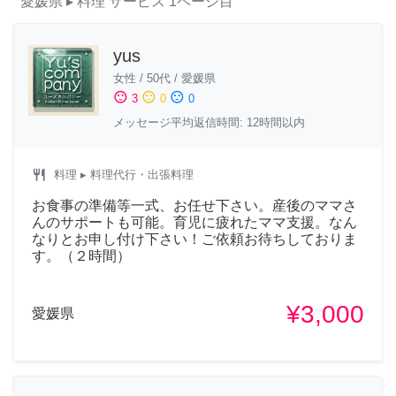
愛媛県
▸ 料理
サービス
1ページ目
yus
女性
/
50代
/
愛媛県
sentiment_satisfied
sentiment_neutral
sentiment_dissatisfied
3
0
0
メッセージ平均返信時間: 12時間以内
restaurant
料理
▸ 料理代行・出張料理
お食事の準備等一式、お任せ下さい。産後のママさ
んのサポートも可能。育児に疲れたママ支援。なん
なりとお申し付け下さい！ご依頼お待ちしておりま
す。（２時間）
¥3,000
愛媛県