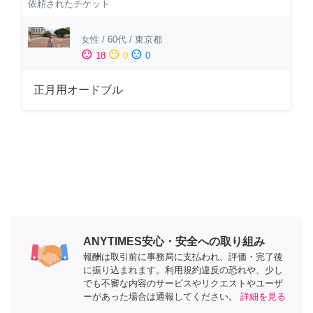
依頼されたチケット
女性
/
60代
/
東京都
sentiment_satisfied
sentiment_neutral
sentiment_dissatisfied
18
0
0
正月用オードブル
ANYTIMES安心・安全への取り組み
報酬は取引前に事務局に支払われ、評価・完了後
に振り込まれます。利用規約違反の恐れや、少し
でも不審な内容のサービスやリクエストやユーザ
ーがあった場合は通報してください。
詳細を見る