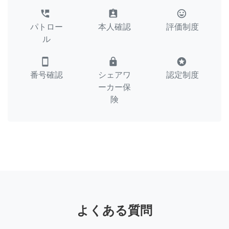
perm_phone_msg
assignment_ind
tag_faces
パトロー
本人確認
評価制度
ル
smartphone
lock
stars
番号確認
シェアワ
認定制度
ーカー保
険
よくある質問