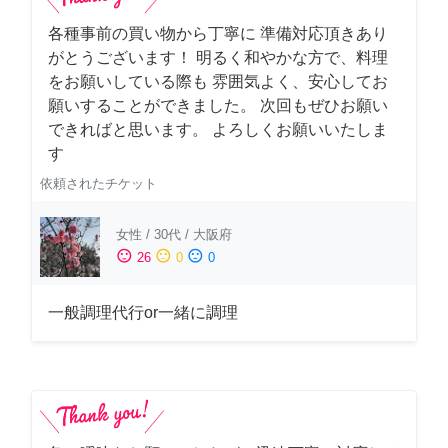
各種事前の買い物から丁寧に 準備対応頂きあり
がとうございます！ 明るく和やかな方で、料理
をお願いしている際も 雰囲気よく、安心してお
願いすることができました。 次回もぜひお願い
できればと思います。 よろしくお願いいたしま
す
依頼されたチケット
女性
/
30代
/
大阪府
sentiment_satisfied
sentiment_neutral
sentiment_dissatisfied
26
0
0
一般調理代行or一緒に調理