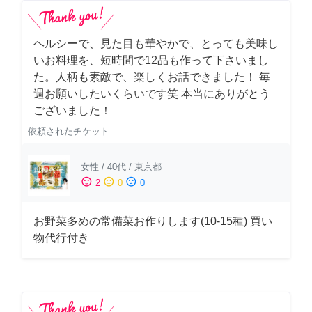
ヘルシーで、見た目も華やかで、とっても美味し
いお料理を、短時間で12品も作って下さいまし
た。人柄も素敵で、楽しくお話できました！ 毎
週お願いしたいくらいです笑 本当にありがとう
ございました！
依頼されたチケット
女性
/
40代
/
東京都
sentiment_satisfied
sentiment_neutral
sentiment_dissatisfied
2
0
0
お野菜多めの常備菜お作りします(10-15種) 買い
物代行付き