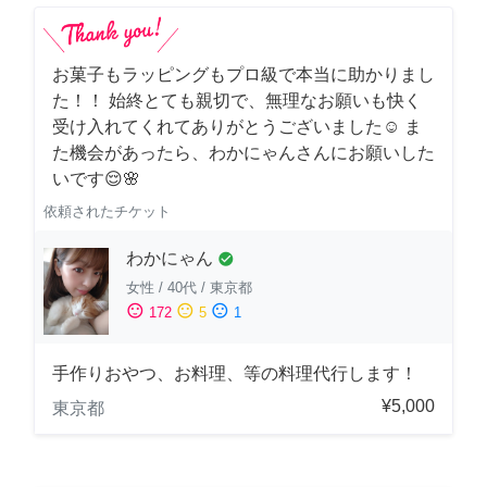
お菓子もラッピングもプロ級で本当に助かりまし
た！！ 始終とても親切で、無理なお願いも快く
受け入れてくれてありがとうございました☺️ ま
た機会があったら、わかにゃんさんにお願いした
いです😌🌸
依頼されたチケット
わかにゃん
check_circle
女性
/
40代
/
東京都
sentiment_satisfied
sentiment_neutral
sentiment_dissatisfied
172
5
1
手作りおやつ、お料理、等の料理代行します！
¥5,000
東京都