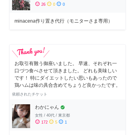
sentiment_satisfied
sentiment_neutral
sentiment_dissatisfied
26
0
0
minacena作り置き代行（モニターさま専用）
お取引有難う御座いました。 早速、それぞれ一
口づつ食べさせて頂きました。 どれも美味しい
です！ 特にダイエットしたい思いもあったので
鶏ハムは味の具合含めてちょうど良かったです。
依頼されたチケット
わかにゃん
check_circle
女性
/
40代
/
東京都
sentiment_satisfied
sentiment_neutral
sentiment_dissatisfied
172
5
1