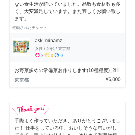
ない食生活が続いていました。品数も食材数も多
く、大変満足しています。また宜しくお願い致し
ます。
依頼されたチケット
ask_minamz
女性
/
40代
/
東京都
sentiment_satisfied
sentiment_neutral
sentiment_dissatisfied
2
0
0
お野菜多めの常備菜お作りします(10種程度)_2H
¥6,000
東京都
手際よく作っていただき、ありがとうございまし
た！ 仕事をしている中、おいしそうな匂いがし