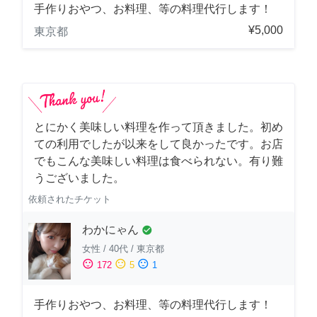
手作りおやつ、お料理、等の料理代行します！
¥5,000
東京都
とにかく美味しい料理を作って頂きました。初め
ての利用でしたが以来をして良かったです。お店
でもこんな美味しい料理は食べられない。有り難
うございました。
依頼されたチケット
わかにゃん
check_circle
女性
/
40代
/
東京都
sentiment_satisfied
sentiment_neutral
sentiment_dissatisfied
172
5
1
手作りおやつ、お料理、等の料理代行します！