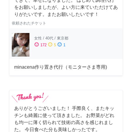
てきて、幸せになりました。 はじめて調理代行
をお願いしましたが、よい方に来ていただけてあ
りがたいです。またお願いしたいです！
依頼されたチケット
女性
/
40代
/
東京都
sentiment_satisfied
sentiment_neutral
sentiment_dissatisfied
172
5
1
minacena作り置き代行（モニターさま専用)
ありがとうございました！ 手際良く、またキッ
チンも綺麗に使って頂きました。 お野菜がどれ
も均一に薄く切られて技術の高さを感じれまし
た。 今日食べた分も美味しかったです。