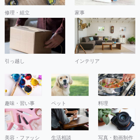
修理・組立
家事
引っ越し
インテリア
趣味・習い事
ペット
料理
美容・ファッシ
生活相談
写真・動画制作