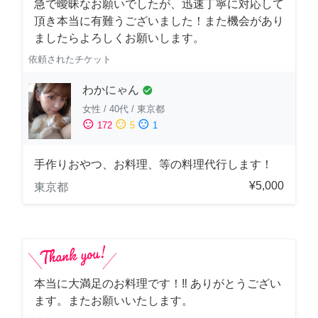
急で曖昧なお願いでしたが、迅速丁寧に対応して
頂き本当に有難うございました！また機会があり
ましたらよろしくお願いします。
依頼されたチケット
わかにゃん
check_circle
女性
/
40代
/
東京都
sentiment_satisfied
sentiment_neutral
sentiment_dissatisfied
172
5
1
手作りおやつ、お料理、等の料理代行します！
¥5,000
東京都
本当に大満足のお料理です！‼️ ありがとうござい
ます。またお願いいたします。