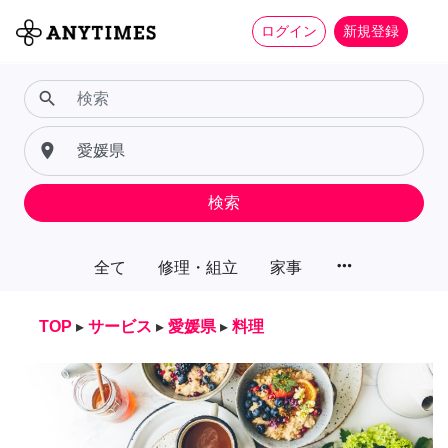
ログイン
新規登録
search
place
検索
more_horiz
全て
修理・組立
家事
TOP
▸
サービス
▸
愛媛県
▸
料理