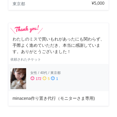
¥5,000
東京都
わたしのミスで買いもれがあったにも関わらず、
手際よく進めていただき、本当に感謝していま
す。ありがとうございました！
依頼されたチケット
女性
/
40代
/
東京都
sentiment_satisfied
sentiment_neutral
sentiment_dissatisfied
172
5
1
minacena作り置き代行（モニターさま専用)