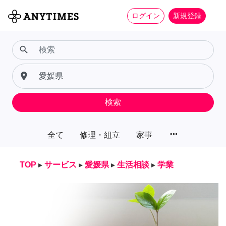
ログイン
新規登録
search
place
検索
more_horiz
全て
修理・組立
家事
TOP
▸
サービス
▸
愛媛県
▸
生活相談
▸
学業