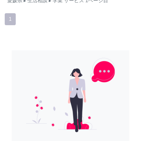
愛媛県
▸ 生活相談
▸ 学業
サービス
1ページ目
1