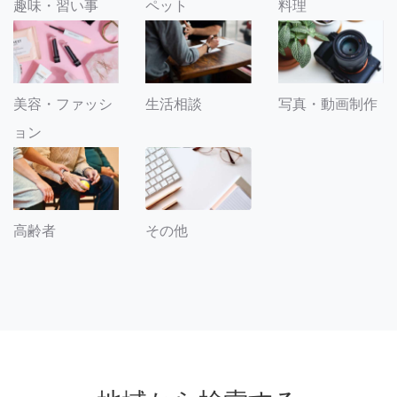
趣味・習い事
ペット
料理
美容・ファッシ
生活相談
写真・動画制作
ョン
その他
高齢者