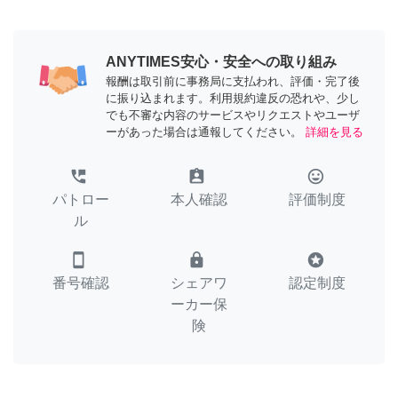
ANYTIMES安心・安全への取り組み
報酬は取引前に事務局に支払われ、評価・完了後
に振り込まれます。利用規約違反の恐れや、少し
でも不審な内容のサービスやリクエストやユーザ
ーがあった場合は通報してください。
詳細を見る
perm_phone_msg
assignment_ind
tag_faces
パトロー
本人確認
評価制度
ル
smartphone
lock
stars
番号確認
シェアワ
認定制度
ーカー保
険