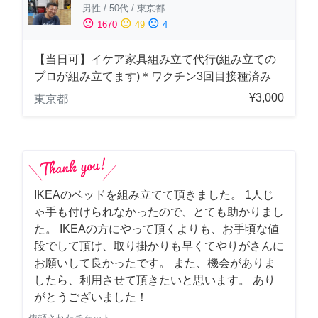
男性
/
50代
/
東京都
sentiment_satisfied
sentiment_neutral
sentiment_dissatisfied
1670
49
4
【当日可】イケア家具組み立て代行(組み立ての
プロが組み立てます)＊ワクチン3回目接種済み
¥3,000
東京都
IKEAのベッドを組み立てて頂きました。 1人じ
ゃ手も付けられなかったので、とても助かりまし
た。 IKEAの方にやって頂くよりも、お手頃な値
段でして頂け、取り掛かりも早くてやりがさんに
お願いして良かったです。 また、機会がありま
したら、利用させて頂きたいと思います。 あり
がとうございました！