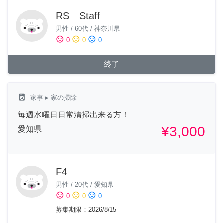
RS Staff
男性
/
60代
/
神奈川県
sentiment_satisfied
sentiment_neutral
sentiment_dissatisfied
0
0
0
終了
local_laundry_service
家事
▸ 家の掃除
毎週水曜日日常清掃出来る方！
¥3,000
愛知県
F4
男性
/
20代
/
愛知県
sentiment_satisfied
sentiment_neutral
sentiment_dissatisfied
0
0
0
募集期限
：
2026/8/15