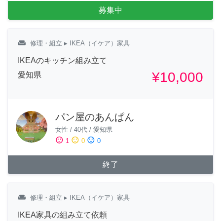
募集中
weekend
修理・組立
▸ IKEA（イケア）家具
IKEAのキッチン組み立て
¥10,000
愛知県
パン屋のあんぱん
女性
/
40代
/
愛知県
sentiment_satisfied
sentiment_neutral
sentiment_dissatisfied
1
0
0
終了
weekend
修理・組立
▸ IKEA（イケア）家具
IKEA家具の組み立て依頼