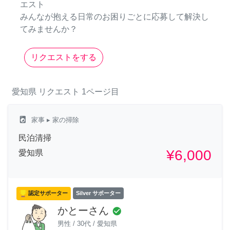
エスト
みんなが抱える日常のお困りごとに応募して解決し
てみませんか？
リクエストをする
愛知県
リクエスト
1ページ目
local_laundry_service
家事
▸ 家の掃除
民泊清掃
¥6,000
愛知県
認定サポーター
Silver サポーター
かとーさん
check_circle
男性
/
30代
/
愛知県