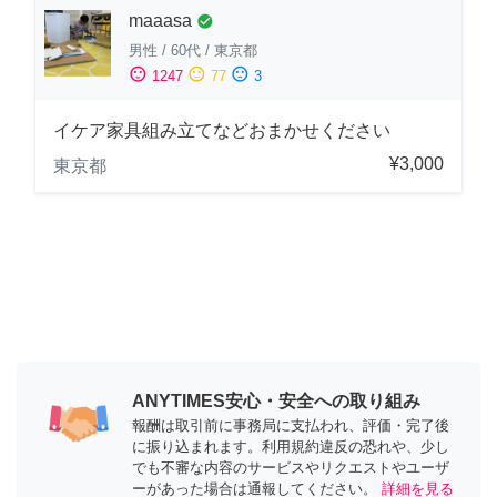
maaasa
check_circle
男性
/
60代
/
東京都
sentiment_satisfied
sentiment_neutral
sentiment_dissatisfied
1247
77
3
イケア家具組み立てなどおまかせください
¥3,000
東京都
ANYTIMES安心・安全への取り組み
報酬は取引前に事務局に支払われ、評価・完了後
に振り込まれます。利用規約違反の恐れや、少し
でも不審な内容のサービスやリクエストやユーザ
ーがあった場合は通報してください。
詳細を見る