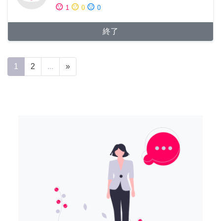
sentiment_satisfied
sentiment_neutral
sentiment_dissatisfied
1
0
0
終了
1
2
...
»