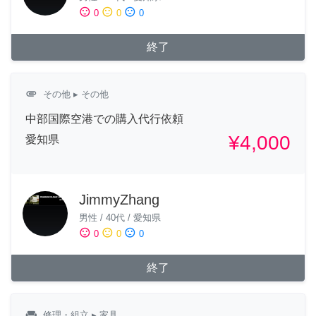
sentiment_satisfied
sentiment_neutral
sentiment_dissatisfied
0
0
0
終了
attachment
その他
▸ その他
中部国際空港での購入代行依頼
¥4,000
愛知県
JimmyZhang
男性
/
40代
/
愛知県
sentiment_satisfied
sentiment_neutral
sentiment_dissatisfied
0
0
0
終了
weekend
修理・組立
▸ 家具