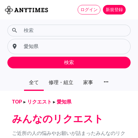
ログイン
新規登録
search
place
検索
more_horiz
全て
修理・組立
家事
TOP
▸
リクエスト
▸
愛知県
みんなのリクエスト
ご近所の人の悩みやお願いが詰まったみんなのリク