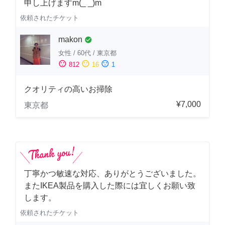
申し上げますm(_ _)m
依頼されたチケット
makon
check_circle
女性
/
60代
/
東京都
sentiment_satisfied
sentiment_neutral
sentiment_dissatisfied
812
16
1
クオリティの高いお掃除
¥7,000
東京都
丁寧かつ敏速な対応、ありがとうございました。
またIKEA製品を購入した際には宜しくお願い致
します。
依頼されたチケット