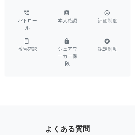
perm_phone_msg
assignment_ind
tag_faces
パトロー
本人確認
評価制度
ル
smartphone
lock
stars
番号確認
シェアワ
認定制度
ーカー保
険
よくある質問