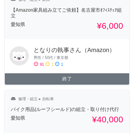
【Amazon家具組み立てご依頼】名古屋市ｵﾌｨｽﾁｪｱ組
立
¥6,000
愛知県
となりの執事さん（Amazon）
男性
/
50代
/
東京都
sentiment_satisfied
sentiment_neutral
sentiment_dissatisfied
91
1
1
終了
weekend
修理・組立
▸ 自転車
バイク用品(ルーフシールド)の組立・取り付け代行
¥40,000
愛知県