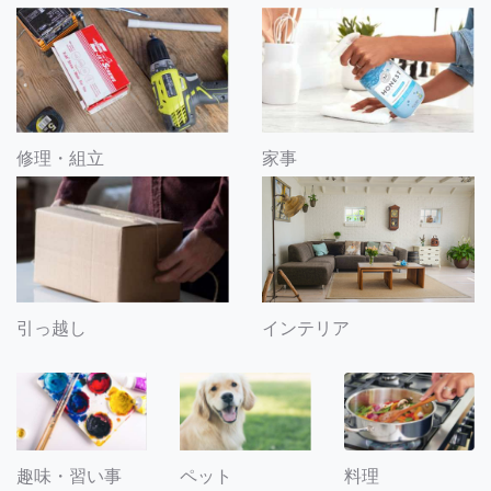
修理・組立
家事
引っ越し
インテリア
趣味・習い事
ペット
料理