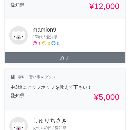
¥12,000
愛知県
mamion9
/
50代
/
愛知県
sentiment_satisfied
sentiment_neutral
sentiment_dissatisfied
1
0
0
終了
class
趣味・習い事
▸ ダンス
中3娘にヒップホップを教えて下さい！
¥5,000
愛知県
しゅりちさき
女性
/
40代
/
愛知県