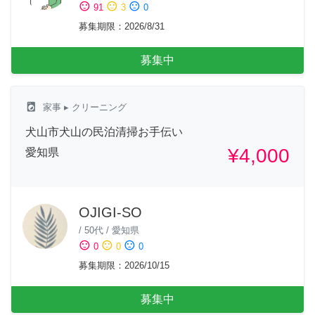
sentiment_satisfied
sentiment_neutral
sentiment_dissatisfied
91
3
0
募集期限
：
2026/8/31
募集中
local_laundry_service
家事
▸ クリーニング
犬山市犬山の民泊清掃お手伝い
¥4,000
愛知県
OJIGI-SO
/
50代
/
愛知県
sentiment_satisfied
sentiment_neutral
sentiment_dissatisfied
0
0
0
募集期限
：
2026/10/15
募集中