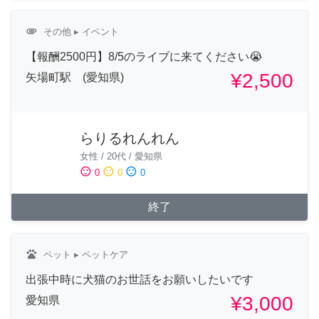
attachment
その他
▸ イベント
【報酬2500円】8/5のライブに来てください😭
¥2,500
矢場町駅 (愛知県)
らりるれんれん
女性
/
20代
/
愛知県
sentiment_satisfied
sentiment_neutral
sentiment_dissatisfied
0
0
0
終了
pets
ペット
▸ ペットケア
出張中時に犬猫のお世話をお願いしたいです
¥3,000
愛知県