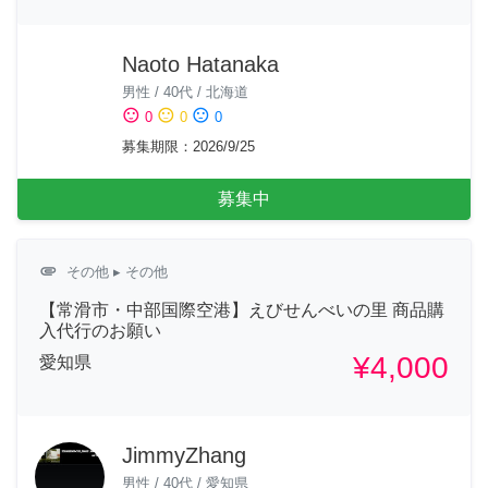
Naoto Hatanaka
男性
/
40代
/
北海道
sentiment_satisfied
sentiment_neutral
sentiment_dissatisfied
0
0
0
募集期限
：
2026/9/25
募集中
attachment
その他
▸ その他
【常滑市・中部国際空港】えびせんべいの里 商品購
入代行のお願い
¥4,000
愛知県
JimmyZhang
男性
/
40代
/
愛知県