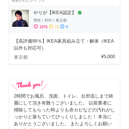
依頼されたチケット
やりが【IKEA認定】
check_circle
男性
/
40代
/
東京都
sentiment_satisfied
sentiment_neutral
sentiment_dissatisfied
1876
13
0
【高評価99％】IKEA家具組み立て・解体（IKEA
以外も対応可）
¥5,000
東京都
2時間でお風呂、洗面、トイレ、台所流しまで綺
麗にして頂き有難うございました。 以前業者に
掃除してもらった時よりも赤カビなどの汚れがし
っかりと落ちていてびっくりしました！ 本当に
ありがとうございました。 またよろしくお願い