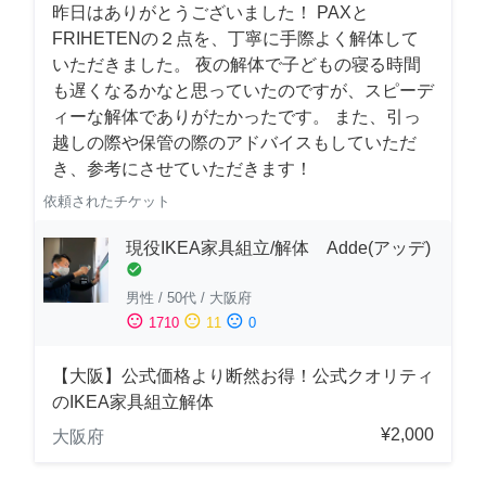
昨日はありがとうございました！ PAXと
FRIHETENの２点を、丁寧に手際よく解体して
いただきました。 夜の解体で子どもの寝る時間
も遅くなるかなと思っていたのですが、スピーデ
ィーな解体でありがたかったです。 また、引っ
越しの際や保管の際のアドバイスもしていただ
き、参考にさせていただきます！
依頼されたチケット
現役IKEA家具組立/解体 Adde(アッデ)
check_circle
男性
/
50代
/
大阪府
sentiment_satisfied
sentiment_neutral
sentiment_dissatisfied
1710
11
0
【大阪】公式価格より断然お得！公式クオリティ
のIKEA家具組立解体
¥2,000
大阪府