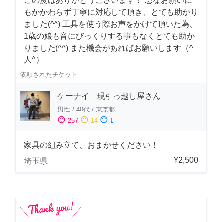
この度はありがとうございます！ 急なお願いに
もかかわらず丁寧に対応して頂き、とても助かり
ました(^^) 工具を使う際お声をかけて頂いた為、
1歳の娘も音にびっくりする事もなくとても助か
りました(^^) また機会があればお願いします（^
人^）
依頼されたチケット
ケーナイ 現引っ越し屋さん
男性
/
40代
/
東京都
sentiment_satisfied
sentiment_neutral
sentiment_dissatisfied
257
14
1
家具の組み立て、おまかせください！
¥2,500
埼玉県