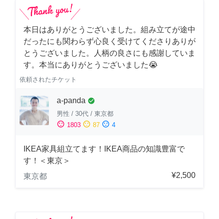
本日はありがとうございました。組み立てが途中
だったにも関わらず心良く受けてくださりありが
とうございました。人柄の良さにも感謝していま
す。本当にありがとうございました😭
依頼されたチケット
a-panda
check_circle
男性
/
30代
/
東京都
sentiment_satisfied
sentiment_neutral
sentiment_dissatisfied
1803
87
4
IKEA家具組立てます！IKEA商品の知識豊富で
す！＜東京＞
¥2,500
東京都