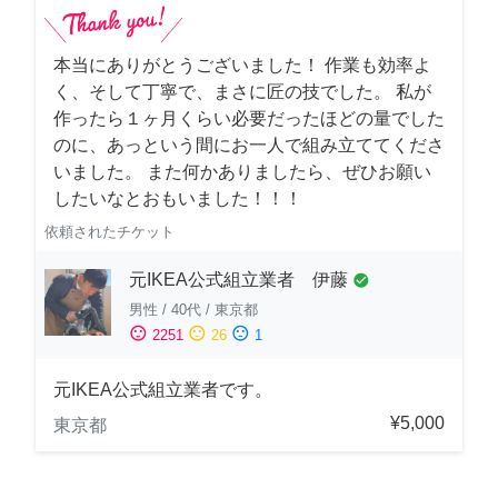
本当にありがとうございました！ 作業も効率よ
く、そして丁寧で、まさに匠の技でした。 私が
作ったら１ヶ月くらい必要だったほどの量でした
のに、あっという間にお一人で組み立ててくださ
いました。 また何かありましたら、ぜひお願い
したいなとおもいました！！！
依頼されたチケット
元IKEA公式組立業者 伊藤
check_circle
男性
/
40代
/
東京都
sentiment_satisfied
sentiment_neutral
sentiment_dissatisfied
2251
26
1
元IKEA公式組立業者です。
¥5,000
東京都