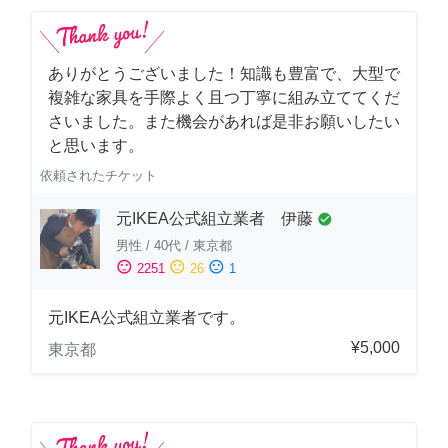
ありがとうございました！知識も豊富で、大型で
複雑な家具を手際よく且つ丁寧に組み立ててくだ
さいました。また機会があれば是非お願いしたい
と思います。
依頼されたチケット
元IKEA公式組立業者 伊藤
check_circle
男性
/
40代
/
東京都
sentiment_satisfied
sentiment_neutral
sentiment_dissatisfied
2251
26
1
元IKEA公式組立業者です。
¥5,000
東京都