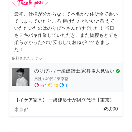
最初、仕様が分からなくて本名かつ住所全て書い
てしまっていたところ 避けた方がいいと教えて
いただいたのはのりぴ〜さんだけでした！ 当日
もテキパキ作業していただき、また物腰もとても
柔らかかったので 安心しておねがいできまし
た！
依頼されたチケット
のりぴ～ / 一級建築士,家具職人見習い
check_circle
男性
/
40代
/
東京都
sentiment_satisfied
sentiment_neutral
sentiment_dissatisfied
874
13
1
【イケア家具】 一級建築士が組立代行【東京】
¥5,000
東京都