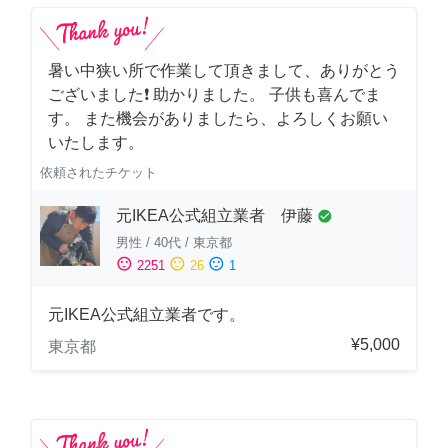
暑い中狭い所で作業して頂きまして、ありがとう
ございました❗️ 助かりました。 子供も喜んでま
す。 また機会がありましたら、よろしくお願い
いたします。
依頼されたチケット
元IKEA公式組立業者 伊藤
check_circle
男性
/
40代
/
東京都
sentiment_satisfied
sentiment_neutral
sentiment_dissatisfied
2251
26
1
元IKEA公式組立業者です。
¥5,000
東京都