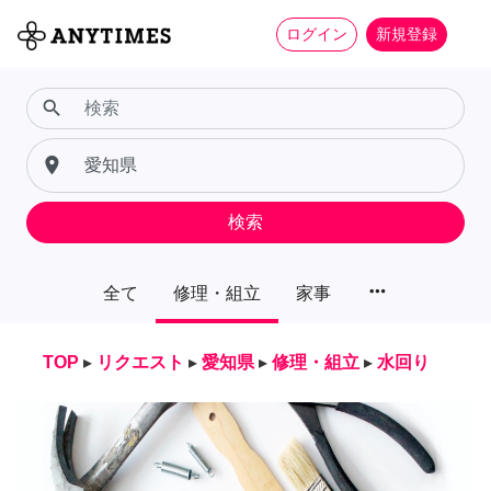
ログイン
新規登録
search
place
検索
more_horiz
全て
修理・組立
家事
TOP
▸
リクエスト
▸
愛知県
▸
修理・組立
▸
水回り