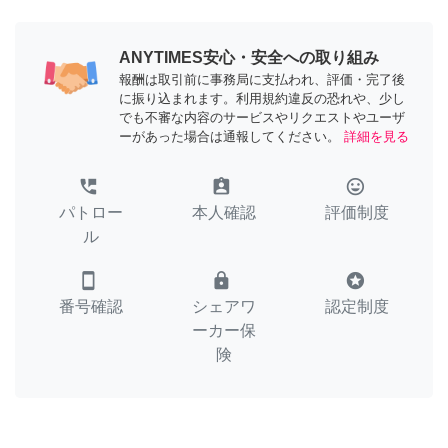
ANYTIMES安心・安全への取り組み
報酬は取引前に事務局に支払われ、評価・完了後
に振り込まれます。利用規約違反の恐れや、少し
でも不審な内容のサービスやリクエストやユーザ
ーがあった場合は通報してください。
詳細を見る
perm_phone_msg
assignment_ind
tag_faces
パトロー
本人確認
評価制度
ル
smartphone
lock
stars
番号確認
シェアワ
認定制度
ーカー保
険