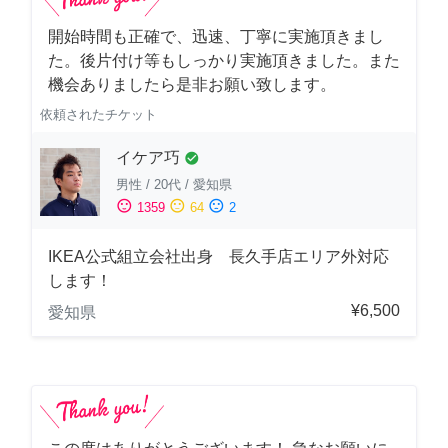
開始時間も正確で、迅速、丁寧に実施頂きまし
た。後片付け等もしっかり実施頂きました。また
機会ありましたら是非お願い致します。
依頼されたチケット
イケア巧
check_circle
男性
/
20代
/
愛知県
sentiment_satisfied
sentiment_neutral
sentiment_dissatisfied
1359
64
2
IKEA公式組立会社出身 長久手店エリア外対応
します！
¥6,500
愛知県