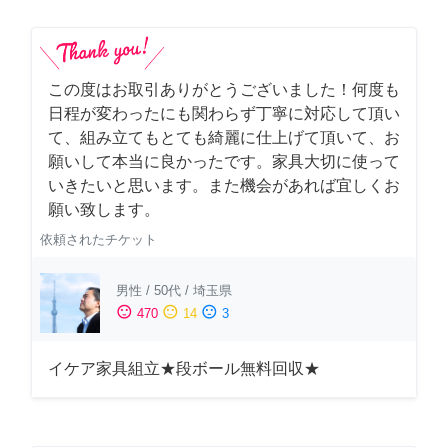
この度はお取引ありがとうございました！何度も
日程が変わったにも関わらず丁寧に対応して頂い
て、組み立てもとても綺麗に仕上げて頂いて、お
願いして本当に良かったです。家具大切に使って
いきたいと思います。また機会があれば宜しくお
願い致します。
依頼されたチケット
男性
/
50代
/
埼玉県
sentiment_satisfied
sentiment_neutral
sentiment_dissatisfied
470
14
3
イケア家具組立★段ボール無料回収★