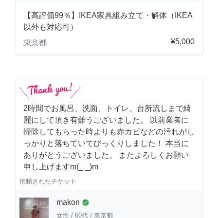
【高評価99％】IKEA家具組み立て・解体（IKEA
以外も対応可）
¥5,000
東京都
2時間でお風呂、洗面、トイレ、台所流しまで綺
麗にして頂き有難うございました。 以前業者に
掃除してもらった時よりも赤カビなどの汚れがし
っかりと落ちていてびっくりしました！ 本当に
ありがとうございました。 またよろしくお願い
申し上げますm(_ _)m
依頼されたチケット
makon
check_circle
女性
/
60代
/
東京都