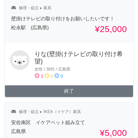
weekend
修理・組立
▸ 家具
壁掛けテレビの取り付けをお願いしたいです！
¥25,000
松永駅 (広島県)
りな(壁掛けテレビの取り付け希
望)
女性
/
30代
/
広島県
sentiment_satisfied
sentiment_neutral
sentiment_dissatisfied
1
0
0
終了
weekend
修理・組立
▸ IKEA（イケア）家具
安佐南区 イケアベット組み立て
¥5,000
広島県