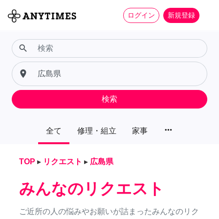
ログイン
新規登録
search
place
検索
more_horiz
全て
修理・組立
家事
TOP
▸
リクエスト
▸
広島県
みんなのリクエスト
ご近所の人の悩みやお願いが詰まったみんなのリク