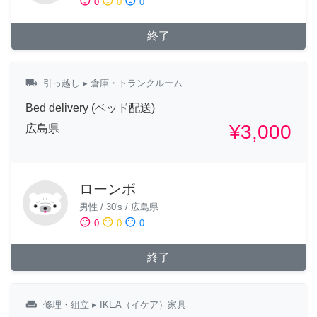
sentiment_satisfied
sentiment_neutral
sentiment_dissatisfied
0
0
0
終了
local_shipping
引っ越し
▸ 倉庫・トランクルーム
Bed delivery (ベッド配送)
¥3,000
広島県
ローンボ
男性
/
30's
/
広島県
sentiment_satisfied
sentiment_neutral
sentiment_dissatisfied
0
0
0
終了
weekend
修理・組立
▸ IKEA（イケア）家具