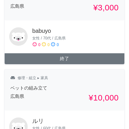
¥3,000
広島県
babuyo
女性
/
70代
/
広島県
sentiment_satisfied
sentiment_neutral
sentiment_dissatisfied
0
0
0
終了
weekend
修理・組立
▸ 家具
ベットの組み立て
¥10,000
広島県
ルリ
女性
/
60代
/
広島県