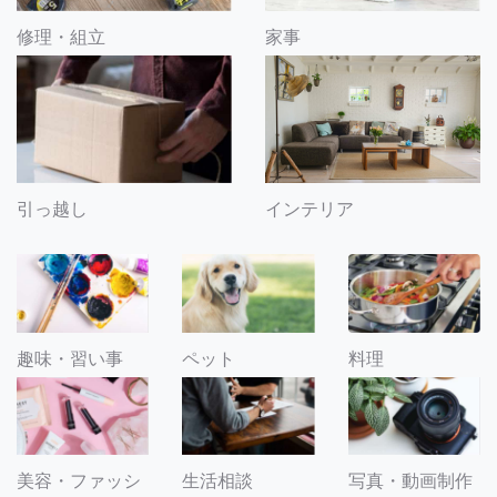
修理・組立
家事
引っ越し
インテリア
趣味・習い事
ペット
料理
美容・ファッシ
生活相談
写真・動画制作