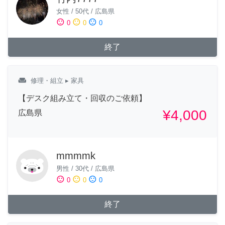
女性
/
50代
/
広島県
sentiment_satisfied
sentiment_neutral
sentiment_dissatisfied
0
0
0
終了
weekend
修理・組立
▸ 家具
【デスク組み立て・回収のご依頼】
¥4,000
広島県
mmmmk
男性
/
30代
/
広島県
sentiment_satisfied
sentiment_neutral
sentiment_dissatisfied
0
0
0
終了