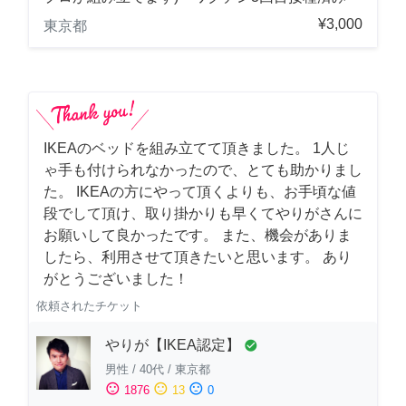
¥3,000
東京都
IKEAのベッドを組み立てて頂きました。 1人じ
ゃ手も付けられなかったので、とても助かりまし
た。 IKEAの方にやって頂くよりも、お手頃な値
段でして頂け、取り掛かりも早くてやりがさんに
お願いして良かったです。 また、機会がありま
したら、利用させて頂きたいと思います。 あり
がとうございました！
依頼されたチケット
やりが【IKEA認定】
check_circle
男性
/
40代
/
東京都
sentiment_satisfied
sentiment_neutral
sentiment_dissatisfied
1876
13
0