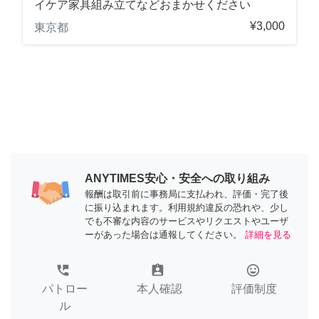
イケア家具組み立てなどおまかせください
¥3,000
東京都
ANYTIMES安心・安全への取り組み
報酬は取引前に事務局に支払われ、評価・完了後
に振り込まれます。利用規約違反の恐れや、少し
でも不審な内容のサービスやリクエストやユーザ
ーがあった場合は通報してください。
詳細を見る
perm_phone_msg
assignment_ind
tag_faces
パトロー
本人確認
評価制度
ル