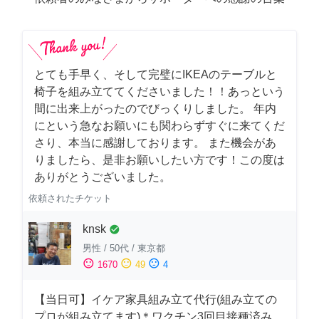
とても手早く、そして完璧にIKEAのテーブルと
椅子を組み立ててくださいました！！あっという
間に出来上がったのでびっくりしました。 年内
にという急なお願いにも関わらずすぐに来てくだ
さり、本当に感謝しております。 また機会があ
りましたら、是非お願いしたい方です！この度は
ありがとうございました。
依頼されたチケット
knsk
check_circle
男性
/
50代
/
東京都
sentiment_satisfied
sentiment_neutral
sentiment_dissatisfied
1670
49
4
【当日可】イケア家具組み立て代行(組み立ての
プロが組み立てます)＊ワクチン3回目接種済み