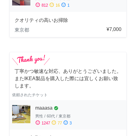
sentiment_satisfied
sentiment_neutral
sentiment_dissatisfied
812
16
1
クオリティの高いお掃除
¥7,000
東京都
丁寧かつ敏速な対応、ありがとうございました。
またIKEA製品を購入した際には宜しくお願い致
します。
依頼されたチケット
maaasa
check_circle
男性
/
60代
/
東京都
sentiment_satisfied
sentiment_neutral
sentiment_dissatisfied
1247
77
3