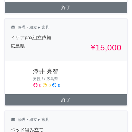
終了
weekend
修理・組立
▸ 家具
イケアpax組立依頼
¥15,000
広島県
澤井 亮智
男性
/
/
広島県
sentiment_satisfied
sentiment_neutral
sentiment_dissatisfied
0
0
0
終了
weekend
修理・組立
▸ 家具
ベッド組み立て