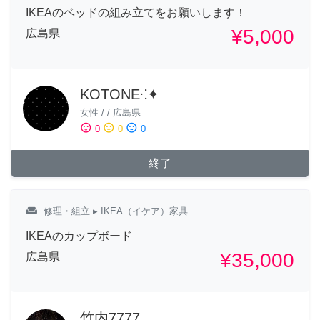
IKEAのベッドの組み立てをお願いします！
¥5,000
広島県
KOTONE⁖✦
女性
/
/
広島県
sentiment_satisfied
sentiment_neutral
sentiment_dissatisfied
0
0
0
終了
weekend
修理・組立
▸ IKEA（イケア）家具
IKEAのカップボード
¥35,000
広島県
竹内7777