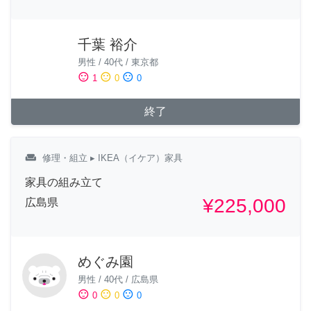
千葉 裕介
男性
/
40代
/
東京都
sentiment_satisfied
sentiment_neutral
sentiment_dissatisfied
1
0
0
終了
weekend
修理・組立
▸ IKEA（イケア）家具
家具の組み立て
¥225,000
広島県
めぐみ園
男性
/
40代
/
広島県
sentiment_satisfied
sentiment_neutral
sentiment_dissatisfied
0
0
0