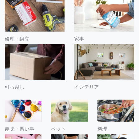
修理・組立
家事
引っ越し
インテリア
趣味・習い事
ペット
料理