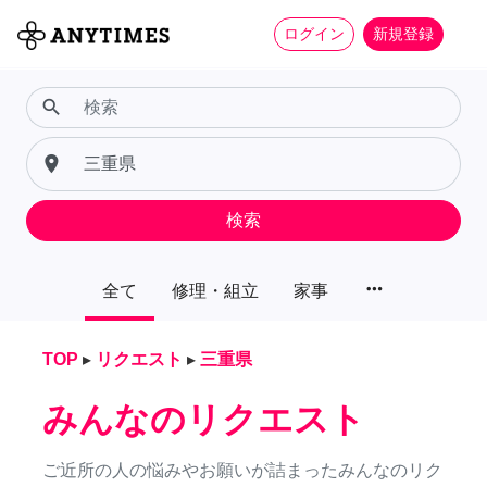
ログイン
新規登録
search
place
検索
more_horiz
全て
修理・組立
家事
TOP
▸
リクエスト
▸
三重県
みんなのリクエスト
ご近所の人の悩みやお願いが詰まったみんなのリク