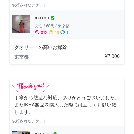
依頼されたチケット
makon
check_circle
女性
/
60代
/
東京都
sentiment_satisfied
sentiment_neutral
sentiment_dissatisfied
812
16
1
クオリティの高いお掃除
¥7,000
東京都
丁寧かつ敏速な対応、ありがとうございました。
またIKEA製品を購入した際には宜しくお願い致
します。
依頼されたチケット
maaasa
check_circle