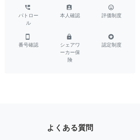
perm_phone_msg
assignment_ind
tag_faces
パトロー
本人確認
評価制度
ル
smartphone
lock
stars
番号確認
シェアワ
認定制度
ーカー保
険
よくある質問