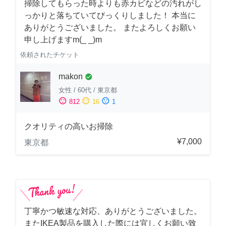
掃除してもらった時よりも赤カビなどの汚れがし
っかりと落ちていてびっくりしました！ 本当に
ありがとうございました。 またよろしくお願い
申し上げますm(_ _)m
依頼されたチケット
makon
check_circle
女性
/
60代
/
東京都
sentiment_satisfied
sentiment_neutral
sentiment_dissatisfied
812
16
1
クオリティの高いお掃除
¥7,000
東京都
丁寧かつ敏速な対応、ありがとうございました。
またIKEA製品を購入した際には宜しくお願い致