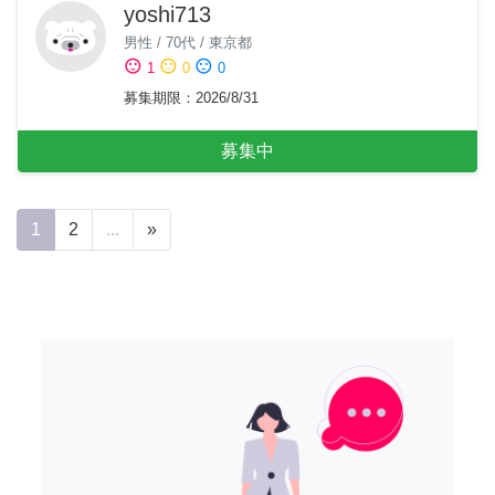
yoshi713
男性
/
70代
/
東京都
sentiment_satisfied
sentiment_neutral
sentiment_dissatisfied
1
0
0
募集期限
：
2026/8/31
募集中
1
2
...
»