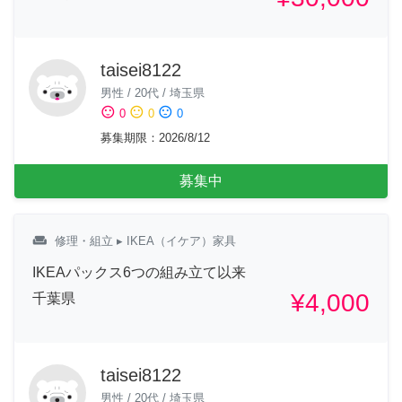
taisei8122
男性
/
20代
/
埼玉県
sentiment_satisfied
sentiment_neutral
sentiment_dissatisfied
0
0
0
募集期限
：
2026/8/12
募集中
weekend
修理・組立
▸ IKEA（イケア）家具
IKEAパックス6つの組み立て以来
¥4,000
千葉県
taisei8122
男性
/
20代
/
埼玉県