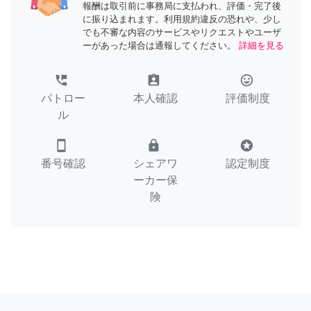
報酬は取引前に事務局に支払われ、評価・完了後
に振り込まれます。利用規約違反の恐れや、少し
でも不審な内容のサービスやリクエストやユーザ
ーがあった場合は通報してください。
詳細を見る
perm_phone_msg
assignment_ind
tag_faces
パトロー
本人確認
評価制度
ル
smartphone
lock
stars
番号確認
シェアワ
認定制度
ーカー保
険