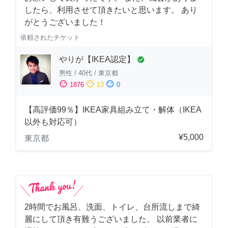
したら、利用させて頂きたいと思います。 あり
がとうございました！
依頼されたチケット
やりが【IKEA認定】
check_circle
男性
/
40代
/
東京都
sentiment_satisfied
sentiment_neutral
sentiment_dissatisfied
1876
13
0
【高評価99％】IKEA家具組み立て・解体（IKEA
以外も対応可）
¥5,000
東京都
2時間でお風呂、洗面、トイレ、台所流しまで綺
麗にして頂き有難うございました。 以前業者に