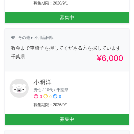
募集期限
：
2026/9/1
募集中
attachment
その他
▸ 不用品回収
教会まで車椅子を押してくださる方を探しています
¥6,000
千葉県
小明洋
男性
/
10代
/
千葉県
sentiment_satisfied
sentiment_neutral
sentiment_dissatisfied
0
0
0
募集期限
：
2026/9/1
募集中