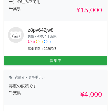
ー）の組み立てを
¥15,000
千葉県
z8pv642jw8
男性
/
40代
/
千葉県
sentiment_satisfied
sentiment_neutral
sentiment_dissatisfied
0
0
0
募集期限
：
2026/9/3
募集中
escalator_warning
高齢者
▸ 食事手伝い
再度の依頼です
¥4,000
千葉県