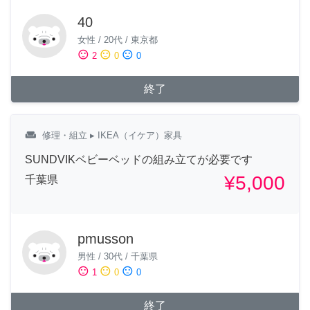
40
女性
/
20代
/
東京都
sentiment_satisfied
sentiment_neutral
sentiment_dissatisfied
2
0
0
終了
weekend
修理・組立
▸ IKEA（イケア）家具
SUNDVIKベビーベッドの組み立てが必要です
¥5,000
千葉県
pmusson
男性
/
30代
/
千葉県
sentiment_satisfied
sentiment_neutral
sentiment_dissatisfied
1
0
0
終了