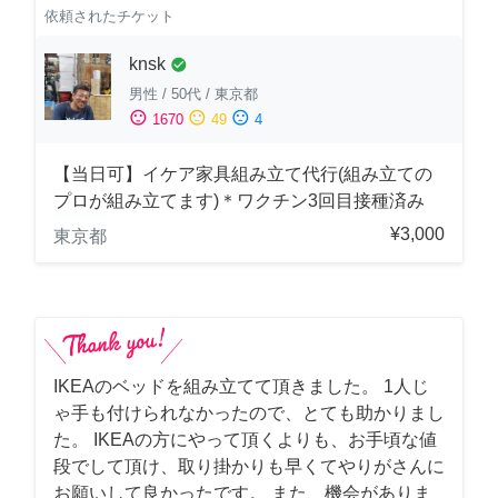
依頼されたチケット
knsk
check_circle
男性
/
50代
/
東京都
sentiment_satisfied
sentiment_neutral
sentiment_dissatisfied
1670
49
4
【当日可】イケア家具組み立て代行(組み立ての
プロが組み立てます)＊ワクチン3回目接種済み
¥3,000
東京都
IKEAのベッドを組み立てて頂きました。 1人じ
ゃ手も付けられなかったので、とても助かりまし
た。 IKEAの方にやって頂くよりも、お手頃な値
段でして頂け、取り掛かりも早くてやりがさんに
お願いして良かったです。 また、機会がありま