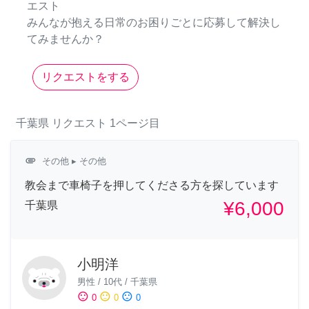
エスト
みんなが抱える日常のお困りごとに応募して解決し
てみませんか？
リクエストをする
千葉県
リクエスト
1ページ目
attachment
その他
▸ その他
教会まで車椅子を押してくださる方を探しています
¥6,000
千葉県
小明洋
男性
/
10代
/
千葉県
sentiment_satisfied
sentiment_neutral
sentiment_dissatisfied
0
0
0