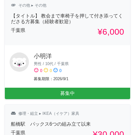
attachment
その他
▸ その他
【タイトル】 教会まで車椅子を押して付き添ってく
ださる方募集（経験者歓迎）
¥6,000
千葉県
小明洋
男性
/
10代
/
千葉県
sentiment_satisfied
sentiment_neutral
sentiment_dissatisfied
0
0
0
募集期限
：
2026/9/1
募集中
weekend
修理・組立
▸ IKEA（イケア）家具
船橋駅 パックス6つの組み立て以来
¥30,000
千葉県