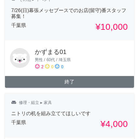
7/26(日)幕張メッセブースでのお店(留守)番スタッフ
募集！
¥10,000
千葉県
かずまる01
男性
/
60代
/
埼玉県
sentiment_satisfied
sentiment_neutral
sentiment_dissatisfied
2
0
0
終了
weekend
修理・組立
▸ 家具
ニトリの机を組み立ててほしいです
¥4,000
千葉県