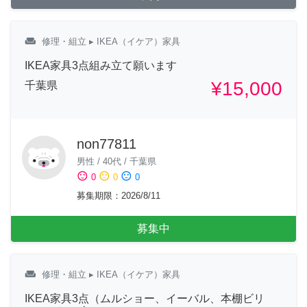
weekend
修理・組立
▸ IKEA（イケア）家具
IKEA家具3点組み立て願います
¥15,000
千葉県
non77811
男性
/
40代
/
千葉県
sentiment_satisfied
sentiment_neutral
sentiment_dissatisfied
0
0
0
募集期限
：
2026/8/11
募集中
weekend
修理・組立
▸ IKEA（イケア）家具
IKEA家具3点（ムルショー、イーバル、本棚ビリ