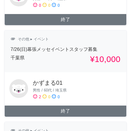
sentiment_satisfied
sentiment_neutral
sentiment_dissatisfied
0
0
0
終了
attachment
その他
▸ イベント
7/26(日)幕張メッセイベントスタッフ募集
¥10,000
千葉県
かずまる01
男性
/
60代
/
埼玉県
sentiment_satisfied
sentiment_neutral
sentiment_dissatisfied
2
0
0
終了
attachment
その他
▸ イベント