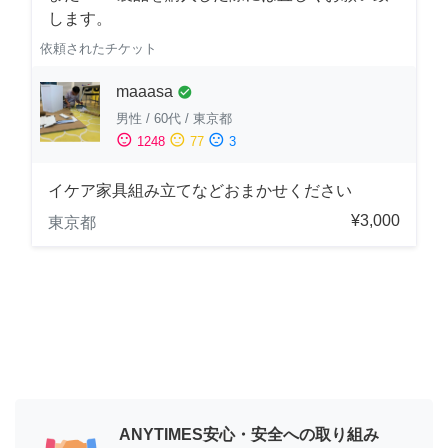
します。
依頼されたチケット
maaasa
check_circle
男性
/
60代
/
東京都
sentiment_satisfied
sentiment_neutral
sentiment_dissatisfied
1248
77
3
イケア家具組み立てなどおまかせください
¥3,000
東京都
ANYTIMES安心・安全への取り組み