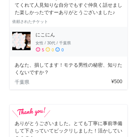
てくれて人見知りな自分でもすぐ仲良く話せまし
た楽しかったですーありがとうございました♪
依頼されたチケット
にこにん
女性
/
30代
/
千葉県
sentiment_satisfied
sentiment_neutral
sentiment_dissatisfied
5
0
0
あなた、損してます！モテる男性の秘密、知りた
くないですか？
¥500
千葉県
ありがとうございました。とても丁寧に事前準備
して下さっていてビックリしました！活かしてい