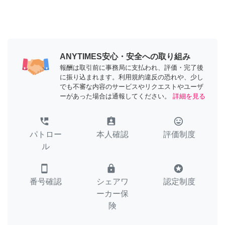
ANYTIMES安心・安全への取り組み
報酬は取引前に事務局に支払われ、評価・完了後
に振り込まれます。利用規約違反の恐れや、少し
でも不審な内容のサービスやリクエストやユーザ
ーがあった場合は通報してください。
詳細を見る
perm_phone_msg
assignment_ind
tag_faces
パトロー
本人確認
評価制度
ル
smartphone
lock
stars
番号確認
シェアワ
認定制度
ーカー保
険