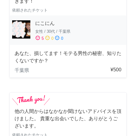
きます！
依頼されたチケット
にこにん
女性
/
30代
/
千葉県
sentiment_satisfied
sentiment_neutral
sentiment_dissatisfied
5
0
0
あなた、損してます！モテる男性の秘密、知りた
くないですか？
¥500
千葉県
他の人間からはなかなか聞けないアドバイスを頂
けました。 貴重な出会いでした、ありがとうご
ざいます。
依頼されたチケット