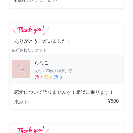
ありがとうございました！
依頼されたチケット
らなこ
女性
/
20代
/
神奈川県
sentiment_satisfied
sentiment_neutral
sentiment_dissatisfied
1
0
0
恋愛について語りませんか！相談に乗ります！
¥500
東京都