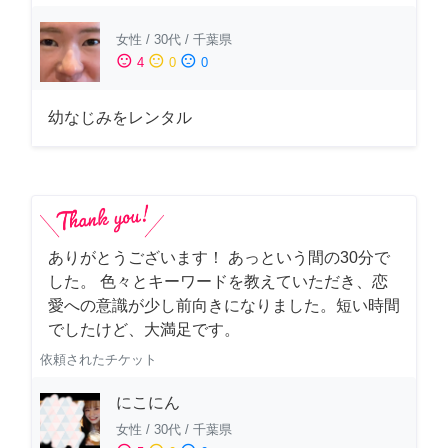
女性
/
30代
/
千葉県
sentiment_satisfied
sentiment_neutral
sentiment_dissatisfied
4
0
0
幼なじみをレンタル
ありがとうございます！ あっという間の30分で
した。 色々とキーワードを教えていただき、恋
愛への意識が少し前向きになりました。短い時間
でしたけど、大満足です。
依頼されたチケット
にこにん
女性
/
30代
/
千葉県