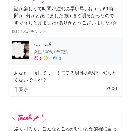
話が楽しくて時間が進むの早い早い(｡･о･｡)! 1時
間が1分かと感じました(笑) 凄く明るかったので
すぐうちとけました♪ありがとうございました♪☆
依頼されたチケット
にこにん
女性
/
30代
/
千葉県
sentiment_satisfied
sentiment_neutral
sentiment_dissatisfied
5
0
0
あなた、損してます！モテる男性の秘密、知りた
くないですか？
¥500
千葉県
凄く明るく、こんなところがいいとか的確に言っ