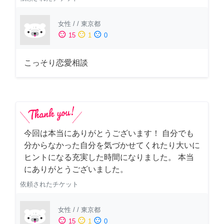
女性
/
/
東京都
sentiment_satisfied
sentiment_neutral
sentiment_dissatisfied
15
1
0
こっそり恋愛相談
今回は本当にありがとうございます！ 自分でも
分からなかった自分を気づかせてくれたり大いに
ヒントになる充実した時間になりました。 本当
にありがとうございました。
依頼されたチケット
女性
/
/
東京都
sentiment_satisfied
sentiment_neutral
sentiment_dissatisfied
15
1
0