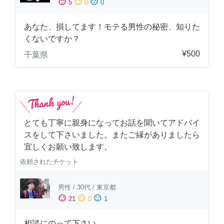
sentiment_satisfied
sentiment_neutral
sentiment_dissatisfied
5
0
0
あなた、損してます！モテる男性の秘密、知りた
くないですか？
¥500
千葉県
とても丁寧に親身になってお話を聞いてアドバイ
スをして下さいました。またご縁がありましたら
宜しくお願い致します。
依頼されたチケット
男性
/
30代
/
東京都
sentiment_satisfied
sentiment_neutral
sentiment_dissatisfied
21
0
1
相談にのって下さい