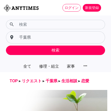
ログイン
新規登録
search
place
検索
more_horiz
全て
修理・組立
家事
TOP
▸
リクエスト
▸
千葉県
▸
生活相談
▸
恋愛