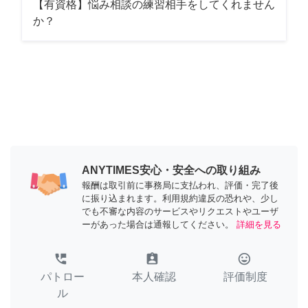
【有資格】悩み相談の練習相手をしてくれません
か？
ANYTIMES安心・安全への取り組み
報酬は取引前に事務局に支払われ、評価・完了後
に振り込まれます。利用規約違反の恐れや、少し
でも不審な内容のサービスやリクエストやユーザ
ーがあった場合は通報してください。
詳細を見る
perm_phone_msg
assignment_ind
tag_faces
パトロー
本人確認
評価制度
ル