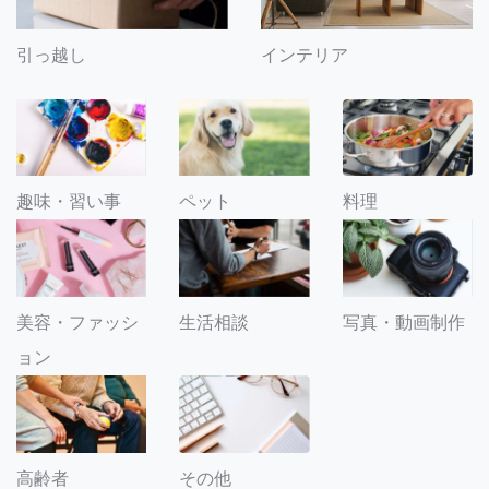
引っ越し
インテリア
趣味・習い事
ペット
料理
美容・ファッシ
生活相談
写真・動画制作
ョン
その他
高齢者