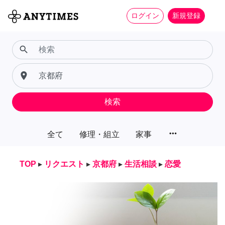
ログイン
新規登録
search
place
検索
more_horiz
全て
修理・組立
家事
TOP
▸
リクエスト
▸
京都府
▸
生活相談
▸
恋愛