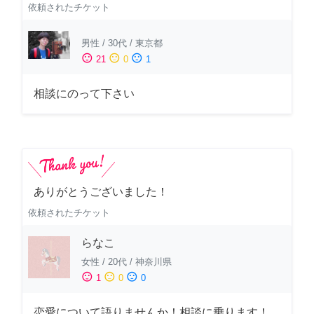
依頼されたチケット
男性
/
30代
/
東京都
sentiment_satisfied
sentiment_neutral
sentiment_dissatisfied
21
0
1
相談にのって下さい
ありがとうございました！
依頼されたチケット
らなこ
女性
/
20代
/
神奈川県
sentiment_satisfied
sentiment_neutral
sentiment_dissatisfied
1
0
0
恋愛について語りませんか！相談に乗ります！