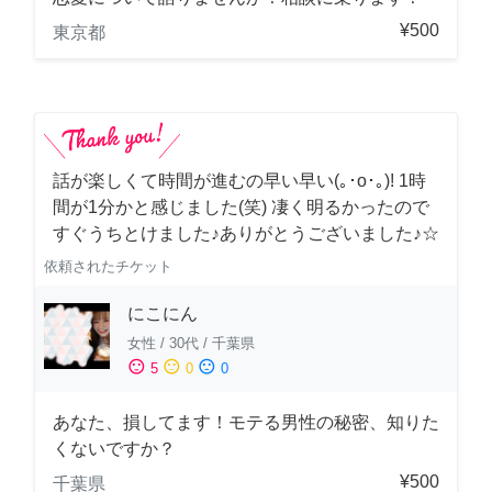
¥500
東京都
話が楽しくて時間が進むの早い早い(｡･о･｡)! 1時
間が1分かと感じました(笑) 凄く明るかったので
すぐうちとけました♪ありがとうございました♪☆
依頼されたチケット
にこにん
女性
/
30代
/
千葉県
sentiment_satisfied
sentiment_neutral
sentiment_dissatisfied
5
0
0
あなた、損してます！モテる男性の秘密、知りた
くないですか？
¥500
千葉県