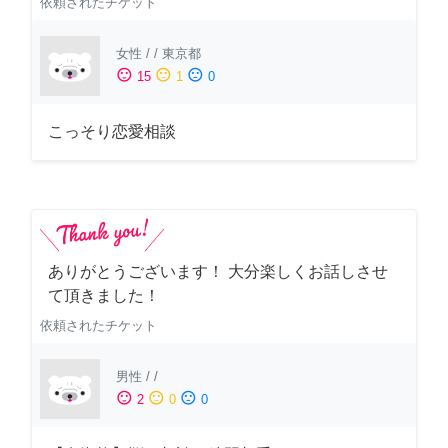
依頼されたチケット
女性
/
/
東京都
sentiment_satisfied
sentiment_neutral
sentiment_dissatisfied
15
1
0
こっそり恋愛相談
ありがとうございます！ 大分楽しくお話しさせ
て頂きました！
依頼されたチケット
男性
/
/
sentiment_satisfied
sentiment_neutral
sentiment_dissatisfied
2
0
0