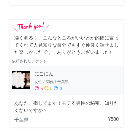
凄く明るく、こんなところがいいとか的確に言っ
てくれて人見知りな自分でもすぐ仲良く話せまし
た楽しかったですーありがとうございました♪
依頼されたチケット
にこにん
女性
/
30代
/
千葉県
sentiment_satisfied
sentiment_neutral
sentiment_dissatisfied
5
0
0
あなた、損してます！モテる男性の秘密、知りた
くないですか？
¥500
千葉県