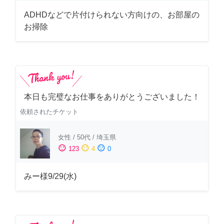
ADHDなどで片付けられない方向けの、お部屋の
お掃除
本日も完璧なお仕事をありがとうございました！
依頼されたチケット
女性
/
50代
/
埼玉県
sentiment_satisfied
sentiment_neutral
sentiment_dissatisfied
123
4
0
みー様9/29(水)