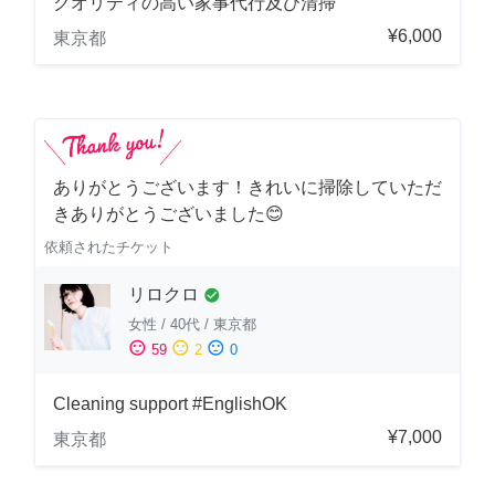
クオリティの高い家事代行及び清掃
¥6,000
東京都
ありがとうございます！きれいに掃除していただ
きありがとうございました😊
依頼されたチケット
リロクロ
check_circle
女性
/
40代
/
東京都
sentiment_satisfied
sentiment_neutral
sentiment_dissatisfied
59
2
0
Cleaning support #EnglishOK
¥7,000
東京都