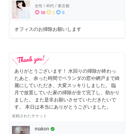
女性
/
40代
/
東京都
sentiment_satisfied
sentiment_neutral
sentiment_dissatisfied
59
2
0
オフィスのお掃除お願いします
ありがとうございます！ 水回りの掃除が終わっ
たあと、余った時間でベランダの窓や網戸まで綺
麗にしていただき、大変スッキリしました。 臨
月で放置していた家の掃除が全て完了し、助かり
ました。 また是非お願いさせていただきたいで
す。 本日は本当にありがとうございました。
依頼されたチケット
makon
check_circle