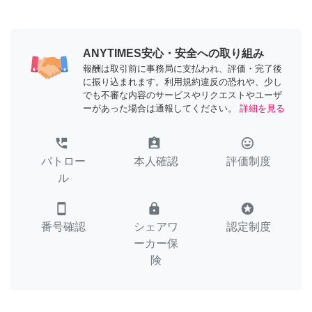
ANYTIMES安心・安全への取り組み
報酬は取引前に事務局に支払われ、評価・完了後
に振り込まれます。利用規約違反の恐れや、少し
でも不審な内容のサービスやリクエストやユーザ
ーがあった場合は通報してください。
詳細を見る
perm_phone_msg
assignment_ind
tag_faces
パトロー
本人確認
評価制度
ル
smartphone
lock
stars
番号確認
シェアワ
認定制度
ーカー保
険