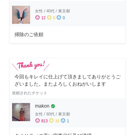
女性
/
40代
/
東京都
sentiment_satisfied
sentiment_neutral
sentiment_dissatisfied
12
0
0
掃除のご依頼
今回もキレイに仕上げて頂きましてありがとうご
ざいました。またよろしくおねがいします
依頼されたチケット
makon
check_circle
女性
/
60代
/
東京都
sentiment_satisfied
sentiment_neutral
sentiment_dissatisfied
813
16
1