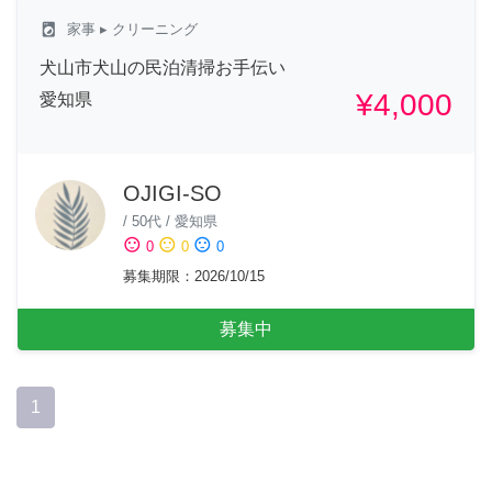
local_laundry_service
家事
▸ クリーニング
犬山市犬山の民泊清掃お手伝い
¥4,000
愛知県
OJIGI-SO
/
50代
/
愛知県
sentiment_satisfied
sentiment_neutral
sentiment_dissatisfied
0
0
0
募集期限
：
2026/10/15
募集中
1