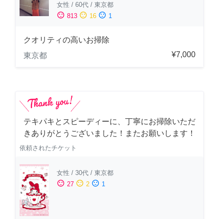
女性
/
60代
/
東京都
sentiment_satisfied
sentiment_neutral
sentiment_dissatisfied
813
16
1
クオリティの高いお掃除
¥7,000
東京都
テキパキとスピーディーに、丁寧にお掃除いただ
きありがとうございました！またお願いします！
依頼されたチケット
女性
/
30代
/
東京都
sentiment_satisfied
sentiment_neutral
sentiment_dissatisfied
27
2
1