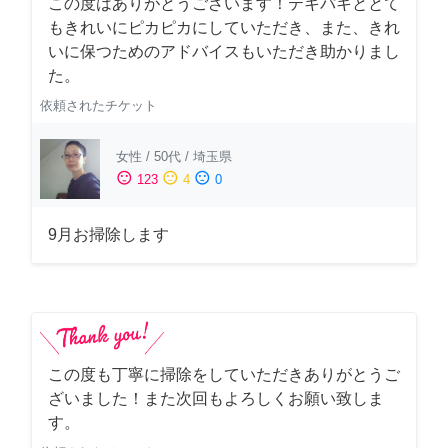
この度はありがとうございます！テキパキととて
もきれいにピカピカにしていただき、また、きれ
いに保つためのアドバイスもいただき助かりまし
た。
依頼されたチケット
女性
/
50代
/
埼玉県
sentiment_satisfied
sentiment_neutral
sentiment_dissatisfied
123
4
0
9月お掃除します
この度も丁寧に掃除をしていただきありがとうご
ざいました！また次回もよろしくお願い致しま
す。