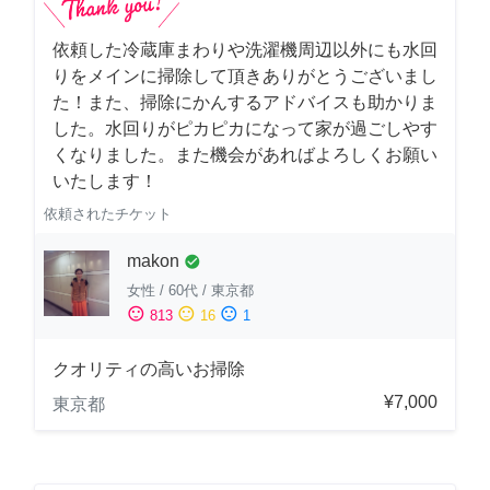
依頼した冷蔵庫まわりや洗濯機周辺以外にも水回
りをメインに掃除して頂きありがとうございまし
た！また、掃除にかんするアドバイスも助かりま
した。水回りがピカピカになって家が過ごしやす
くなりました。また機会があればよろしくお願い
いたします！
依頼されたチケット
makon
check_circle
女性
/
60代
/
東京都
sentiment_satisfied
sentiment_neutral
sentiment_dissatisfied
813
16
1
クオリティの高いお掃除
¥7,000
東京都