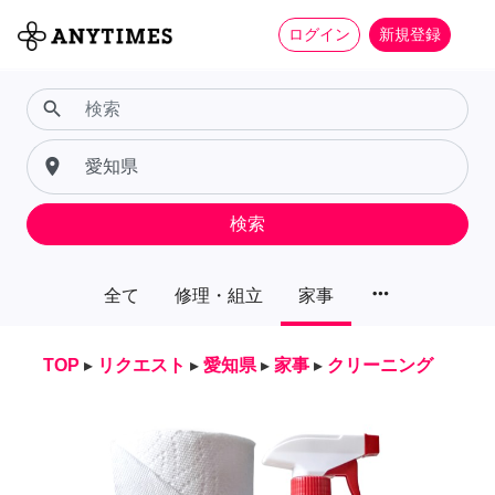
ログイン
新規登録
search
place
検索
more_horiz
全て
修理・組立
家事
TOP
▸
リクエスト
▸
愛知県
▸
家事
▸
クリーニング