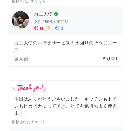
依頼されたチケット
カニ大使
check_circle
女性
/
50代
/
東京都
sentiment_satisfied
sentiment_neutral
sentiment_dissatisfied
95
3
0
カニ大使のお掃除サービス＊水回りのそうじコー
ス
¥5,000
東京都
本日はありがとうございました。キッチンもトイ
レもピカピカにして頂き、とても気持ちよく使え
ます。
依頼されたチケット