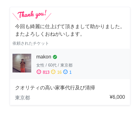
今回も綺麗に仕上げて頂きまして助かりました。
またよろしくおねがいします。
依頼されたチケット
makon
check_circle
女性
/
60代
/
東京都
sentiment_satisfied
sentiment_neutral
sentiment_dissatisfied
813
16
1
クオリティの高い家事代行及び清掃
¥6,000
東京都