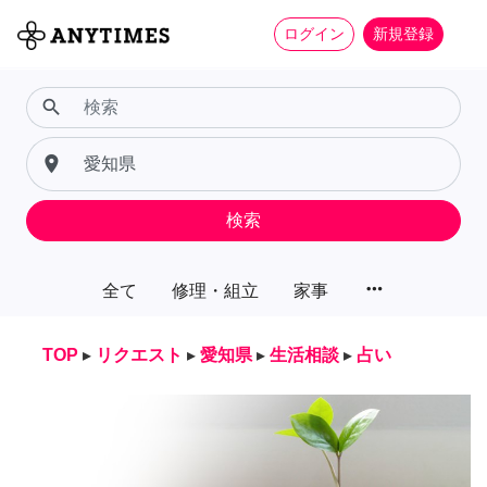
ログイン
新規登録
search
place
検索
more_horiz
全て
修理・組立
家事
TOP
▸
リクエスト
▸
愛知県
▸
生活相談
▸
占い