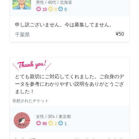
男性
/
40代
/
北海道
sentiment_satisfied
sentiment_neutral
sentiment_dissatisfied
10
0
0
申し訳ございません。今は募集してません。
¥50
千葉県
とても親切にご対応してくれました。ご自身のデ
ータを参考にわかりやすい説明をありがとうござ
ました！
依頼されたチケット
女性
/
30's
/
東京都
sentiment_satisfied
sentiment_neutral
sentiment_dissatisfied
86
2
1