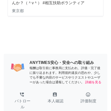
んか？（＾ν＾） #相互扶助ボランティア
東京都
ANYTIMES安心・安全への取り組み
報酬は取引前に事務局に支払われ、評価・完了後
に振り込まれます。利用規約違反の恐れや、少し
でも不審な内容のサービスやリクエストやユーザ
ーがあった場合は通報してください。
詳細を見る
perm_phone_msg
assignment_ind
tag_faces
パトロー
本人確認
評価制度
ル