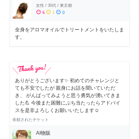
女性
/
30代
/
東京都
sentiment_satisfied
sentiment_neutral
sentiment_dissatisfied
6
1
0
全身をアロマオイルでトリートメントをいたしま
す。
ありがとうございます✨ 初めてのチャレンジと
ても不安でしたが 親身にお話を聞いていただ
き、 がんばってみようと思う勇気が湧いてきま
した💪 今後また困難にぶち当たったらアドバイ
スを是非よろしくお願いいたします☺️
依頼されたチケット
AI物販