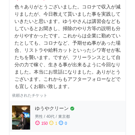
色々ありがとうございました。コロナで収入が減
りましたが、今日教えて貰いました事を実践して
いきたいと思います。ゆうやさんは講習会なども
しているとお聞きし、掃除のやり方等の説明も分
かりやすかったです。これからは企業に勤めてい
たとしても、コロナなど、予期せぬ事があった場
合、リストラや給料カットといったシワ寄せが私
たちを襲います。ですが、フリーランスとして自
分の力で稼ぐ、生きる事が出来るように今回なり
ました。本当にお世話になりました。ありがとう
ございます。これからもアフターフォローなどで
も宜しくお願い致します。
依頼されたチケット
ゆうやクリーン
check_circle
男性
/
40代
/
東京都
sentiment_satisfied
sentiment_neutral
sentiment_dissatisfied
150
1
0