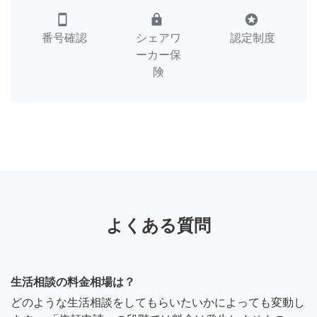
smartphone
lock
stars
番号確認
シェアワ
認定制度
ーカー保
険
よくある質問
生活相談の料金相場は？
どのような生活相談をしてもらいたいかによっても変動し