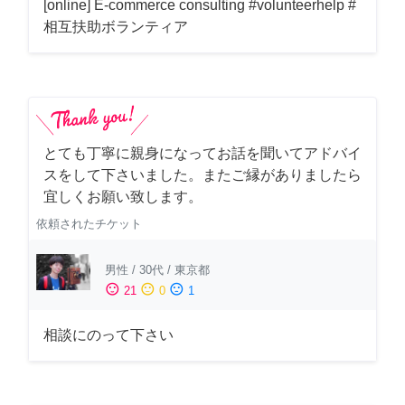
[online] E-commerce consulting #volunteerhelp #
相互扶助ボランティア
とても丁寧に親身になってお話を聞いてアドバイ
スをして下さいました。またご縁がありましたら
宜しくお願い致します。
依頼されたチケット
男性
/
30代
/
東京都
sentiment_satisfied
sentiment_neutral
sentiment_dissatisfied
21
0
1
相談にのって下さい