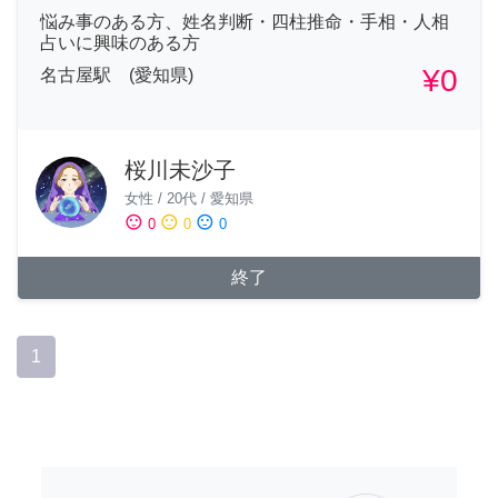
悩み事のある方、姓名判断・四柱推命・手相・人相
占いに興味のある方
¥0
名古屋駅 (愛知県)
桜川未沙子
女性
/
20代
/
愛知県
sentiment_satisfied
sentiment_neutral
sentiment_dissatisfied
0
0
0
終了
1