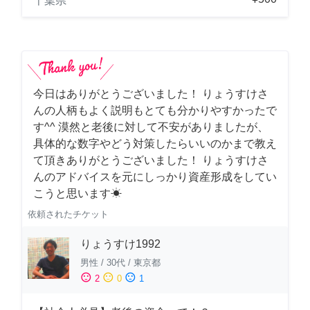
千葉県
今日はありがとうございました！ りょうすけさ
んの人柄もよく説明もとても分かりやすかったで
す^^ 漠然と老後に対して不安がありましたが、
具体的な数字やどう対策したらいいのかまで教え
て頂きありがとうございました！ りょうすけさ
んのアドバイスを元にしっかり資産形成をしてい
こうと思います☀︎
依頼されたチケット
りょうすけ1992
男性
/
30代
/
東京都
sentiment_satisfied
sentiment_neutral
sentiment_dissatisfied
2
0
1