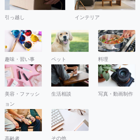
引っ越し
インテリア
趣味・習い事
ペット
料理
美容・ファッシ
生活相談
写真・動画制作
ョン
その他
高齢者