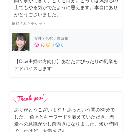
聞く事ができて、とても自分にとっては気持ちの
上でもやる気がでたように思えます。本当にあり
がとうございました。
依頼されたチケット
女性
/
40代
/
東京都
sentiment_satisfied
sentiment_neutral
sentiment_dissatisfied
76
3
0
【OL&主婦の方向け】あなたにぴったりの副業を
アドバイスします
ありがとうございます！ あっという間の30分で
した。 色々とキーワードを教えていただき、恋
愛への意識が少し前向きになりました。短い時間
でしたけど、大満足です。