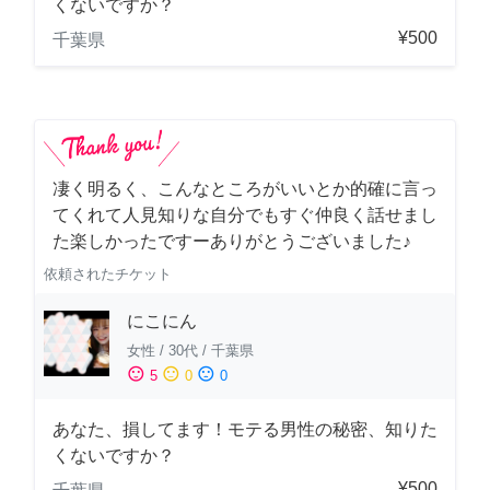
くないですか？
¥500
千葉県
凄く明るく、こんなところがいいとか的確に言っ
てくれて人見知りな自分でもすぐ仲良く話せまし
た楽しかったですーありがとうございました♪
依頼されたチケット
にこにん
女性
/
30代
/
千葉県
sentiment_satisfied
sentiment_neutral
sentiment_dissatisfied
5
0
0
あなた、損してます！モテる男性の秘密、知りた
くないですか？
¥500