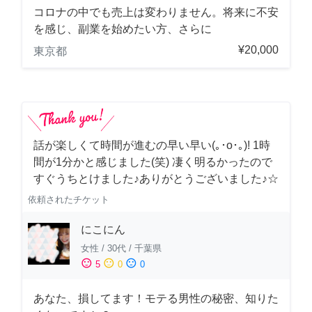
コロナの中でも売上は変わりません。将来に不安
を感じ、副業を始めたい方、さらに
¥20,000
東京都
話が楽しくて時間が進むの早い早い(｡･о･｡)! 1時
間が1分かと感じました(笑) 凄く明るかったので
すぐうちとけました♪ありがとうございました♪☆
依頼されたチケット
にこにん
女性
/
30代
/
千葉県
sentiment_satisfied
sentiment_neutral
sentiment_dissatisfied
5
0
0
あなた、損してます！モテる男性の秘密、知りた