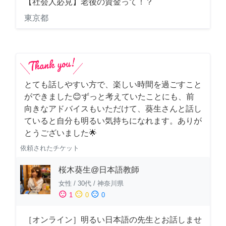
【社会人必見】老後の資金って！？
東京都
とても話しやすい方で、楽しい時間を過ごすこと
ができました😊ずっと考えていたことにも、前
向きなアドバイスもいただけて、葵生さんと話し
ていると自分も明るい気持ちになれます。ありが
とうございました🌟
依頼されたチケット
桜木葵生@日本語教師
女性
/
30代
/
神奈川県
sentiment_satisfied
sentiment_neutral
sentiment_dissatisfied
1
0
0
［オンライン］明るい日本語の先生とお話しませ