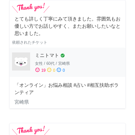
とても詳しく丁寧にみて頂きました。雰囲気もお
優しい方でお話しやすく、またお願いしたいなと
思いました。
依頼されたチケット
ミニトマト
check_circle
女性
/
60代
/
宮崎県
sentiment_satisfied
sentiment_neutral
sentiment_dissatisfied
19
0
0
「オンライン」お悩み相談 #占い #相互扶助ボラ
ンティア
宮崎県