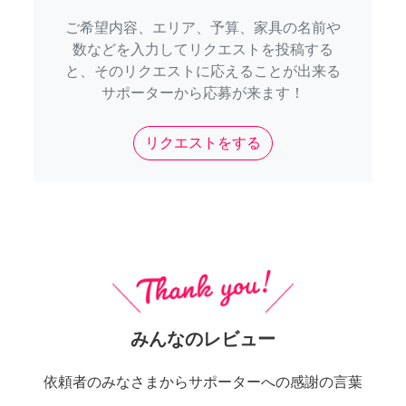
ご希望内容、エリア、予算、家具の名前や
数などを入力してリクエストを投稿する
と、そのリクエストに応えることが出来る
サポーターから応募が来ます！
リクエストをする
みんなのレビュー
依頼者のみなさまからサポーターへの感謝の言葉