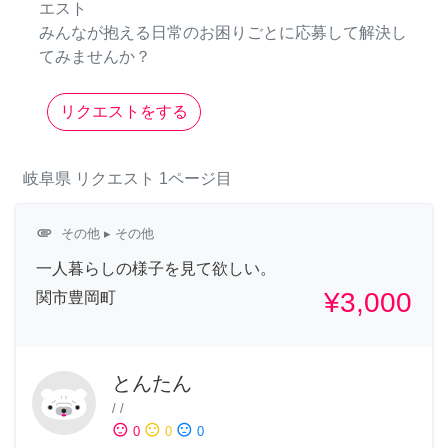
エスト
みんなが抱える日常のお困りごとに応募して解決し
てみませんか？
リクエストをする
岐阜県
リクエスト
1ページ目
attachment
その他
▸ その他
一人暮らしの様子を見て欲しい。
¥3,000
関市豊岡町
とんたん
/
/
sentiment_satisfied
sentiment_neutral
sentiment_dissatisfied
0
0
0