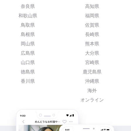
奈良県
高知県
和歌山県
福岡県
鳥取県
佐賀県
島根県
長崎県
岡山県
熊本県
広島県
大分県
山口県
宮崎県
徳島県
鹿児島県
香川県
沖縄県
海外
オンライン