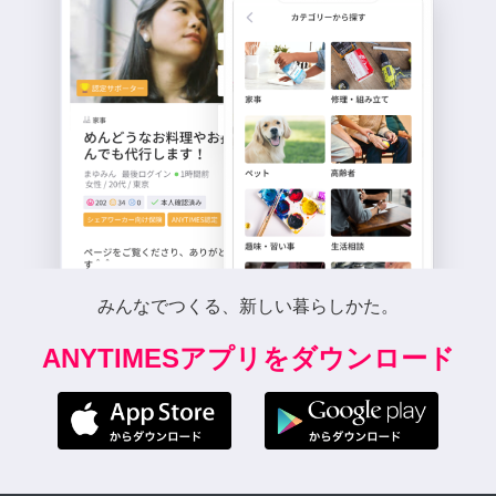
みんなでつくる、新しい暮らしかた。
ANYTIMESアプリをダウンロード