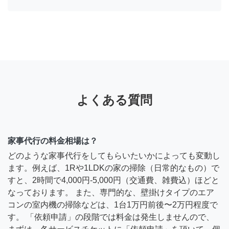
よくある質問
家事代行の料金相場は？
どのような家事代行をしてもらいたいかによっても変動し
ます。例えば、1Rや1LDKの家の掃除（日常的なもの）で
すと、2時間で4,000円-5,000円（交通費、雑費込）ほどと
なっております。 また、専門的な、壁掛けタイプのエア
コンの室内機の掃除などは、1台1万円前後〜2万円程度で
す。 「依頼申請」の段階では料金は発生しませんので、