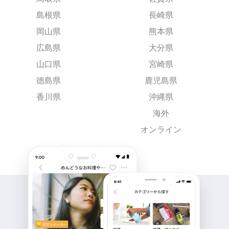
島根県
長崎県
岡山県
熊本県
広島県
大分県
山口県
宮崎県
徳島県
鹿児島県
香川県
沖縄県
海外
オンライン