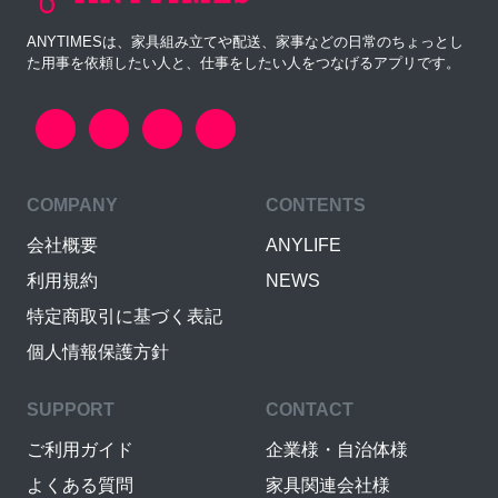
ANYTIMESは、家具組み立てや配送、家事などの日常のちょっとし
た用事を依頼したい人と、仕事をしたい人をつなげるアプリです。
COMPANY
CONTENTS
会社概要
ANYLIFE
利用規約
NEWS
特定商取引に基づく表記
個人情報保護方針
SUPPORT
CONTACT
ご利用ガイド
企業様・自治体様
よくある質問
家具関連会社様