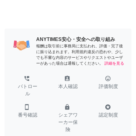
ANYTIMES安心・安全への取り組み
報酬は取引前に事務局に支払われ、評価・完了後
に振り込まれます。利用規約違反の恐れや、少し
でも不審な内容のサービスやリクエストやユーザ
ーがあった場合は通報してください。
詳細を見る
perm_phone_msg
assignment_ind
tag_faces
パトロー
本人確認
評価制度
ル
smartphone
lock
stars
番号確認
シェアワ
認定制度
ーカー保
険