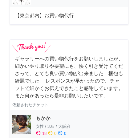
【東京都内】お買い物代行
ギャラリーへの買い物代行をお願いしましたが、
細かいやり取りや要望にも、快く引き受けてくだ
さって、とても良い買い物が出来ました！梱包も
綺麗でした。 レスポンスが早かったので、チャ
ットで細かくお伝えできたこと感謝しています。
また何かあったら是非お願いしたいです。
依頼されたチケット
もかか
女性
/
30's
/
大阪府
sentiment_satisfied
sentiment_neutral
sentiment_dissatisfied
18
0
0