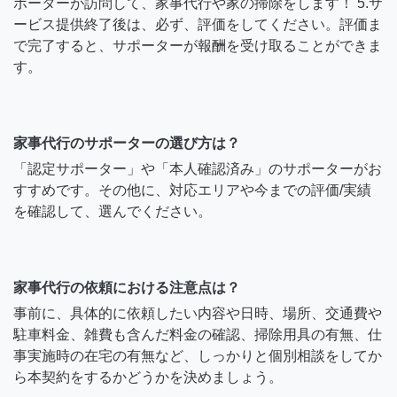
ポーターが訪問して、家事代行や家の掃除をします！ 5.サ
ービス提供終了後は、必ず、評価をしてください。評価ま
で完了すると、サポーターが報酬を受け取ることができま
す。
家事代行のサポーターの選び方は？
「認定サポーター」や「本人確認済み」のサポーターがお
すすめです。その他に、対応エリアや今までの評価/実績
を確認して、選んでください。
家事代行の依頼における注意点は？
事前に、具体的に依頼したい内容や日時、場所、交通費や
駐車料金、雑費も含んだ料金の確認、掃除用具の有無、仕
事実施時の在宅の有無など、しっかりと個別相談をしてか
ら本契約をするかどうかを決めましょう。