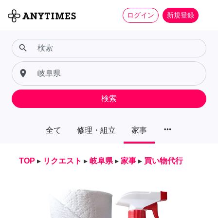
ログイン
新規登録
search
place
検索
more_horiz
全て
修理・組立
家事
TOP
▸
リクエスト
▸
岐阜県
▸
家事
▸
買い物代行