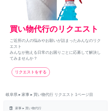
買い物代行のリクエスト
ご近所の人の悩みやお願いが詰まったみんなのリク
エスト
みんなが抱える日常のお困りごとに応募して解決し
てみませんか？
リクエストをする
岐阜県
▸ 家事
▸ 買い物代行
リクエスト
1ページ目
local_laundry_service
家事
▸ 買い物代行