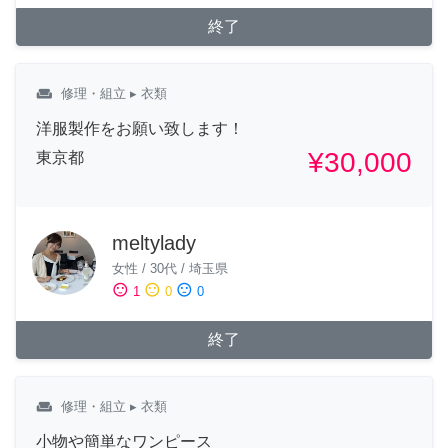
終了
weekend
修理・組立
▸ 衣類
洋服製作をお願い致します！
¥30,000
東京都
meltylady
女性
/
30代
/
埼玉県
sentiment_satisfied
sentiment_neutral
sentiment_dissatisfied
1
0
0
終了
weekend
修理・組立
▸ 衣類
小物や簡単なワンピース