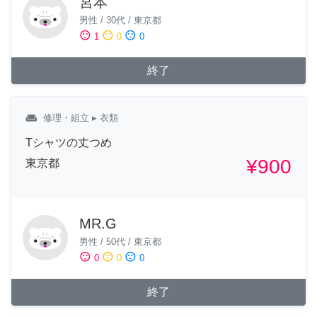
宮本
男性
/
30代
/
東京都
sentiment_satisfied
sentiment_neutral
sentiment_dissatisfied
1
0
0
終了
weekend
修理・組立
▸ 衣類
Tシャツの丈つめ
¥900
東京都
MR.G
男性
/
50代
/
東京都
sentiment_satisfied
sentiment_neutral
sentiment_dissatisfied
0
0
0
終了