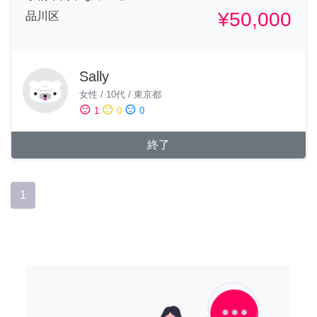
¥50,000
品川区
Sally
女性
/
10代
/
東京都
sentiment_satisfied
sentiment_neutral
sentiment_dissatisfied
1
0
0
終了
1