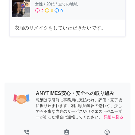
女性
/
20代
/
全ての地域
sentiment_satisfied
sentiment_neutral
sentiment_dissatisfied
2
0
0
衣服のリメイクをしていただきたいです。
ANYTIMES安心・安全への取り組み
報酬は取引前に事務局に支払われ、評価・完了後
に振り込まれます。利用規約違反の恐れや、少し
でも不審な内容のサービスやリクエストやユーザ
ーがあった場合は通報してください。
詳細を見る
perm_phone_msg
assignment_ind
tag_faces