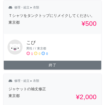
weekend
修理・組立
▸ 衣類
Ｔシャツをタンクトップにリメイクしてください。
¥500
東京都
こび
男性
/
/
東京都
sentiment_satisfied
sentiment_neutral
sentiment_dissatisfied
1
0
0
終了
weekend
修理・組立
▸ 衣類
ジャケットの袖丈修正
¥2,000
東京都