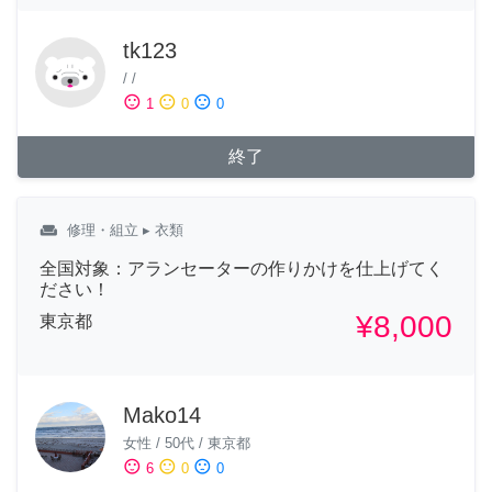
tk123
/
/
sentiment_satisfied
sentiment_neutral
sentiment_dissatisfied
1
0
0
終了
weekend
修理・組立
▸ 衣類
全国対象：アランセーターの作りかけを仕上げてく
ださい！
¥8,000
東京都
Mako14
女性
/
50代
/
東京都
sentiment_satisfied
sentiment_neutral
sentiment_dissatisfied
6
0
0