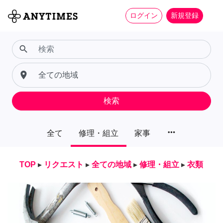
ログイン
新規登録
search
place
検索
more_horiz
全て
修理・組立
家事
TOP
▸
リクエスト
▸
全ての地域
▸
修理・組立
▸
衣類