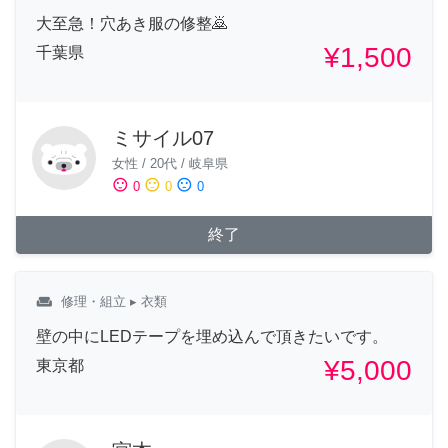
大至急！穴あき服の修整🙇
¥1,500
千葉県
ミサイル07
女性
/
20代
/
岐阜県
sentiment_satisfied
sentiment_neutral
sentiment_dissatisfied
0
0
0
終了
weekend
修理・組立
▸ 衣類
壁の中にLEDテープを埋め込んで頂きたいです。
¥5,000
東京都