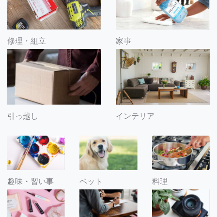
修理・組立
家事
引っ越し
インテリア
趣味・習い事
ペット
料理