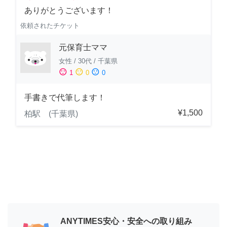
ありがとうございます！
依頼されたチケット
元保育士ママ
女性
/
30代
/
千葉県
sentiment_satisfied
sentiment_neutral
sentiment_dissatisfied
1
0
0
手書きで代筆します！
¥1,500
柏駅 (千葉県)
ANYTIMES安心・安全への取り組み