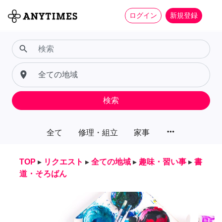
ログイン
新規登録
search
place
検索
more_horiz
全て
修理・組立
家事
TOP
▸
リクエスト
▸
全ての地域
▸
趣味・習い事
▸
書
道・そろばん