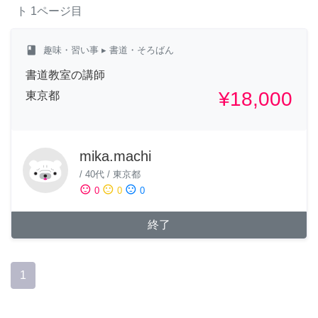
ト
1ページ目
class
趣味・習い事
▸ 書道・そろばん
書道教室の講師
¥18,000
東京都
mika.machi
/
40代
/
東京都
sentiment_satisfied
sentiment_neutral
sentiment_dissatisfied
0
0
0
終了
1