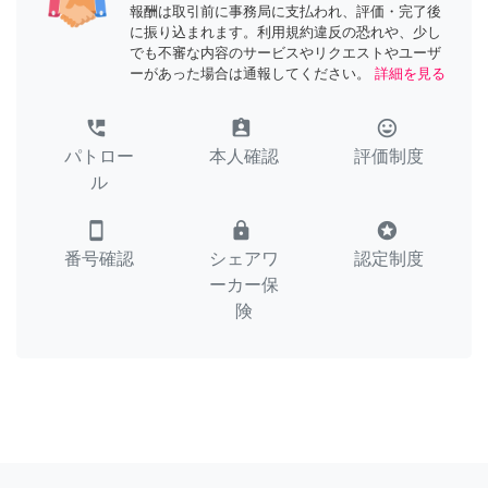
報酬は取引前に事務局に支払われ、評価・完了後
に振り込まれます。利用規約違反の恐れや、少し
でも不審な内容のサービスやリクエストやユーザ
ーがあった場合は通報してください。
詳細を見る
perm_phone_msg
assignment_ind
tag_faces
パトロー
本人確認
評価制度
ル
smartphone
lock
stars
番号確認
シェアワ
認定制度
ーカー保
険