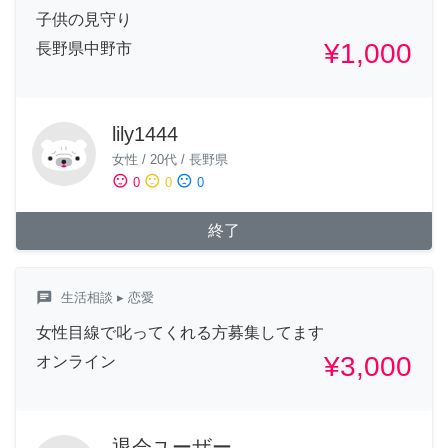
子供の見守り
¥1,000
長野県中野市
lily1444
女性
/
20代
/
長野県
sentiment_satisfied
sentiment_neutral
sentiment_dissatisfied
0
0
0
終了
chat
生活相談
▸ 恋愛
女性目線で叱ってくれる方募集してます
¥3,000
オンライン
退会ユーザー