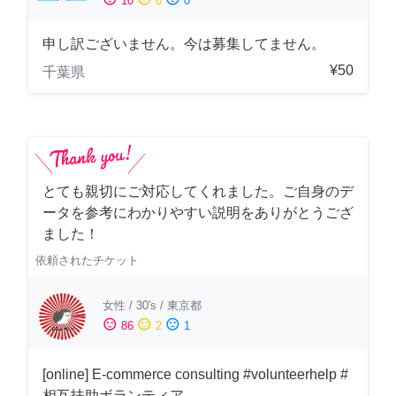
10
0
0
申し訳ございません。今は募集してません。
¥50
千葉県
とても親切にご対応してくれました。ご自身のデ
ータを参考にわかりやすい説明をありがとうござ
ました！
依頼されたチケット
女性
/
30's
/
東京都
sentiment_satisfied
sentiment_neutral
sentiment_dissatisfied
86
2
1
[online] E-commerce consulting #volunteerhelp #
相互扶助ボランティア