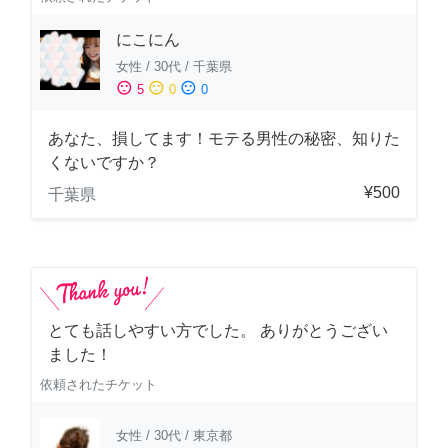
にこにん
女性
/
30代
/
千葉県
sentiment_satisfied
sentiment_neutral
sentiment_dissatisfied
5
0
0
あなた、損してます！モテる男性の秘密、知りた
くないですか？
¥500
千葉県
とても話しやすい方でした。 ありがとうござい
ました！
依頼されたチケット
女性
/
30代
/
東京都