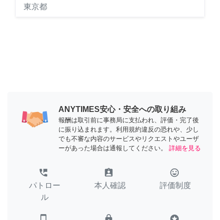
東京都
ANYTIMES安心・安全への取り組み
報酬は取引前に事務局に支払われ、評価・完了後
に振り込まれます。利用規約違反の恐れや、少し
でも不審な内容のサービスやリクエストやユーザ
ーがあった場合は通報してください。
詳細を見る
perm_phone_msg
assignment_ind
tag_faces
パトロー
本人確認
評価制度
ル
smartphone
lock
stars