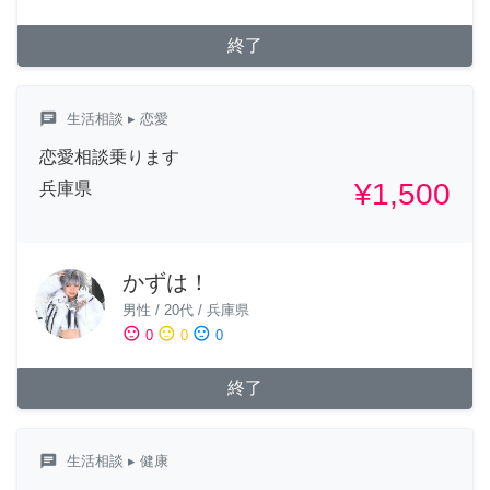
終了
chat
生活相談
▸ 恋愛
恋愛相談乗ります
¥1,500
兵庫県
かずは！
男性
/
20代
/
兵庫県
sentiment_satisfied
sentiment_neutral
sentiment_dissatisfied
0
0
0
終了
chat
生活相談
▸ 健康