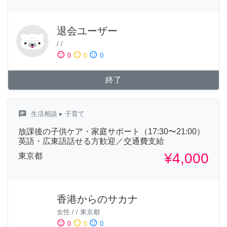
退会ユーザー
/
/
sentiment_satisfied
sentiment_neutral
sentiment_dissatisfied
0
0
0
終了
chat
生活相談
▸ 子育て
放課後の子供ケア・家庭サポート（17:30〜21:00）
英語・広東語話せる方歓迎／交通費支給
¥4,000
東京都
香港からのサカナ
女性
/
/
東京都
sentiment_satisfied
sentiment_neutral
sentiment_dissatisfied
0
0
0