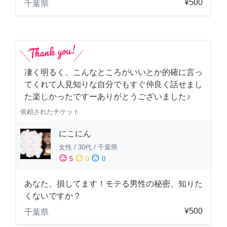
¥500
千葉県
凄く明るく、こんなところがいいとか的確に言っ
てくれて人見知りな自分でもすぐ仲良く話せまし
た楽しかったですーありがとうございました♪
依頼されたチケット
にこにん
女性
/
30代
/
千葉県
sentiment_satisfied
sentiment_neutral
sentiment_dissatisfied
5
0
0
あなた、損してます！モテる男性の秘密、知りた
くないですか？
¥500
千葉県