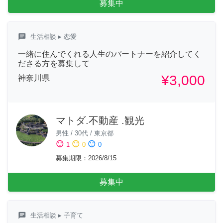
募集中
chat
生活相談
▸ 恋愛
一緒に住んでくれる人生のパートナーを紹介してく
ださる方を募集して
¥3,000
神奈川県
マトダ.不動産 .観光
男性
/
30代
/
東京都
sentiment_satisfied
sentiment_neutral
sentiment_dissatisfied
1
0
0
募集期限
：
2026/8/15
募集中
chat
生活相談
▸ 子育て