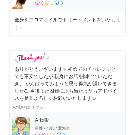
sentiment_satisfied
sentiment_neutral
sentiment_dissatisfied
6
1
0
全身をアロマオイルでトリートメントをいたしま
す。
ありがとうございます✨ 初めてのチャレンジと
ても不安でしたが 親身にお話を聞いていただ
き、 がんばってみようと思う勇気が湧いてきま
した💪 今後また困難にぶち当たったらアドバイ
スを是非よろしくお願いいたします☺️
依頼されたチケット
AI物販
男性
/
40代
/
北海道
sentiment_satisfied
sentiment_neutral
sentiment_dissatisfied