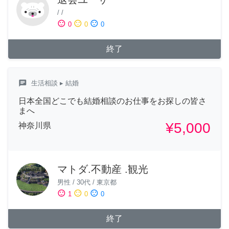
/
/
sentiment_satisfied
sentiment_neutral
sentiment_dissatisfied
0
0
0
終了
chat
生活相談
▸ 結婚
日本全国どこでも結婚相談のお仕事をお探しの皆さ
まへ
¥5,000
神奈川県
マトダ.不動産 .観光
男性
/
30代
/
東京都
sentiment_satisfied
sentiment_neutral
sentiment_dissatisfied
1
0
0
終了