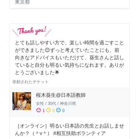
東京都
とても話しやすい方で、楽しい時間を過ごすこと
ができました😊ずっと考えていたことにも、前
向きなアドバイスもいただけて、葵生さんと話し
ていると自分も明るい気持ちになれます。ありが
とうございました🌟
依頼されたチケット
桜木葵生@日本語教師
女性
/
30代
/
神奈川県
sentiment_satisfied
sentiment_neutral
sentiment_dissatisfied
1
0
0
［オンライン］明るい日本語の先生とお話しませ
んか？（＾ν＾） #相互扶助ボランティア