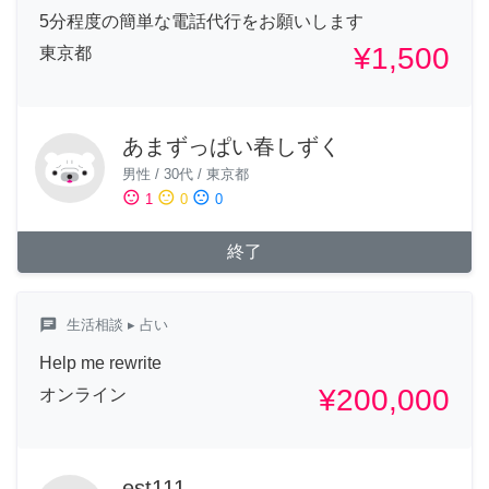
5分程度の簡単な電話代行をお願いします
¥1,500
東京都
あまずっぱい春しずく
男性
/
30代
/
東京都
sentiment_satisfied
sentiment_neutral
sentiment_dissatisfied
1
0
0
終了
chat
生活相談
▸ 占い
Help me rewrite
¥200,000
オンライン
est111