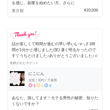
を感じ、副業を始めたい方、さらに
¥20,000
東京都
話が楽しくて時間が進むの早い早い(｡･о･｡)! 1時
間が1分かと感じました(笑) 凄く明るかったので
すぐうちとけました♪ありがとうございました♪☆
依頼されたチケット
にこにん
女性
/
30代
/
千葉県
sentiment_satisfied
sentiment_neutral
sentiment_dissatisfied
5
0
0
あなた、損してます！モテる男性の秘密、知りた
くないですか？