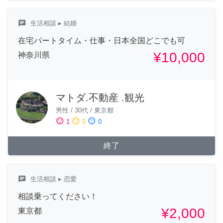
chat
生活相談
▸ 結婚
在宅パートタイム・仕事・日本全国どこでも可
¥10,000
神奈川県
マトダ.不動産 .観光
男性
/
30代
/
東京都
sentiment_satisfied
sentiment_neutral
sentiment_dissatisfied
1
0
0
終了
chat
生活相談
▸ 恋愛
相談乗ってください！
¥2,000
東京都