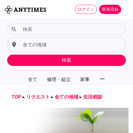
ログイン
新規登録
search
place
検索
more_horiz
全て
修理・組立
家事
TOP
▸
リクエスト
▸
全ての地域
▸
生活相談