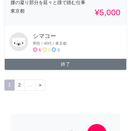
腰の凝り部分を延々と踵で踏む仕事
¥5,000
東京都
シマコー
男性
/
40代
/
東京都
sentiment_satisfied
sentiment_neutral
sentiment_dissatisfied
6
0
0
終了
1
2
...
»