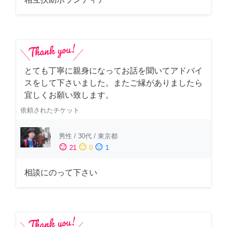
とても丁寧に親身になってお話を聞いてアドバイ
スをして下さいました。またご縁がありましたら
宜しくお願い致します。
依頼されたチケット
男性
/
30代
/
東京都
sentiment_satisfied
sentiment_neutral
sentiment_dissatisfied
21
0
1
相談にのって下さい