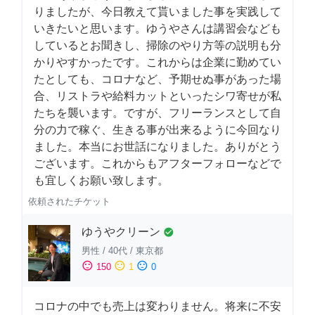
りましたが、今日教えて貰いました事を実践して
いきたいと思います。ゆうやさんは講習会なども
しているとお聞きし、掃除のやり方等の説明も分
かりやすかったです。これからは企業に勤めてい
たとしても、コロナなど、予期せぬ事があった場
合、リストラや給料カットといったシワ寄せが私
たちを襲います。ですが、フリーランスとして自
分の力で稼ぐ、生きる事が出来るように今回なり
ました。本当にお世話になりました。ありがとう
ございます。これからもアフターフォローなどで
も宜しくお願い致します。
依頼されたチケット
ゆうやクリーン
check_circle
男性
/
40代
/
東京都
sentiment_satisfied
sentiment_neutral
sentiment_dissatisfied
150
1
0
コロナの中でも売上は変わりません。将来に不安