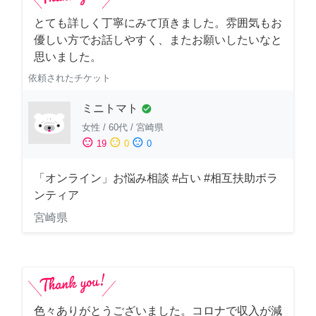
とても詳しく丁寧にみて頂きました。雰囲気もお
優しい方でお話しやすく、またお願いしたいなと
思いました。
依頼されたチケット
ミニトマト
check_circle
女性
/
60代
/
宮崎県
sentiment_satisfied
sentiment_neutral
sentiment_dissatisfied
19
0
0
「オンライン」お悩み相談 #占い #相互扶助ボラ
ンティア
宮崎県
色々ありがとうございました。コロナで収入が減