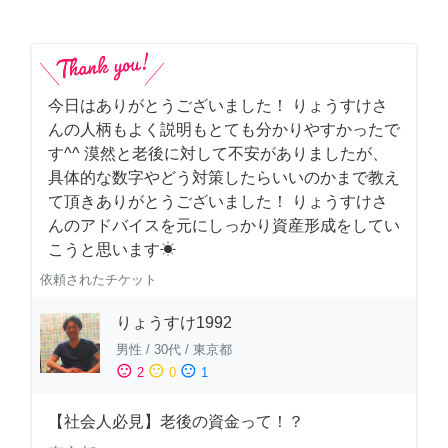
今日はありがとうございました！ りょうすけさ
んの人柄もよく説明もとても分かりやすかったで
す^^ 漠然と老後に対して不安がありましたが、
具体的な数字やどう対策したらいいのかまで教え
て頂きありがとうございました！ りょうすけさ
んのアドバイスを元にしっかり資産形成をしてい
こうと思います☀︎
依頼されたチケット
りょうすけ1992
男性
/
30代
/
東京都
sentiment_satisfied
sentiment_neutral
sentiment_dissatisfied
2
0
1
【社会人必見】老後の資金って！？