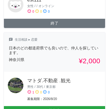
女性
/
/
オンライン
sentiment_satisfied
sentiment_neutral
sentiment_dissatisfied
0
0
0
終了
chat
生活相談
▸ 恋愛
日本のどの都道府県でも良いので、仲人を探してい
ます。
¥2,000
神奈川県
マトダ.不動産 .観光
男性
/
30代
/
東京都
sentiment_satisfied
sentiment_neutral
sentiment_dissatisfied
1
0
0
募集期限
：
2026/8/20