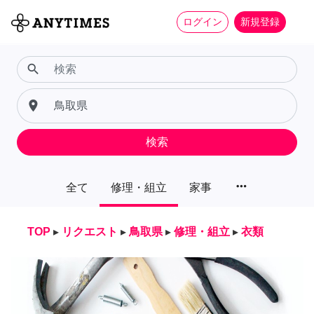
ログイン
新規登録
search
place
検索
more_horiz
全て
修理・組立
家事
TOP
▸
リクエスト
▸
鳥取県
▸
修理・組立
▸
衣類