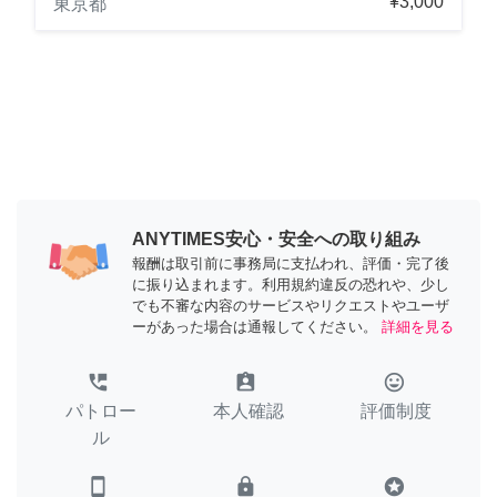
¥3,000
東京都
ANYTIMES安心・安全への取り組み
報酬は取引前に事務局に支払われ、評価・完了後
に振り込まれます。利用規約違反の恐れや、少し
でも不審な内容のサービスやリクエストやユーザ
ーがあった場合は通報してください。
詳細を見る
perm_phone_msg
assignment_ind
tag_faces
パトロー
本人確認
評価制度
ル
smartphone
lock
stars