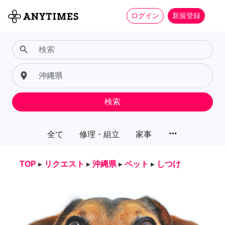
ログイン
新規登録
search
place
検索
more_horiz
全て
修理・組立
家事
TOP
▸
リクエスト
▸
沖縄県
▸
ペット
▸
しつけ