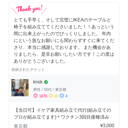
とても手早く、そして完璧にIKEAのテーブルと
椅子を組み立ててくださいました！！あっという
間に出来上がったのでびっくりしました。 年内
にという急なお願いにも関わらずすぐに来てくだ
さり、本当に感謝しております。 また機会があ
りましたら、是非お願いしたい方です！この度は
ありがとうございました。
依頼されたチケット
knsk
check_circle
男性
/
50代
/
東京都
sentiment_satisfied
sentiment_neutral
sentiment_dissatisfied
1670
49
4
【当日可】イケア家具組み立て代行(組み立ての
プロが組み立てます)＊ワクチン3回目接種済み
¥3,000
東京都