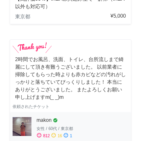
以外も対応可）
¥5,000
東京都
2時間でお風呂、洗面、トイレ、台所流しまで綺
麗にして頂き有難うございました。 以前業者に
掃除してもらった時よりも赤カビなどの汚れがし
っかりと落ちていてびっくりしました！ 本当に
ありがとうございました。 またよろしくお願い
申し上げますm(_ _)m
依頼されたチケット
makon
check_circle
女性
/
60代
/
東京都
sentiment_satisfied
sentiment_neutral
sentiment_dissatisfied
812
16
1