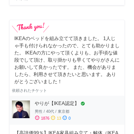
IKEAのベッドを組み立てて頂きました。 1人じ
ゃ手も付けられなかったので、とても助かりまし
た。 IKEAの方にやって頂くよりも、お手頃な値
段でして頂け、取り掛かりも早くてやりがさんに
お願いして良かったです。 また、機会がありま
したら、利用させて頂きたいと思います。 あり
がとうございました！
依頼されたチケット
やりが【IKEA認定】
check_circle
男性
/
40代
/
東京都
sentiment_satisfied
sentiment_neutral
sentiment_dissatisfied
1876
13
0
【高評価99％】IKEA家具組み立て・解体（IKEA