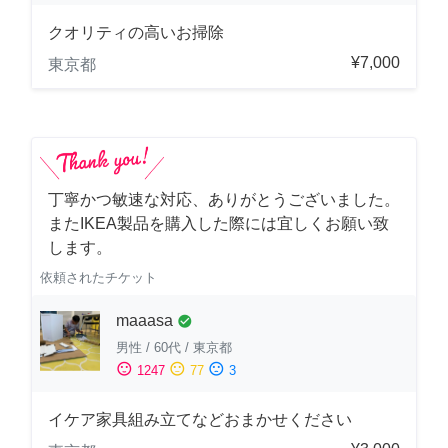
クオリティの高いお掃除
¥7,000
東京都
丁寧かつ敏速な対応、ありがとうございました。
またIKEA製品を購入した際には宜しくお願い致
します。
依頼されたチケット
maaasa
check_circle
男性
/
60代
/
東京都
sentiment_satisfied
sentiment_neutral
sentiment_dissatisfied
1247
77
3
イケア家具組み立てなどおまかせください