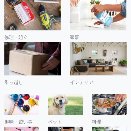
修理・組立
家事
引っ越し
インテリア
趣味・習い事
ペット
料理