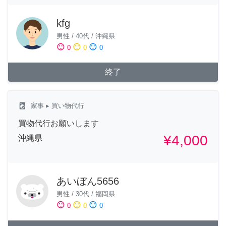
kfg
男性
/
40代
/
沖縄県
sentiment_satisfied
sentiment_neutral
sentiment_dissatisfied
0
0
0
終了
local_laundry_service
家事
▸ 買い物代行
買物代行お願いします
¥4,000
沖縄県
あいぼん5656
男性
/
30代
/
福岡県
sentiment_satisfied
sentiment_neutral
sentiment_dissatisfied
0
0
0