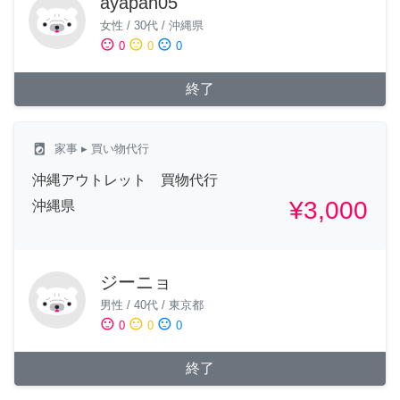
ayapan05
女性
/
30代
/
沖縄県
sentiment_satisfied
sentiment_neutral
sentiment_dissatisfied
0
0
0
終了
local_laundry_service
家事
▸ 買い物代行
沖縄アウトレット 買物代行
¥3,000
沖縄県
ジーニョ
男性
/
40代
/
東京都
sentiment_satisfied
sentiment_neutral
sentiment_dissatisfied
0
0
0
終了