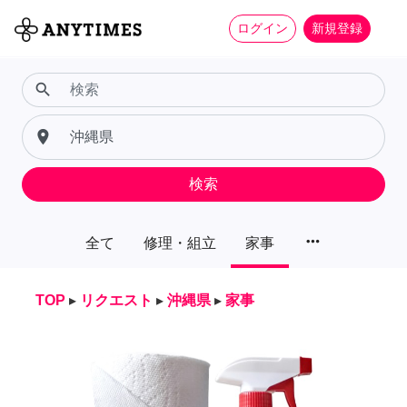
ログイン
新規登録
search
place
検索
more_horiz
全て
修理・組立
家事
TOP
▸
リクエスト
▸
沖縄県
▸
家事