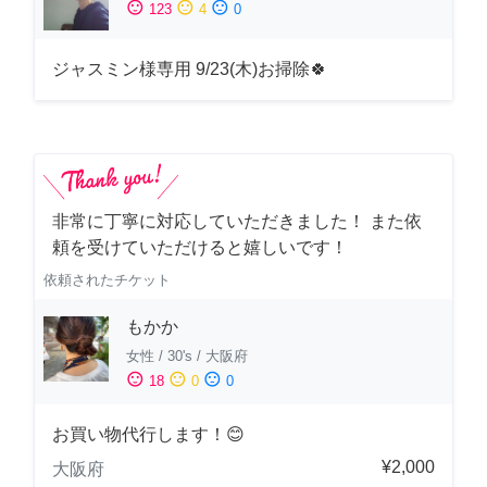
sentiment_satisfied
sentiment_neutral
sentiment_dissatisfied
123
4
0
ジャスミン様専用 9/23(木)お掃除🍀
非常に丁寧に対応していただきました！ また依
頼を受けていただけると嬉しいです！
依頼されたチケット
もかか
女性
/
30's
/
大阪府
sentiment_satisfied
sentiment_neutral
sentiment_dissatisfied
18
0
0
お買い物代行します！😊
¥2,000
大阪府