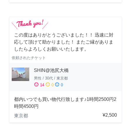
この度はありがとうございました！！ 迅速に対
応して頂けて助かりました！ またご縁がありま
したらよろしくお願いいたします。
依頼されたチケット
SHIN@池尻大橋
男性
/
30代
/
東京都
sentiment_satisfied
sentiment_neutral
sentiment_dissatisfied
14
0
0
都内いつでも買い物代行致します♪1時間2500円2
時間4500円
¥2,500
東京都