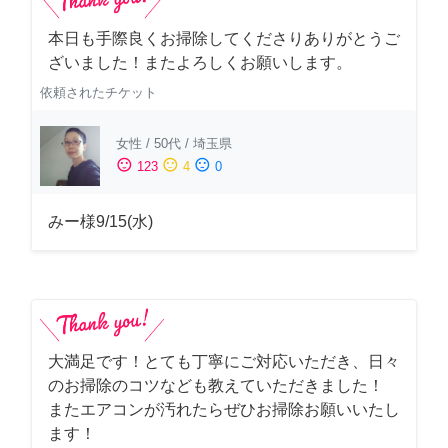
本日も手際良くお掃除してくださりありがとうご
ざいました！またよろしくお願いします。
依頼されたチケット
女性
/
50代
/
埼玉県
sentiment_satisfied
sentiment_neutral
sentiment_dissatisfied
123
4
0
みー様9/15(水)
大満足です！とても丁寧にご対応いただき、日々
のお掃除のコツなども教えていただきました！
またエアコンが汚れたらぜひお掃除お願いいたし
ます！