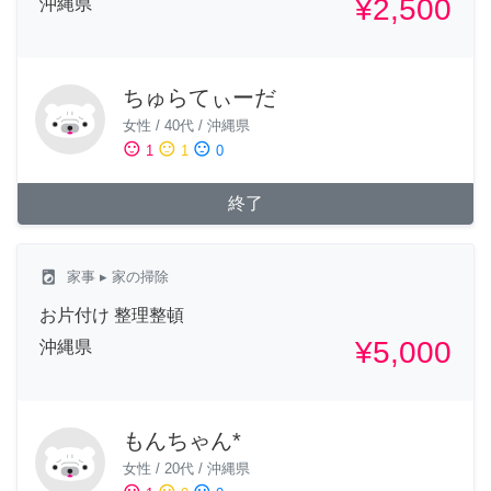
¥2,500
沖縄県
ちゅらてぃーだ
女性
/
40代
/
沖縄県
sentiment_satisfied
sentiment_neutral
sentiment_dissatisfied
1
1
0
終了
local_laundry_service
家事
▸ 家の掃除
お片付け 整理整頓
¥5,000
沖縄県
もんちゃん*
女性
/
20代
/
沖縄県