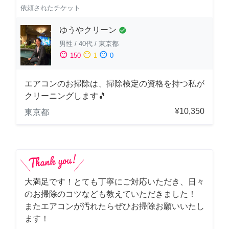
依頼されたチケット
ゆうやクリーン
check_circle
男性
/
40代
/
東京都
sentiment_satisfied
sentiment_neutral
sentiment_dissatisfied
150
1
0
エアコンのお掃除は、掃除検定の資格を持つ私が
クリーニングします🎵
¥10,350
東京都
大満足です！とても丁寧にご対応いただき、日々
のお掃除のコツなども教えていただきました！
またエアコンが汚れたらぜひお掃除お願いいたし
ます！