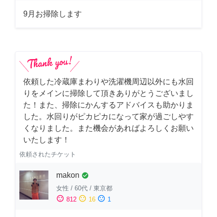
9月お掃除します
依頼した冷蔵庫まわりや洗濯機周辺以外にも水回
りをメインに掃除して頂きありがとうございまし
た！また、掃除にかんするアドバイスも助かりま
した。水回りがピカピカになって家が過ごしやす
くなりました。また機会があればよろしくお願い
いたします！
依頼されたチケット
makon
check_circle
女性
/
60代
/
東京都
sentiment_satisfied
sentiment_neutral
sentiment_dissatisfied
812
16
1