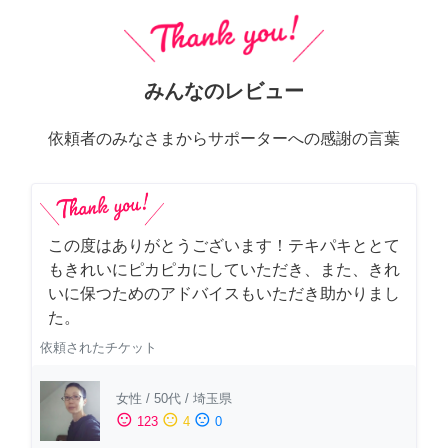
みんなのレビュー
依頼者のみなさまからサポーターへの感謝の言葉
この度はありがとうございます！テキパキととて
もきれいにピカピカにしていただき、また、きれ
いに保つためのアドバイスもいただき助かりまし
た。
依頼されたチケット
女性
/
50代
/
埼玉県
sentiment_satisfied
sentiment_neutral
sentiment_dissatisfied
123
4
0