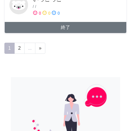
/
/
sentiment_satisfied
sentiment_neutral
sentiment_dissatisfied
0
0
0
終了
1
2
...
»