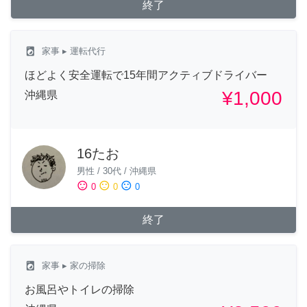
終了
local_laundry_service
家事
▸ 運転代行
ほどよく安全運転で15年間アクティブドライバー
¥1,000
沖縄県
16たお
男性
/
30代
/
沖縄県
sentiment_satisfied
sentiment_neutral
sentiment_dissatisfied
0
0
0
終了
local_laundry_service
家事
▸ 家の掃除
お風呂やトイレの掃除