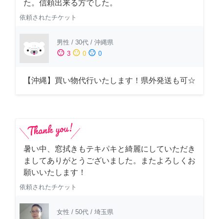
た。信頼出来る方でした。
依頼されたチケット
男性
/
30代
/
沖縄県
sentiment_satisfied
sentiment_neutral
sentiment_dissatisfied
3
0
0
【沖縄】買い物代行いたします！県外発送も可☆
暑い中、窓拭きもテキパキと綺麗にしていただき
ましてありがとうございました。またよろしくお
願いいたします！
依頼されたチケット
女性
/
50代
/
埼玉県