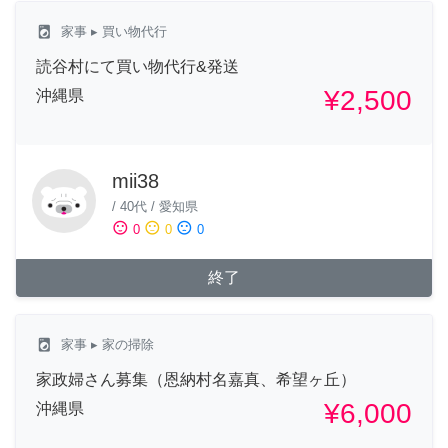
local_laundry_service
家事
▸ 買い物代行
読谷村にて買い物代行&発送
¥2,500
沖縄県
mii38
/
40代
/
愛知県
sentiment_satisfied
sentiment_neutral
sentiment_dissatisfied
0
0
0
終了
local_laundry_service
家事
▸ 家の掃除
家政婦さん募集（恩納村名嘉真、希望ヶ丘）
¥6,000
沖縄県