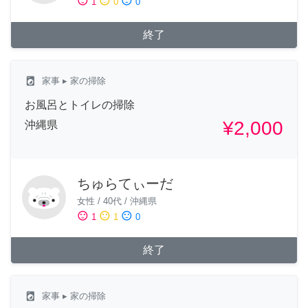
sentiment_satisfied
sentiment_neutral
sentiment_dissatisfied
1
0
0
終了
local_laundry_service
家事
▸ 家の掃除
お風呂とトイレの掃除
¥2,000
沖縄県
ちゅらてぃーだ
女性
/
40代
/
沖縄県
sentiment_satisfied
sentiment_neutral
sentiment_dissatisfied
1
1
0
終了
local_laundry_service
家事
▸ 家の掃除