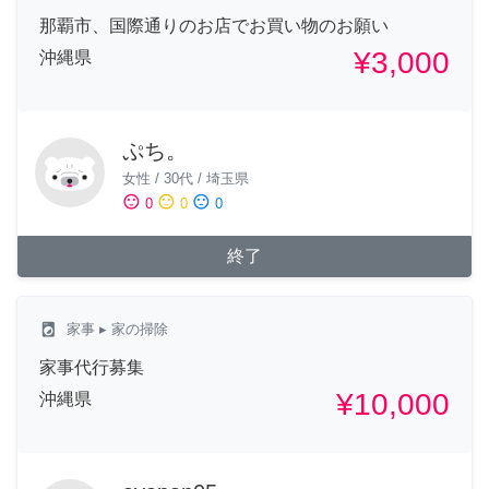
那覇市、国際通りのお店でお買い物のお願い
¥3,000
沖縄県
ぷち。
女性
/
30代
/
埼玉県
sentiment_satisfied
sentiment_neutral
sentiment_dissatisfied
0
0
0
終了
local_laundry_service
家事
▸ 家の掃除
家事代行募集
¥10,000
沖縄県