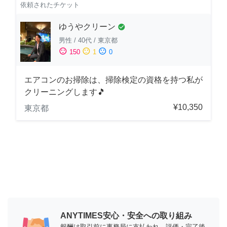
依頼されたチケット
ゆうやクリーン
check_circle
男性
/
40代
/
東京都
sentiment_satisfied
sentiment_neutral
sentiment_dissatisfied
150
1
0
エアコンのお掃除は、掃除検定の資格を持つ私が
クリーニングします🎵
¥10,350
東京都
ANYTIMES安心・安全への取り組み
報酬は取引前に事務局に支払われ、評価・完了後