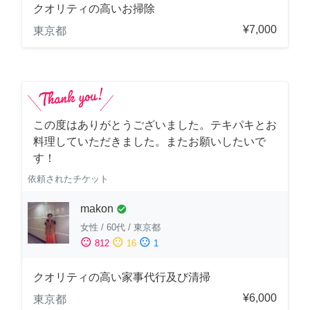
クオリティの高いお掃除
¥7,000
東京都
この度はありがとうございました。テキパキとお
料理していただきました。またお願いしたいで
す！
依頼されたチケット
makon
check_circle
女性
/
60代
/
東京都
sentiment_satisfied
sentiment_neutral
sentiment_dissatisfied
812
16
1
クオリティの高い家事代行及び清掃
¥6,000
東京都