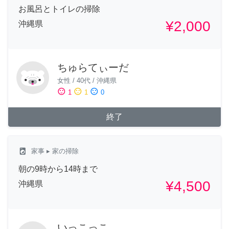
お風呂とトイレの掃除
¥2,000
沖縄県
ちゅらてぃーだ
女性
/
40代
/
沖縄県
sentiment_satisfied
sentiment_neutral
sentiment_dissatisfied
1
1
0
終了
local_laundry_service
家事
▸ 家の掃除
朝の9時から14時まで
¥4,500
沖縄県
いっこっこ