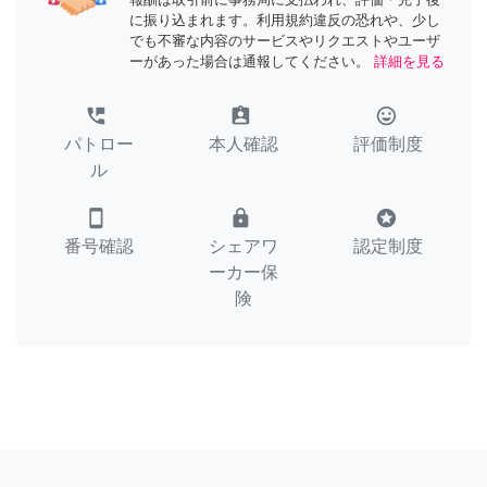
に振り込まれます。利用規約違反の恐れや、少し
でも不審な内容のサービスやリクエストやユーザ
ーがあった場合は通報してください。
詳細を見る
perm_phone_msg
assignment_ind
tag_faces
パトロー
本人確認
評価制度
ル
smartphone
lock
stars
番号確認
シェアワ
認定制度
ーカー保
険