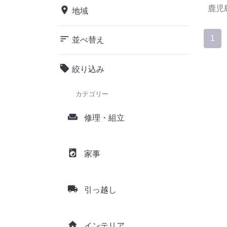
鹿児
place
地域
sort
1
並べ替え
local_offer
絞り込み
カテゴリー
weekend
修理・組立
local_laundry_service
家事
local_shipping
引っ越し
home
インテリア