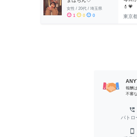
まほちん♡
💄💗
女性
/
20代
/
埼玉県
sentiment_satisfied
sentiment_neutral
sentiment_dissatisfied
1
0
0
東京
AN
報酬
不審
perm_phone_msg
パトロ
smartphone