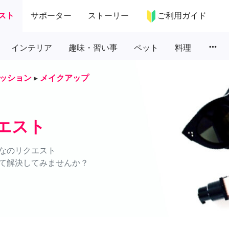
スト
サポーター
ストーリー
ご利用ガイド
more_horiz
インテリア
趣味・習い事
ペット
料理
ッション
▸
メイクアップ
エスト
なのリクエスト
て解決してみませんか？