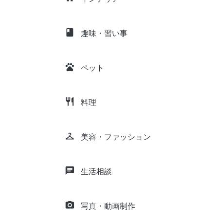
class
趣味・習い事
pets
ペット
restaurant
料理
checkroom
美容・ファッション
chat
生活相談
camera_alt
写真・動画制作