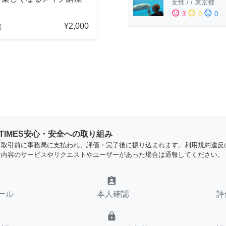
女性
/
/
東京都
sentiment_satisfied
sentiment_neutral
sentiment_dissatisfied
3
0
0
¥2,000
都
YTIMES安心・安全への取り組み
は取引前に事務局に支払われ、評価・完了後に振り込まれます。利用規約違反
な内容のサービスやリクエストやユーザーがあった場合は通報してください。
assignment_ind
ール
本人確認
評
lock