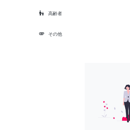
escalator_warning
高齢者
attachment
その他