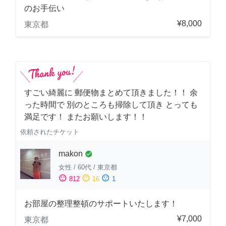
のお手伝い
¥8,000
東京都
すごい綺麗に 郵便物まとめて頂きました！！ 余
った時間で 別のところも掃除して頂き とっても
満足です！ またお願いします！！
依頼されたチケット
makon
check_circle
女性
/
60代
/
東京都
sentiment_satisfied
sentiment_neutral
sentiment_dissatisfied
812
16
1
お部屋の整理整頓のサポートいたします！
¥7,000
東京都