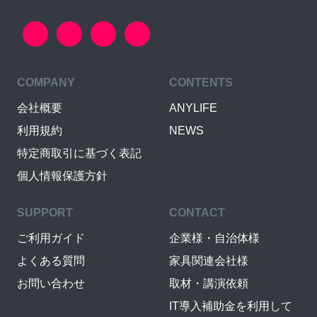
COMPANY
CONTENTS
会社概要
ANYLIFE
利用規約
NEWS
特定商取引に基づく表記
個人情報保護方針
SUPPORT
CONTACT
ご利用ガイド
企業様・自治体様
よくある質問
家具関連会社様
お問い合わせ
取材・講演依頼
IT導入補助金を利用して