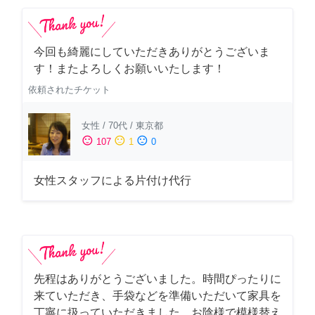
今回も綺麗にしていただきありがとうございま
す！またよろしくお願いいたします！
依頼されたチケット
女性
/
70代
/
東京都
sentiment_satisfied
sentiment_neutral
sentiment_dissatisfied
107
1
0
女性スタッフによる片付け代行
先程はありがとうございました。時間ぴったりに
来ていただき、手袋などを準備いただいて家具を
丁寧に扱っていただきました。お陰様で模様替え