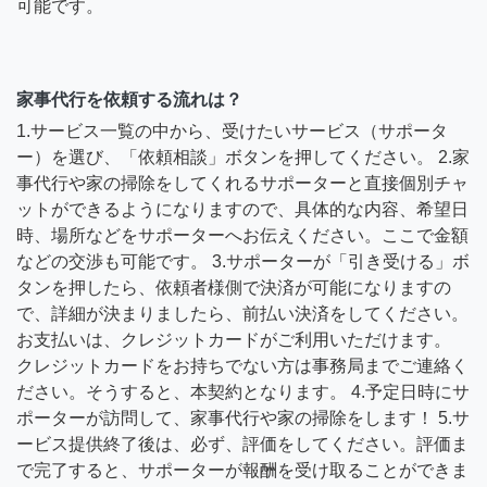
可能です。
家事代行を依頼する流れは？
1.サービス一覧の中から、受けたいサービス（サポータ
ー）を選び、「依頼相談」ボタンを押してください。 2.家
事代行や家の掃除をしてくれるサポーターと直接個別チャ
ットができるようになりますので、具体的な内容、希望日
時、場所などをサポーターへお伝えください。ここで金額
などの交渉も可能です。 3.サポーターが「引き受ける」ボ
タンを押したら、依頼者様側で決済が可能になりますの
で、詳細が決まりましたら、前払い決済をしてください。
お支払いは、クレジットカードがご利用いただけます。
クレジットカードをお持ちでない方は事務局までご連絡く
ださい。そうすると、本契約となります。 4.予定日時にサ
ポーターが訪問して、家事代行や家の掃除をします！ 5.サ
ービス提供終了後は、必ず、評価をしてください。評価ま
で完了すると、サポーターが報酬を受け取ることができま