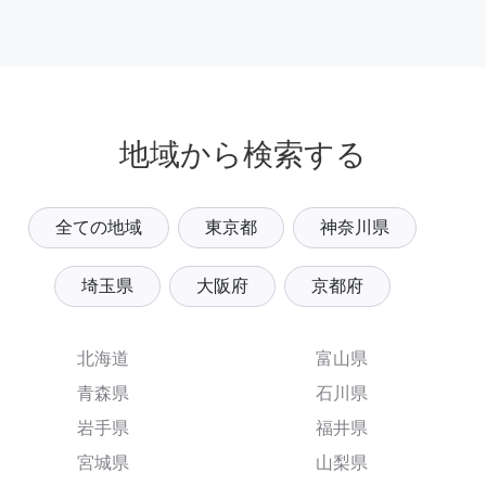
地域から検索する
全ての地域
東京都
神奈川県
埼玉県
大阪府
京都府
北海道
富山県
青森県
石川県
岩手県
福井県
宮城県
山梨県