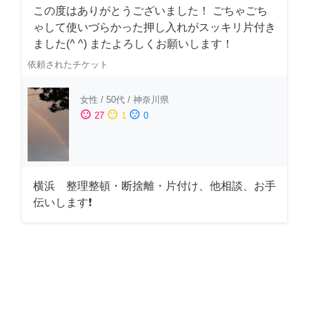
この度はありがとうございました！ ごちゃごち
ゃして使いづらかった押し入れがスッキリ片付き
ました(^ ^) またよろしくお願いします！
依頼されたチケット
女性
/
50代
/
神奈川県
sentiment_satisfied
sentiment_neutral
sentiment_dissatisfied
27
1
0
横浜 整理整頓・断捨離・片付け、他相談、お手
伝いします❗