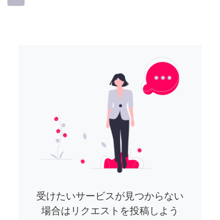
受けたいサービスが見つからない
場合はリクエストを投稿しよう