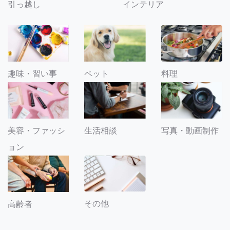
引っ越し
インテリア
趣味・習い事
ペット
料理
美容・ファッシ
生活相談
写真・動画制作
ョン
その他
高齢者