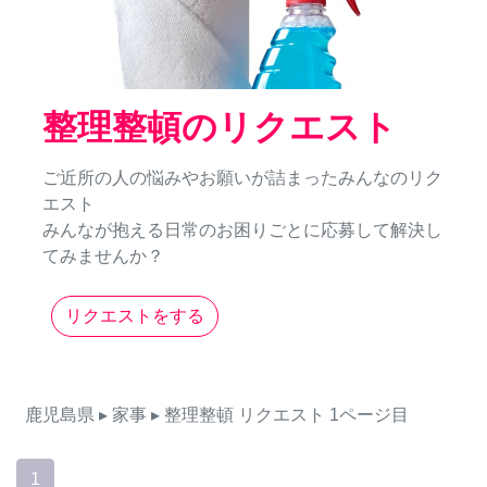
整理整頓のリクエスト
ご近所の人の悩みやお願いが詰まったみんなのリク
エスト
みんなが抱える日常のお困りごとに応募して解決し
てみませんか？
リクエストをする
鹿児島県
▸ 家事
▸ 整理整頓
リクエスト
1ページ目
1