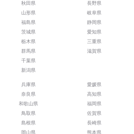
秋田県
長野県
山形県
岐阜県
福島県
静岡県
茨城県
愛知県
栃木県
三重県
群馬県
滋賀県
千葉県
新潟県
兵庫県
愛媛県
奈良県
高知県
和歌山県
福岡県
鳥取県
佐賀県
島根県
長崎県
岡山県
熊本県