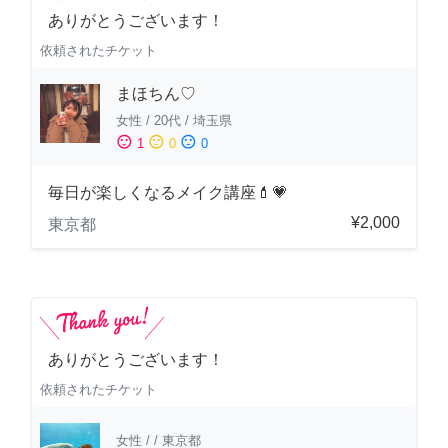
ありがとうございます！
依頼されたチケット
まほちん♡
女性
/
20代
/
埼玉県
sentiment_satisfied
sentiment_neutral
sentiment_dissatisfied
1
0
0
毎日が楽しくなるメイク講座💄💗
¥2,000
東京都
ありがとうございます！
依頼されたチケット
女性
/
/
東京都