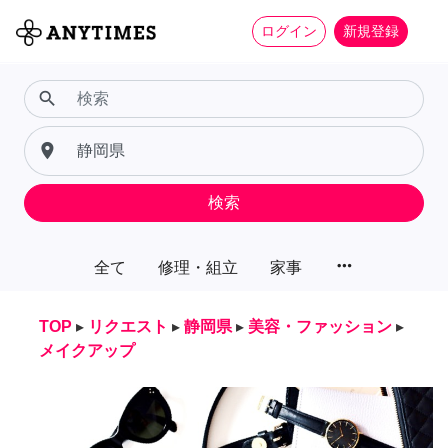
ログイン
新規登録
search
place
検索
more_horiz
全て
修理・組立
家事
TOP
▸
リクエスト
▸
静岡県
▸
美容・ファッション
▸
メイクアップ