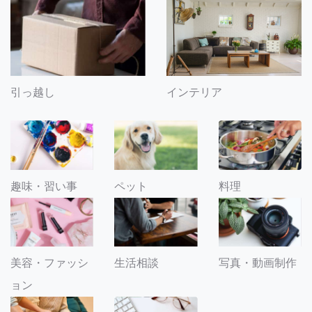
引っ越し
インテリア
趣味・習い事
ペット
料理
美容・ファッシ
生活相談
写真・動画制作
ョン