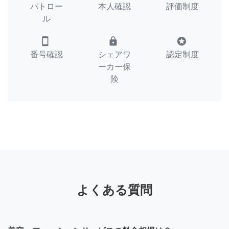
パトロー
本人確認
評価制度
ル
smartphone
lock
stars
番号確認
シェアワ
認定制度
ーカー保
険
よくある質問