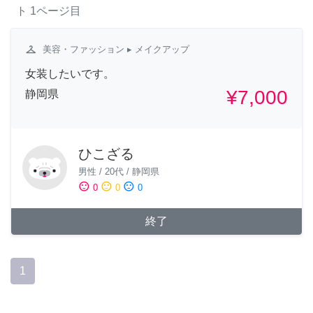
ト
1ページ目
checkroom
美容・ファッション
▸ メイクアップ
女装したいです。
¥7,000
静岡県
ひこざる
男性
/
20代
/
静岡県
sentiment_satisfied
sentiment_neutral
sentiment_dissatisfied
0
0
0
終了
1