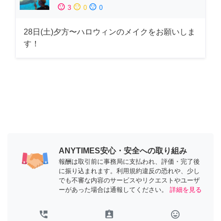
sentiment_satisfied
sentiment_neutral
sentiment_dissatisfied
3
0
0
28日(土)夕方〜ハロウィンのメイクをお願いしま
す！
ANYTIMES安心・安全への取り組み
報酬は取引前に事務局に支払われ、評価・完了後
に振り込まれます。利用規約違反の恐れや、少し
でも不審な内容のサービスやリクエストやユーザ
ーがあった場合は通報してください。
詳細を見る
perm_phone_msg
assignment_ind
tag_faces