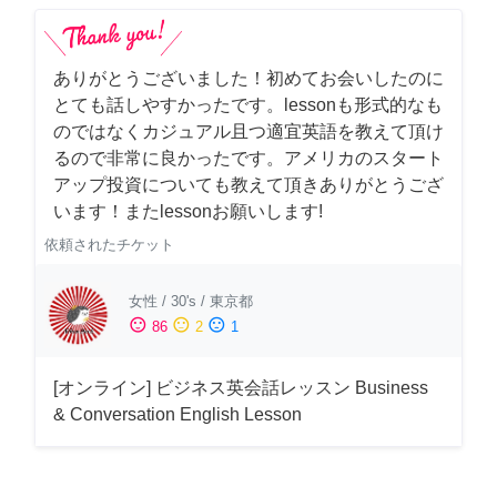
ありがとうございました！初めてお会いしたのに
とても話しやすかったです。lessonも形式的なも
のではなくカジュアル且つ適宜英語を教えて頂け
るので非常に良かったです。アメリカのスタート
アップ投資についても教えて頂きありがとうござ
います！またlessonお願いします!
依頼されたチケット
女性
/
30's
/
東京都
sentiment_satisfied
sentiment_neutral
sentiment_dissatisfied
86
2
1
[オンライン] ビジネス英会話レッスン Business
& Conversation English Lesson