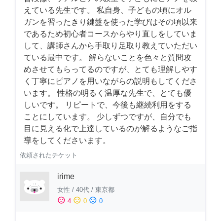
えている先生です。 私自身、子どもの頃にオル
ガンを習ったきり鍵盤を使った学びはその頃以来
であるため初心者コースからやり直しをしていま
して、講師さんから手取り足取り教えていただい
ている最中です。 解らないことを色々と質問攻
めさせてもらってるのですが、とても理解しやす
く丁寧にピアノを用いながらの説明もしてくださ
います。 性格の明るく温厚な先生で、とても優
しいです。 リピートで、今後も継続利用をする
ことにしています。 少しずつですが、自分でも
目に見える化で上達しているのが解るようなご指
導をしてくださいます。
依頼されたチケット
irime
女性
/
40代
/
東京都
sentiment_satisfied
sentiment_neutral
sentiment_dissatisfied
4
0
0