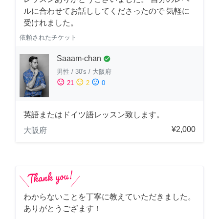
ルに合わせてお話ししてくださったので 気軽に
受けれました。
依頼されたチケット
Saaam-chan
check_circle
男性
/
30's
/
大阪府
sentiment_satisfied
sentiment_neutral
sentiment_dissatisfied
21
2
0
英語またはドイツ語レッスン致します。
¥2,000
大阪府
わからないことを丁寧に教えていただきました。
ありがとうござます！