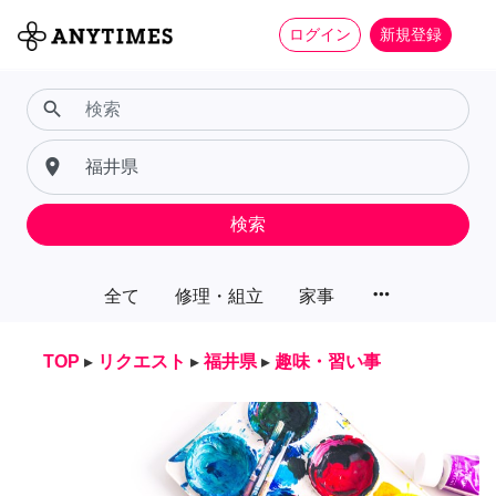
ログイン
新規登録
search
place
検索
more_horiz
全て
修理・組立
家事
TOP
▸
リクエスト
▸
福井県
▸
趣味・習い事