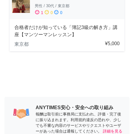
男性
/
30代
/
東京都
sentiment_satisfied
sentiment_neutral
sentiment_dissatisfied
1
0
0
合格者だけが知っている「簿記3級の解き方」講
座【マンツーマンレッスン】
¥5,000
東京都
ANYTIMES安心・安全への取り組み
報酬は取引前に事務局に支払われ、評価・完了後
に振り込まれます。利用規約違反の恐れや、少し
でも不審な内容のサービスやリクエストやユーザ
ーがあった場合は通報してください。
詳細を見る