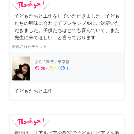
子どもたちと工作をしていただきました。子ども
たちの興味に合わせてフレキシブルにご対応いた
だきました。子供たちはとても喜んでいて、また
先生に来てほしい！と言っております
依頼されたチケット
女性
/
30代
/
東京都
sentiment_satisfied
sentiment_neutral
sentiment_dissatisfied
297
17
1
子どもたちと工作
普段は、リアルピアの教室で子どもにピアノを教