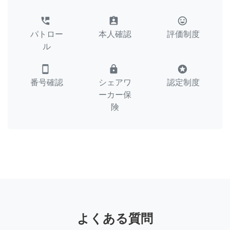
perm_phone_msg
assignment_ind
tag_faces
パトロー
本人確認
評価制度
ル
smartphone
lock
stars
番号確認
シェアワ
認定制度
ーカー保
険
よくある質問