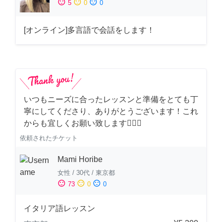
sentiment_satisfied
sentiment_neutral
sentiment_dissatisfied
5
0
0
[オンライン]多言語で会話をします！
いつもニーズに合ったレッスンと準備をとても丁
寧にしてくださり、ありがとうございます！これ
からも宜しくお願い致します🙇‍♀️✨
依頼されたチケット
Mami Horibe
女性
/
30代
/
東京都
sentiment_satisfied
sentiment_neutral
sentiment_dissatisfied
73
0
0
イタリア語レッスン