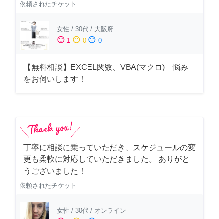
依頼されたチケット
女性
/
30代
/
大阪府
sentiment_satisfied
sentiment_neutral
sentiment_dissatisfied
1
0
0
【無料相談】EXCEL関数、VBA(マクロ) 悩み
をお伺いします！
丁寧に相談に乗っていただき、スケジュールの変
更も柔軟に対応していただきました。 ありがと
うございました！
依頼されたチケット
女性
/
30代
/
オンライン