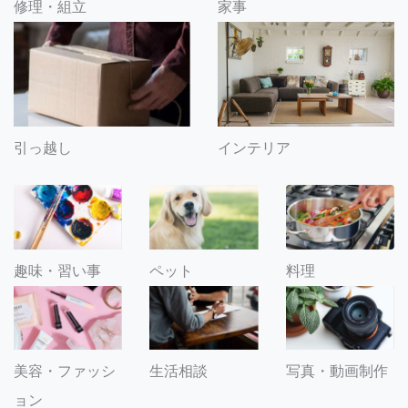
修理・組立
家事
引っ越し
インテリア
趣味・習い事
ペット
料理
美容・ファッシ
生活相談
写真・動画制作
ョン