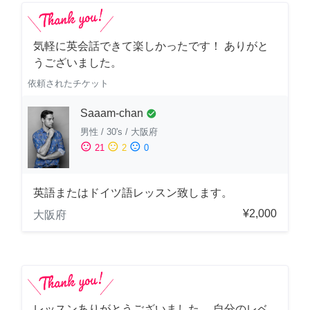
気軽に英会話できて楽しかったです！ ありがと
うございました。
依頼されたチケット
Saaam-chan
check_circle
男性
/
30's
/
大阪府
sentiment_satisfied
sentiment_neutral
sentiment_dissatisfied
21
2
0
英語またはドイツ語レッスン致します。
¥2,000
大阪府
レッスンありがとうございました。 自分のレベ