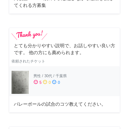
てくれる方募集
とても分かりやすい説明で、お話しやすい良い方
です。 他の方にも薦められます。
依頼されたチケット
男性
/
30代
/
千葉県
sentiment_satisfied
sentiment_neutral
sentiment_dissatisfied
5
0
0
バレーボールの試合のコツ教えてください。