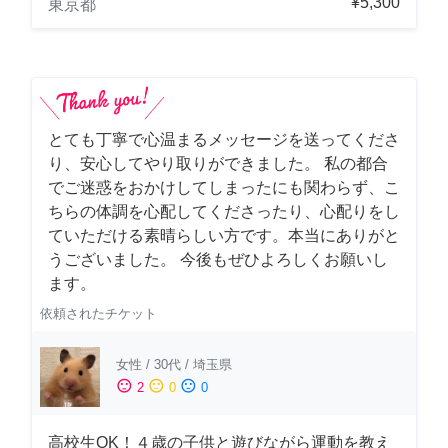
¥5,300
東京都
とても丁寧で心温まるメッセージを送ってくださ
り、安心してやり取りができました。 私の都合
でご迷惑をおかけしてしまったにも関わらず、こ
ちらの体調を心配してくださったり、心配りをし
ていただける素晴らしい方です。本当にありがと
うございました。 今後もぜひよろしくお願いし
ます。
依頼されたチケット
女性
/
30代
/
埼玉県
sentiment_satisfied
sentiment_neutral
sentiment_dissatisfied
2
0
0
高校生OK！４歳の子供と遊びながら運動を教え