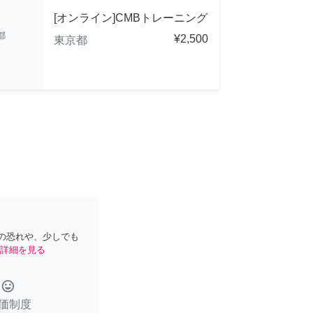
[オンライン]CMBトレーニング
都
¥2,500
東京都
の恐れや、少しでも
詳細を見る
tag_faces
価制度