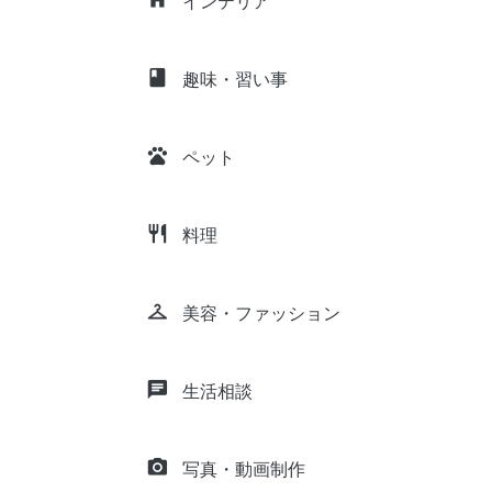
インテリア
class
趣味・習い事
pets
ペット
restaurant
料理
checkroom
美容・ファッション
chat
生活相談
camera_alt
写真・動画制作