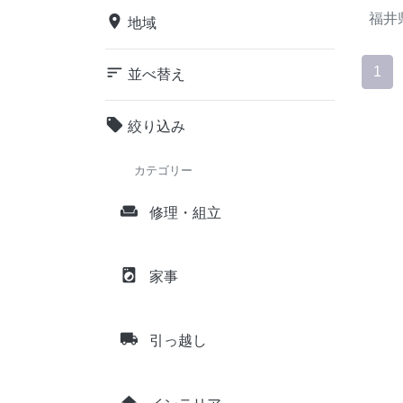
福井
place
地域
sort
1
並べ替え
local_offer
絞り込み
カテゴリー
weekend
修理・組立
local_laundry_service
家事
local_shipping
引っ越し
home