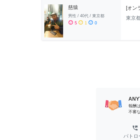
慈猿
[オン
男性
/
40代
/
東京都
東京
sentiment_satisfied
sentiment_neutral
sentiment_dissatisfied
5
1
0
AN
報酬
不審
perm_phone_msg
パトロ