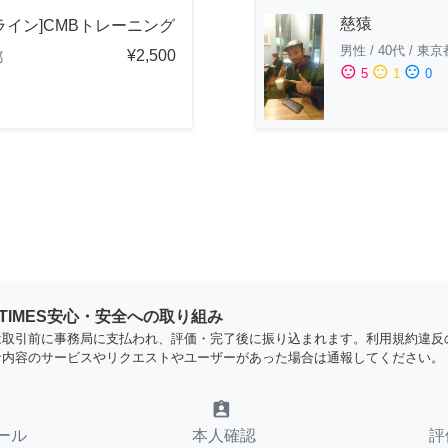
慈猿
ライン]CMBトレーニング
男性
/
40代
/
東京
¥2,500
都
sentiment_satisfied
sentiment_neutral
sentiment_dissatisfied
5
1
0
YTIMES安心・安全への取り組み
は取引前に事務局に支払われ、評価・完了後に振り込まれます。利用規約違反
な内容のサービスやリクエストやユーザーがあった場合は通報してください。
assignment_ind
ール
本人確認
評