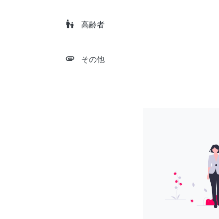
escalator_warning
高齢者
attachment
その他