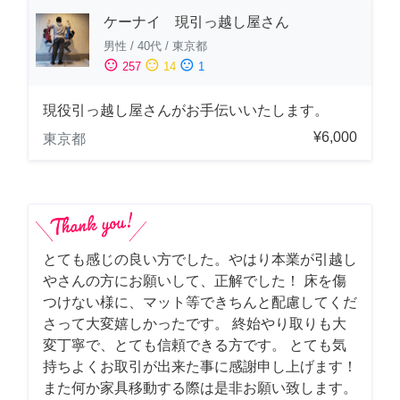
ケーナイ 現引っ越し屋さん
男性
/
40代
/
東京都
sentiment_satisfied
sentiment_neutral
sentiment_dissatisfied
257
14
1
現役引っ越し屋さんがお手伝いいたします。
¥6,000
東京都
とても感じの良い方でした。やはり本業が引越し
やさんの方にお願いして、正解でした！ 床を傷
つけない様に、マット等できちんと配慮してくだ
さって大変嬉しかったです。 終始やり取りも大
変丁寧で、とても信頼できる方です。 とても気
持ちよくお取引が出来た事に感謝申し上げます！
また何か家具移動する際は是非お願い致します。