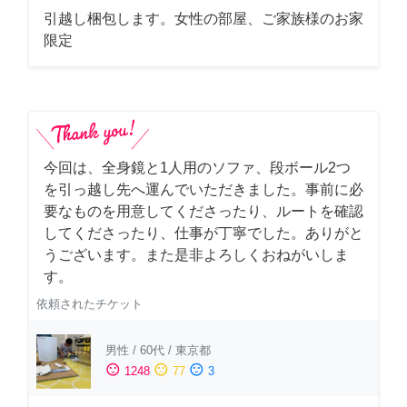
引越し梱包します。女性の部屋、ご家族様のお家
限定
今回は、全身鏡と1人用のソファ、段ボール2つ
を引っ越し先へ運んでいただきました。事前に必
要なものを用意してくださったり、ルートを確認
してくださったり、仕事が丁寧でした。ありがと
うございます。また是非よろしくおねがいしま
す。
依頼されたチケット
男性
/
60代
/
東京都
sentiment_satisfied
sentiment_neutral
sentiment_dissatisfied
1248
77
3