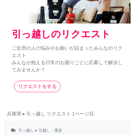
引っ越しのリクエスト
ご近所の人の悩みやお願いが詰まったみんなのリク
エスト
みんなが抱える日常のお困りごとに応募して解決し
てみませんか？
リクエストをする
兵庫県
▸ 引っ越し
リクエスト
1ページ目
local_shipping
引っ越し
▸ 引越し・運送