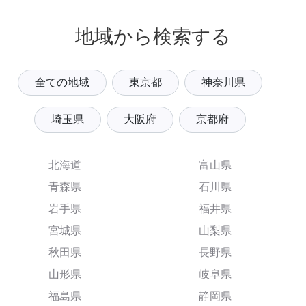
地域から検索する
全ての地域
東京都
神奈川県
埼玉県
大阪府
京都府
北海道
富山県
青森県
石川県
岩手県
福井県
宮城県
山梨県
秋田県
長野県
山形県
岐阜県
福島県
静岡県