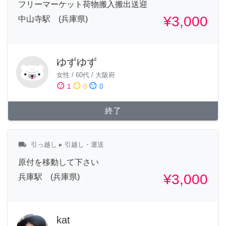
フリーマーケット荷物搬入搬出送迎
¥3,000
中山寺駅 (兵庫県)
ゆずゆず
女性
/
60代
/
大阪府
sentiment_satisfied
sentiment_neutral
sentiment_dissatisfied
1
0
0
終了
local_shipping
引っ越し
▸ 引越し・運送
原付を移動して下さい
¥3,000
兵庫駅 (兵庫県)
kat