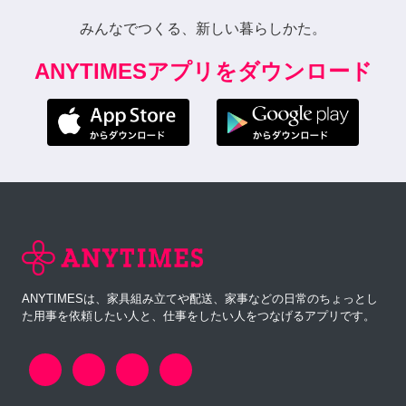
みんなでつくる、新しい暮らしかた。
ANYTIMESアプリをダウンロード
ANYTIMESは、家具組み立てや配送、家事などの日常のちょっとし
た用事を依頼したい人と、仕事をしたい人をつなげるアプリです。