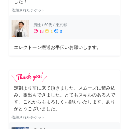
した！
依頼されたチケット
男性
/
60代
/
東京都
sentiment_satisfied
sentiment_neutral
sentiment_dissatisfied
18
1
0
エレクトーン搬送お手伝いお願いします。
定刻より前に来て頂きました。スムーズに積み込
み、搬出もできました。とてもスキルのある人で
す。これからもよろしくお願いいたします。あり
がとうございました。
依頼されたチケット