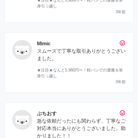
★注目★なんと5,980円〜！軽バンでの運搬＆単
身引っ越し
3年前
tag_faces
Mimic
スムーズで丁寧な取引ありがとうござい
ました。
★注目★なんと5,980円〜！軽バンでの運搬＆単
身引っ越し
3年前
tag_faces
ぶちおす
急な依頼だったにも関わらず、丁寧なご
対応本当にありがとうございました。助
かりました！！