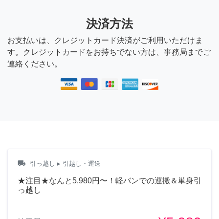
決済方法
お支払いは、クレジットカード決済がご利用いただけま
す。クレジットカードをお持ちでない方は、事務局までご
連絡ください。
local_shipping
引っ越し
▸ 引越し・運送
★注目★なんと5,980円〜！軽バンでの運搬＆単身引
っ越し