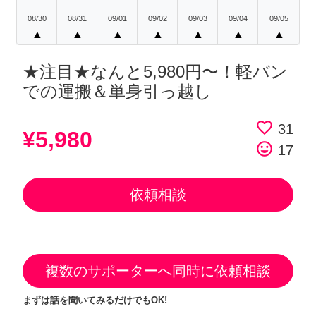
08/30
08/31
09/01
09/02
09/03
09/04
09/05
▲
▲
▲
▲
▲
▲
▲
★注目★なんと5,980円〜！軽バン
での運搬＆単身引っ越し
favorite_border
31
¥5,980
tag_faces
17
依頼相談
複数のサポーターへ同時に依頼相談
まずは話を聞いてみるだけでもOK!