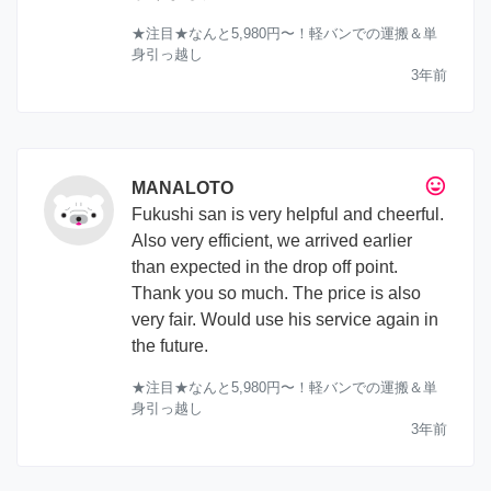
★注目★なんと5,980円〜！軽バンでの運搬＆単
身引っ越し
3年前
tag_faces
MANALOTO
Fukushi san is very helpful and cheerful.
Also very efficient, we arrived earlier
than expected in the drop off point.
Thank you so much. The price is also
very fair. Would use his service again in
the future.
★注目★なんと5,980円〜！軽バンでの運搬＆単
身引っ越し
3年前