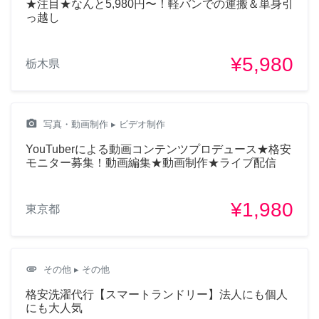
★注目★なんと5,980円〜！軽バンでの運搬＆単身引
っ越し
¥5,980
栃木県
camera_alt
写真・動画制作
▸ ビデオ制作
YouTuberによる動画コンテンツプロデュース★格安
モニター募集！動画編集★動画制作★ライブ配信
¥1,980
東京都
attachment
その他
▸ その他
格安洗濯代行【スマートランドリー】法人にも個人
にも大人気