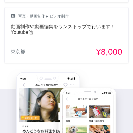
camera_alt
写真・動画制作
▸ ビデオ制作
動画制作や動画編集をワンストップで行います！
Youtube他
¥8,000
東京都