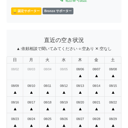
電話番号認証
認定サポーター
Bronze サポーター
直近の空き状況
▲:
依頼相談で聞いてみてください
○:
空あり
✕:
空なし
日
月
火
水
木
金
土
08/02
08/03
08/04
08/05
08/06
08/07
08/08
▲
▲
▲
08/09
08/10
08/11
08/12
08/13
08/14
08/15
▲
▲
▲
▲
▲
▲
▲
08/16
08/17
08/18
08/19
08/20
08/21
08/22
▲
▲
▲
▲
▲
▲
▲
08/23
08/24
08/25
08/26
08/27
08/28
08/29
▲
▲
▲
▲
▲
▲
▲