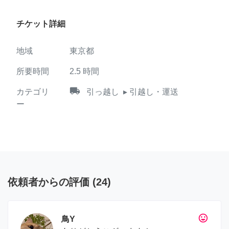
チケット詳細
地域
東京都
所要時間
2.5
時間
local_shipping
カテゴリ
引っ越し
▸ 引越し・運送
ー
依頼者からの評価
(
24
)
tag_faces
鳥Y