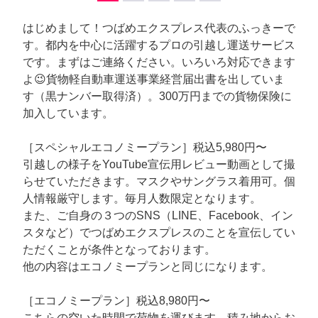
はじめまして！つばめエクスプレス代表のふっきーで
す。都内を中心に活躍するプロの引越し運送サービス
です。まずはご連絡ください。いろいろ対応できます
よ😉貨物軽自動車運送事業経営届出書を出していま
す（黒ナンバー取得済）。300万円までの貨物保険に
加入しています。
［スペシャルエコノミープラン］税込5,980円〜
引越しの様子をYouTube宣伝用レビュー動画として撮
らせていただきます。マスクやサングラス着用可。個
人情報厳守します。毎月人数限定となります。
また、ご自身の３つのSNS（LINE、Facebook、イン
スタなど）でつばめエクスプレスのことを宣伝してい
ただくことが条件となっております。
他の内容はエコノミープランと同じになります。
［エコノミープラン］税込8,980円〜
こちらの空いた時間で荷物を運びます。積み地からお