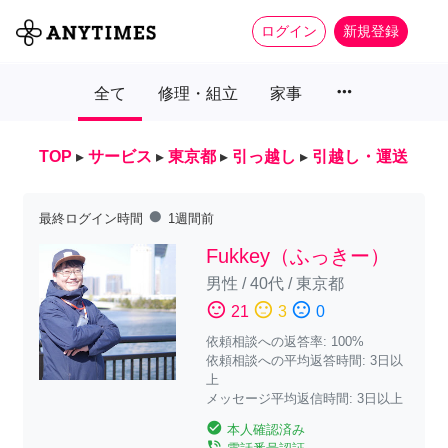
ログイン
新規登録
more_horiz
全て
修理・組立
家事
TOP
▸
サービス
▸
東京都
▸
引っ越し
▸
引越し・運送
fiber_manual_record
最終ログイン時間
1週間前
Fukkey（ふっきー）
男性
/
40代
/
東京都
sentiment_satisfied
sentiment_neutral
sentiment_dissatisfied
21
3
0
依頼相談への返答率: 100%
依頼相談への平均返答時間: 3日以
上
メッセージ平均返信時間: 3日以上
check_circle
本人確認済み
phone_in_talk