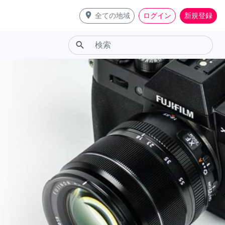
place
全ての地域
ログイン
新規登録
search