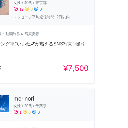
女性
/
40代
/
東京都
sentiment_satisfied
sentiment_neutral
sentiment_dissatisfied
12
0
0
メッセージ平均返信時間: 2日以内
真・動画制作
▸ 写真撮影
ング率⤴️いいね💕が増えるSNS写真✨撮り
️
¥7,500
都
morinori
女性
/
20代
/
千葉県
sentiment_satisfied
sentiment_neutral
sentiment_dissatisfied
1
0
0