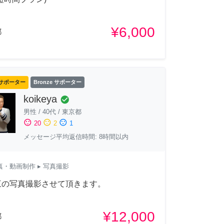
¥6,000
都
サポーター
Bronze サポーター
koikeya
check_circle
男性
/
40代
/
東京都
sentiment_satisfied
sentiment_neutral
sentiment_dissatisfied
20
2
1
メッセージ平均返信時間: 8時間以内
真・動画制作
▸ 写真撮影
三の写真撮影させて頂きます。
¥12,000
都