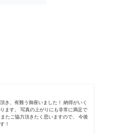
頂き、有難う御座いました！ 納得がいく
ります。 写真の上がりにも非常に満足で
れば、またご協力頂きたく思いますので、 今後
す！