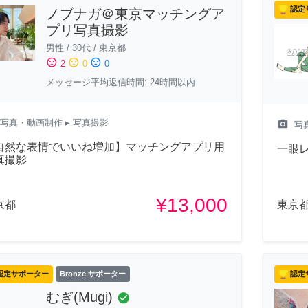
認定
ノブナガ＠東京マッチングア
プリ写真撮影
男性
/
30代
/
東京都
sentiment_satisfied
sentiment_neutral
sentiment_dissatisfied
2
0
0
メッセージ平均返信時間: 24時間以内
写真・動画制作
▸ 写真撮影
camera_alt
写
自然な表情でいいね増加】マッチングアプリ用
一眼レ
真撮影
¥13,000
京都
東京
認定サポーター
Bronze サポーター
認定
むぎ(Mugi)
check_circle