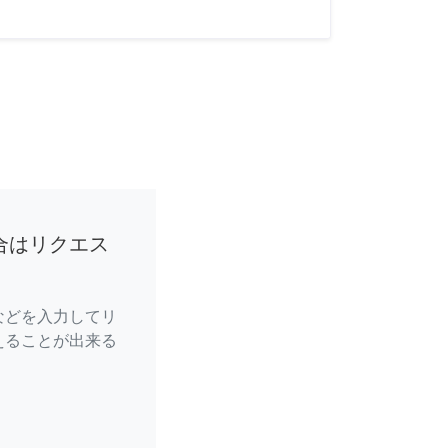
合はリクエス
などを入力してリ
えることが出来る