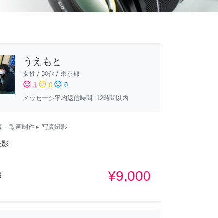
うえもと
女性
/
30代
/
東京都
sentiment_satisfied
sentiment_neutral
sentiment_dissatisfied
1
0
0
メッセージ平均返信時間: 12時間以内
真・動画制作
▸ 写真撮影
撮影
¥9,000
都