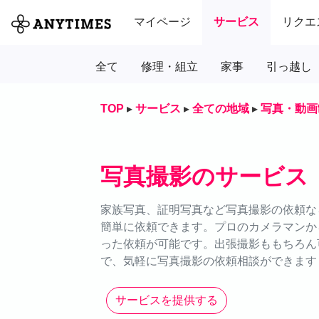
マイページ
サービス
リクエ
全て
修理・組立
家事
引っ越し
TOP
▸
サービス
▸
全ての地域
▸
写真・動画
写真撮影のサービス
家族写真、証明写真など写真撮影の依頼なら
簡単に依頼できます。プロのカメラマンか
った依頼が可能です。出張撮影ももちろん可
で、気軽に写真撮影の依頼相談ができます
サービスを提供する