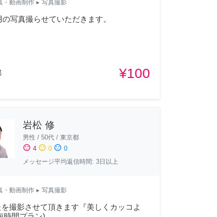
真・動画制作
▸ 写真撮影
S用の写真撮らせていただきます。
¥100
都
岩松 修
男性
/
50代
/
東京都
sentiment_satisfied
sentiment_neutral
sentiment_dissatisfied
4
0
0
メッセージ平均返信時間: 3日以上
真・動画制作
▸ 写真撮影
たを撮影させて頂きます『美しくカッコよ
短時間プラン)