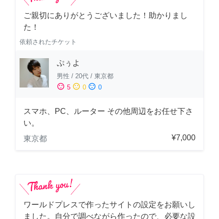
ご親切にありがとうございました！助かりまし
た！
依頼されたチケット
ぷぅよ
男性
/
20代
/
東京都
sentiment_satisfied
sentiment_neutral
sentiment_dissatisfied
5
0
0
スマホ、PC、ルーター その他周辺をお任せ下さ
い。
¥7,000
東京都
ワールドプレスで作ったサイトの設定をお願いし
ました。自分で調べながら作ったので、必要な設