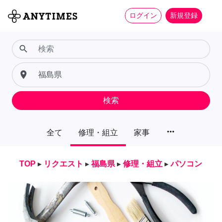
ログイン
新規登録
search
place
検索
more_horiz
全て
修理・組立
家事
TOP
▸
リクエスト
▸
福島県
▸
修理・組立
▸
パソコン