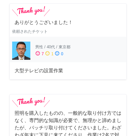
ありがとうございました！
依頼されたチケット
男性
/
40代
/
東京都
sentiment_satisfied
sentiment_neutral
sentiment_dissatisfied
7
1
0
大型テレビの設置作業
照明を購入したものの、一般的な取り付け方では
なく、専門的な知識が必要で、無理かと諦めまし
たが、バッチリ取り付けてくださいました。わざ
わざ年末に下見に来てくださり、作業は2名で対