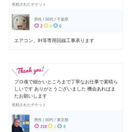
依頼されたチケット
男性
/
50代
/
千葉県
sentiment_satisfied
sentiment_neutral
sentiment_dissatisfied
2
0
0
エアコン、IH等専用回線工事承ります
プロ魂で細かいところまで丁寧なお仕事で素晴ら
しいです ありがとうございました 機会あればま
たお願いします
依頼されたチケット
男性
/
60代
/
東京都
sentiment_satisfied
sentiment_neutral
sentiment_dissatisfied
219
1
3