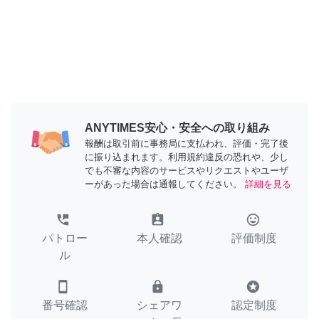
ANYTIMES安心・安全への取り組み
報酬は取引前に事務局に支払われ、評価・完了後
に振り込まれます。利用規約違反の恐れや、少し
でも不審な内容のサービスやリクエストやユーザ
ーがあった場合は通報してください。
詳細を見る
perm_phone_msg
assignment_ind
tag_faces
パトロー
本人確認
評価制度
ル
smartphone
lock
stars
番号確認
シェアワ
認定制度