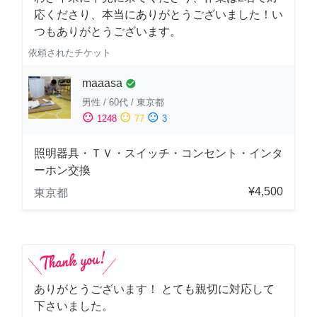
応くださり、本当にありがとうございました！い
つもありがとうございます。
依頼されたチケット
maaasa
check_circle
男性
/
60代
/
東京都
sentiment_satisfied
sentiment_neutral
sentiment_dissatisfied
1248
77
3
照明器具・ＴＶ・スイッチ・コンセント・インタ
ーホン交換
¥4,500
東京都
ありがとうございます！ とても親切に対応して
下さいました。