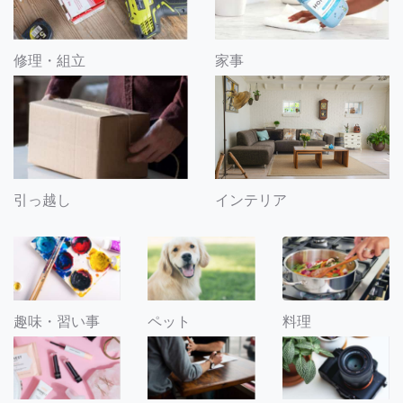
修理・組立
家事
引っ越し
インテリア
趣味・習い事
ペット
料理