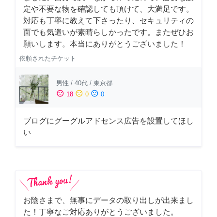
定や不要な物を確認しても頂けて、大満足です。
対応も丁寧に教えて下さったり、セキュリティの
面でも気遣いが素晴らしかったです。またぜひお
願いします。本当にありがとうございました！
依頼されたチケット
男性
/
40代
/
東京都
sentiment_satisfied
sentiment_neutral
sentiment_dissatisfied
18
0
0
ブログにグーグルアドセンス広告を設置してほし
い
お陰さまで、無事にデータの取り出しが出来まし
た！丁寧なご対応ありがとうございました。