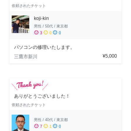
依頼されたチケット
koji-kin
男性
/
50代
/
東京都
sentiment_satisfied
sentiment_neutral
sentiment_dissatisfied
3
0
0
パソコンの修理いたします。
¥5,000
三鷹市新川
ありがとうございました！
依頼されたチケット
男性
/
40代
/
東京都
sentiment_satisfied
sentiment_neutral
sentiment_dissatisfied
7
1
0