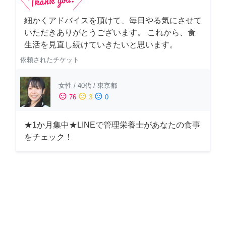
細かくアドバイスを頂けて、毎日やる気にさせて
いただきありがとうございます。 これから、食
生活を見直し続けていきたいと思います。
依頼されたチケット
女性
/
40代
/
東京都
sentiment_satisfied
sentiment_neutral
sentiment_dissatisfied
76
3
0
★1か月集中★LINEで管理栄養士があなたの食事
をチェック！