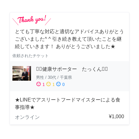
とても丁寧な対応と適切なアドバイスありがとう
ございました^ ^ 引き続き教えて頂いたことを継
続していきます！ ありがとうございました★
依頼されたチケット
🏋️‍♂️健康サポーター たっくん🏋️‍♂️
男性
/
30代
/
千葉県
sentiment_satisfied
sentiment_neutral
sentiment_dissatisfied
1
1
0
★LINEでアスリートフードマイスターによる食
事指導★
¥1,000
オンライン