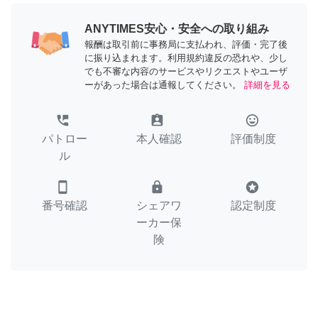
ANYTIMES安心・安全への取り組み
報酬は取引前に事務局に支払われ、評価・完了後
に振り込まれます。利用規約違反の恐れや、少し
でも不審な内容のサービスやリクエストやユーザ
ーがあった場合は通報してください。
詳細を見る
perm_phone_msg
assignment_ind
tag_faces
パトロー
本人確認
評価制度
ル
smartphone
lock
stars
番号確認
シェアワ
認定制度
ーカー保
険