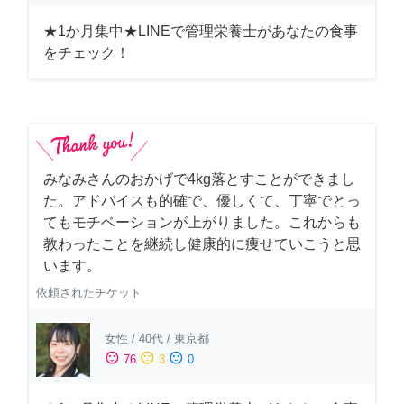
★1か月集中★LINEで管理栄養士があなたの食事
をチェック！
みなみさんのおかげで4kg落とすことができまし
た。アドバイスも的確で、優しくて、丁寧でとっ
てもモチベーションが上がりました。これからも
教わったことを継続し健康的に痩せていこうと思
います。
依頼されたチケット
女性
/
40代
/
東京都
sentiment_satisfied
sentiment_neutral
sentiment_dissatisfied
76
3
0