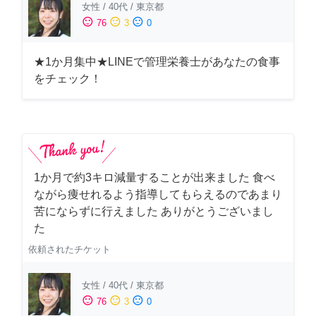
女性
/
40代
/
東京都
sentiment_satisfied
sentiment_neutral
sentiment_dissatisfied
76
3
0
★1か月集中★LINEで管理栄養士があなたの食事
をチェック！
1か月で約3キロ減量することが出来ました 食べ
ながら痩せれるよう指導してもらえるのであまり
苦にならずに行えました ありがとうございまし
た
依頼されたチケット
女性
/
40代
/
東京都
sentiment_satisfied
sentiment_neutral
sentiment_dissatisfied
76
3
0