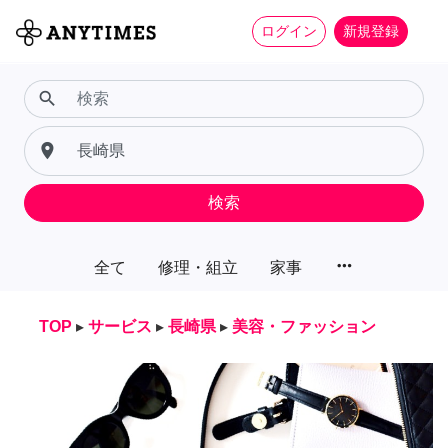
ログイン
新規登録
search
place
検索
more_horiz
全て
修理・組立
家事
TOP
▸
サービス
▸
長崎県
▸
美容・ファッション