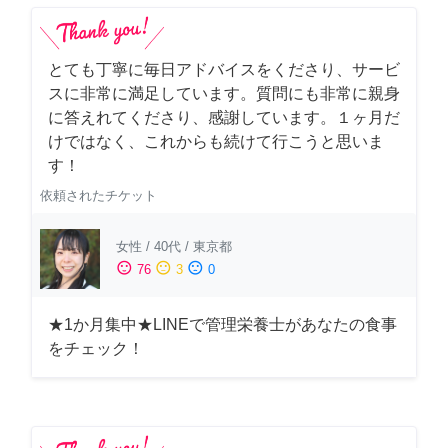
とても丁寧に毎日アドバイスをくださり、サービ
スに非常に満足しています。質問にも非常に親身
に答えれてくださり、感謝しています。１ヶ月だ
けではなく、これからも続けて行こうと思いま
す！
依頼されたチケット
女性
/
40代
/
東京都
sentiment_satisfied
sentiment_neutral
sentiment_dissatisfied
76
3
0
★1か月集中★LINEで管理栄養士があなたの食事
をチェック！