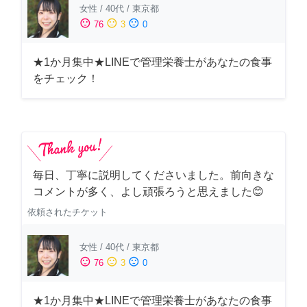
女性
/
40代
/
東京都
sentiment_satisfied
sentiment_neutral
sentiment_dissatisfied
76
3
0
★1か月集中★LINEで管理栄養士があなたの食事
をチェック！
毎日、丁寧に説明してくださいました。前向きな
コメントが多く、よし頑張ろうと思えました😊
依頼されたチケット
女性
/
40代
/
東京都
sentiment_satisfied
sentiment_neutral
sentiment_dissatisfied
76
3
0
★1か月集中★LINEで管理栄養士があなたの食事