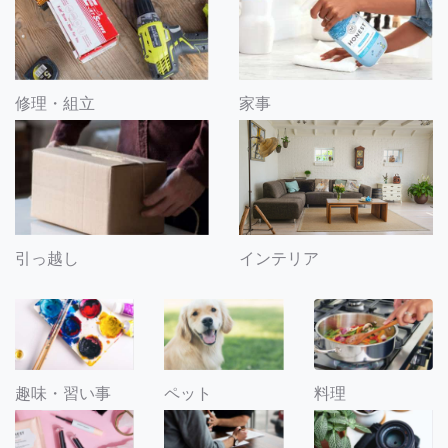
修理・組立
家事
引っ越し
インテリア
趣味・習い事
ペット
料理