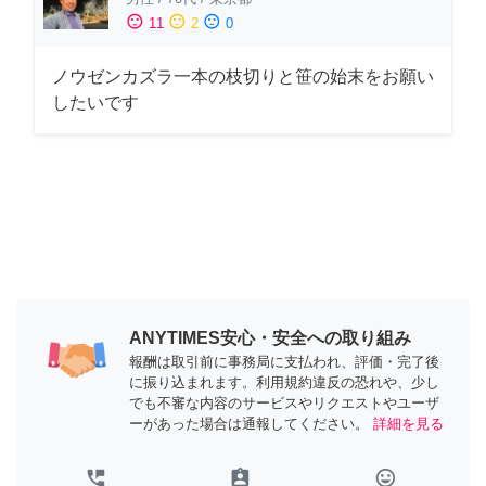
sentiment_satisfied
sentiment_neutral
sentiment_dissatisfied
11
2
0
ノウゼンカズラ一本の枝切りと笹の始末をお願い
したいです
ANYTIMES安心・安全への取り組み
報酬は取引前に事務局に支払われ、評価・完了後
に振り込まれます。利用規約違反の恐れや、少し
でも不審な内容のサービスやリクエストやユーザ
ーがあった場合は通報してください。
詳細を見る
perm_phone_msg
assignment_ind
tag_faces