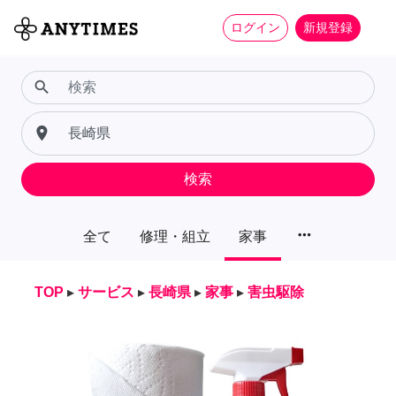
ログイン
新規登録
search
place
検索
more_horiz
全て
修理・組立
家事
TOP
▸
サービス
▸
長崎県
▸
家事
▸
害虫駆除