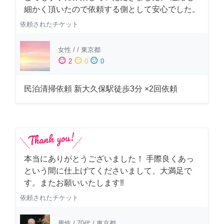
細かく頂いたので依頼する側として安心でした。
依頼されたチケット
女性
/
/
東京都
sentiment_satisfied
sentiment_neutral
sentiment_dissatisfied
2
0
0
民泊清掃依頼 新大久保駅徒歩3分 ×2回依頼
本当にありがとうございました！ 手際良くあっ
という間に仕上げてくださいまして、大満足で
す。またお願いいたします‼️
依頼されたチケット
男性
/
70代
/
東京都