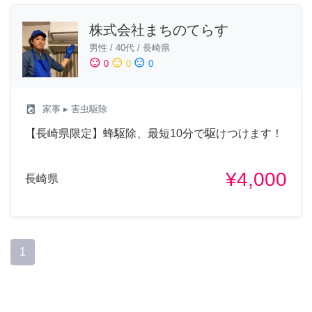
株式会社まちのてらす
男性
/
40代
/
長崎県
sentiment_satisfied
sentiment_neutral
sentiment_dissatisfied
0
0
0
local_laundry_service
家事
▸ 害虫駆除
【長崎県限定】蜂駆除、最短10分で駆けつけます！
¥4,000
長崎県
1