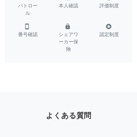
パトロー
本人確認
評価制度
ル
smartphone
lock
stars
番号確認
シェアワ
認定制度
ーカー保
険
よくある質問