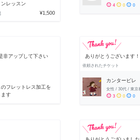
インレッスン
sentiment_satisfied
sentiment_neutral
sentiment_dissatisfied
4
0
0
¥1,500
都
是非アップして下さい
ありがとうございます！
依頼されたチケット
カンタービレ
スのフレットレス加工を
女性
/
30代
/
東京
します
sentiment_satisfied
sentiment_neutral
sentiment_dissatisfied
3
0
0
ありがとうございました！ ^