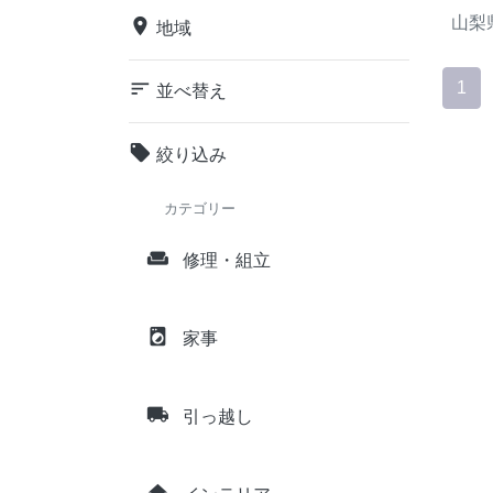
山梨
place
地域
sort
1
並べ替え
local_offer
絞り込み
カテゴリー
weekend
修理・組立
local_laundry_service
家事
local_shipping
引っ越し
home