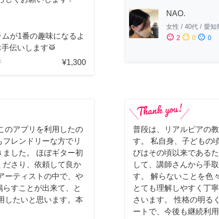
NAO.
女性
/
40代
/
愛知
ラムが1番の趣味になるよ
sentiment_satisfied
sentiment_neutral
sentiment_dissatisfied
2
0
0
手伝いします🥁
¥1,300
府
このアプリを利用したの
普段は、リアルピアの教
もフレンドリーな方でリ
す。 私自身、子どもの
ました。 ほぼギター初
びはその頃以来であるた
くださり、依頼して良か
して、講師さんから手取
アーティストの中で、や
す。 解らないことを色
鳴らすことが出来て、と
とても理解しやすく丁寧
用したいと思います。本
さいます。 性格の明る
ートで、今後も継続利用