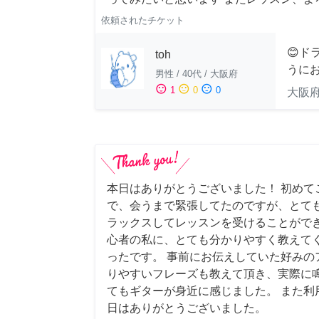
依頼されたチケット
😊ド
toh
うにお
男性
/
40代
/
大阪府
sentiment_satisfied
sentiment_neutral
sentiment_dissatisfied
1
0
0
大阪
本日はありがとうございました！ 初めて
で、会うまで緊張してたのですが、とて
ラックスしてレッスンを受けることができ
心者の私に、とても分かりやすく教えて
ったです。 事前にお伝えしていた好みの
りやすいフレーズも教えて頂き、実際に
てもギターが身近に感じました。 また利
日はありがとうございました。