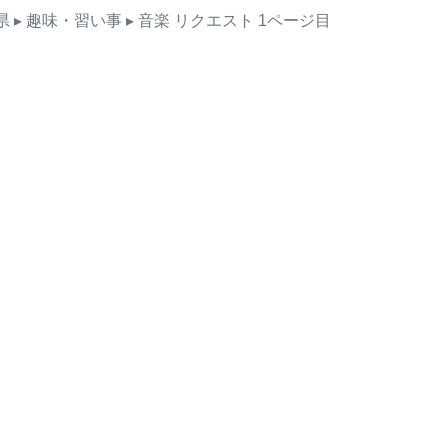
県
▸ 趣味・習い事
▸ 音楽
リクエスト
1ページ目