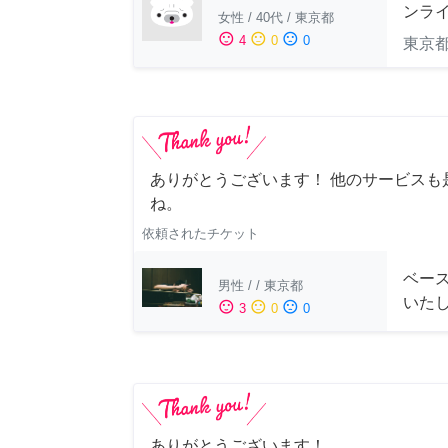
ンラ
女性
/
40代
/
東京都
sentiment_satisfied
sentiment_neutral
sentiment_dissatisfied
4
0
0
東京
ありがとうございます！ 他のサービスも
ね。
依頼されたチケット
ベー
男性
/
/
東京都
いた
sentiment_satisfied
sentiment_neutral
sentiment_dissatisfied
3
0
0
ありがとうございます！