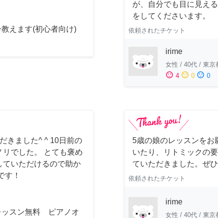
が、自分でも目に見える
をしてくださいます。
教えます(初心者向け)
依頼されたチケット
irime
女性
/
40代
/
東京
sentiment_satisfied
sentiment_neutral
sentiment_dissatisfied
4
0
0
ました^ ^ 10日前の
5歳の娘のレッスンをお
リでした。 とても褒め
いたり、リトミックの要
していただけるので助か
ていただきました。ぜひ
です！
依頼されたチケット
irime
レッスン無料 ピアノオ
女性
/
40代
/
東京