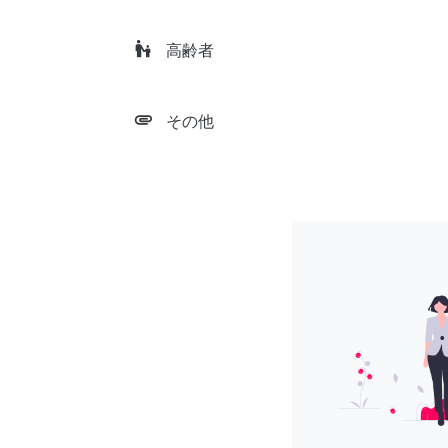
escalator_warning
高齢者
attachment
その他