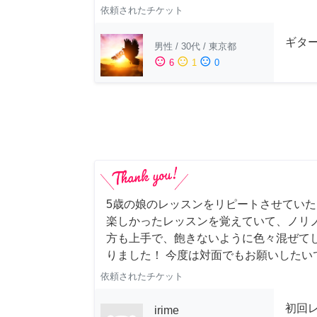
依頼されたチケット
ギター
男性
/
30代
/
東京都
sentiment_satisfied
sentiment_neutral
sentiment_dissatisfied
6
1
0
5歳の娘のレッスンをリピートさせていただき
楽しかったレッスンを覚えていて、ノリノ
方も上手で、飽きないように色々混ぜて
りました！ 今度は対面でもお願いしたい
依頼されたチケット
初回
irime