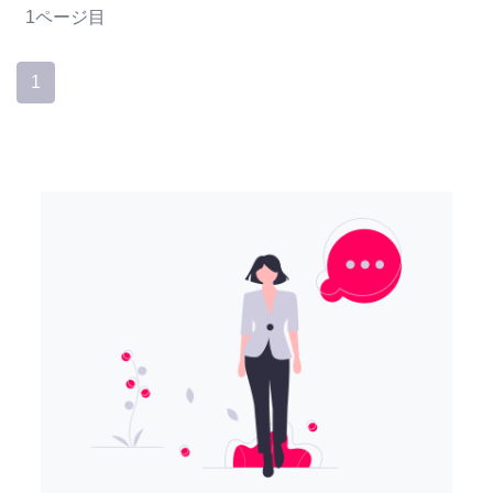
1ページ目
1