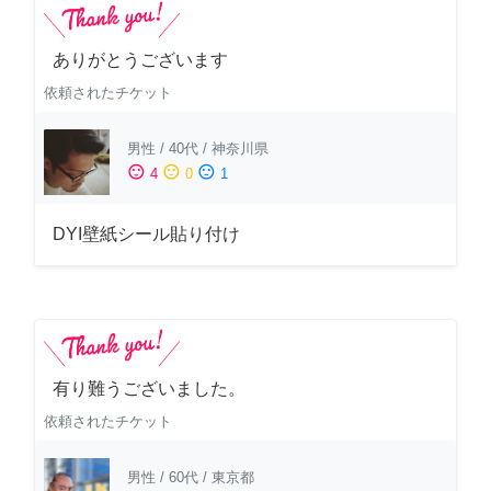
ありがとうございます
依頼されたチケット
男性
/
40代
/
神奈川県
sentiment_satisfied
sentiment_neutral
sentiment_dissatisfied
4
0
1
DYI壁紙シール貼り付け
有り難うございました。
依頼されたチケット
男性
/
60代
/
東京都