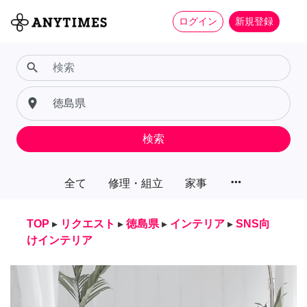
ログイン
新規登録
search
place
検索
more_horiz
全て
修理・組立
家事
TOP
▸
リクエスト
▸
徳島県
▸
インテリア
▸
SNS向
けインテリア