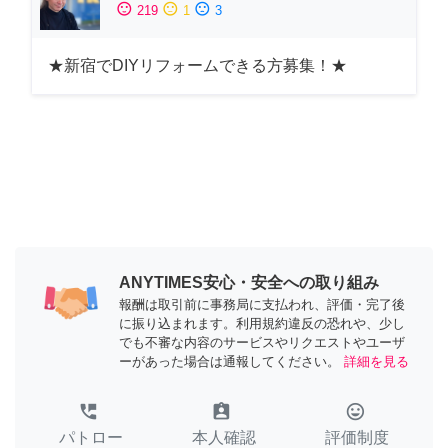
sentiment_satisfied
sentiment_neutral
sentiment_dissatisfied
219
1
3
★新宿でDIYリフォームできる方募集！★
ANYTIMES安心・安全への取り組み
報酬は取引前に事務局に支払われ、評価・完了後
に振り込まれます。利用規約違反の恐れや、少し
でも不審な内容のサービスやリクエストやユーザ
ーがあった場合は通報してください。
詳細を見る
perm_phone_msg
assignment_ind
tag_faces
パトロー
本人確認
評価制度