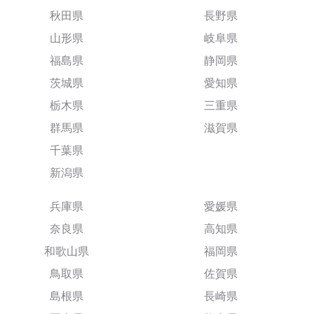
秋田県
長野県
山形県
岐阜県
福島県
静岡県
茨城県
愛知県
栃木県
三重県
群馬県
滋賀県
千葉県
新潟県
兵庫県
愛媛県
奈良県
高知県
和歌山県
福岡県
鳥取県
佐賀県
島根県
長崎県