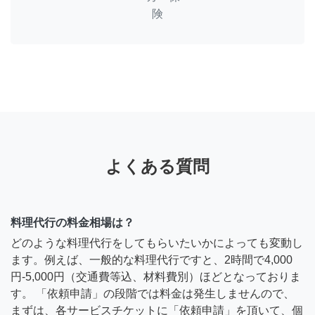
険
よくある質問
料理代行の料金相場は？
どのような料理代行をしてもらいたいかによっても変動し
ます。例えば、一般的な料理代行ですと、2時間で4,000
円-5,000円（交通費等込、材料費別）ほどとなっておりま
す。 「依頼申請」の段階では料金は発生しませんので、
まずは、各サービスチケットに「依頼申請」を頂いて、個