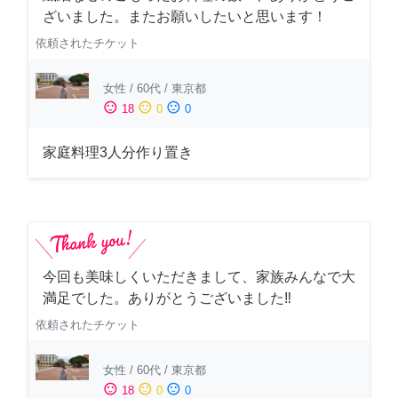
ざいました。またお願いしたいと思います！
依頼されたチケット
女性
/
60代
/
東京都
sentiment_satisfied
sentiment_neutral
sentiment_dissatisfied
18
0
0
家庭料理3人分作り置き
今回も美味しくいただきまして、家族みんなで大
満足でした。ありがとうございました‼️
依頼されたチケット
女性
/
60代
/
東京都
sentiment_satisfied
sentiment_neutral
sentiment_dissatisfied
18
0
0