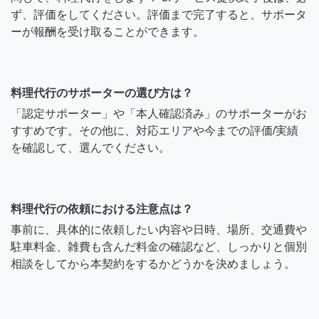
ず、評価をしてください。評価まで完了すると、サポータ
ーが報酬を受け取ることができます。
料理代行のサポーターの選び方は？
「認定サポーター」や「本人確認済み」のサポーターがお
すすめです。その他に、対応エリアや今までの評価/実績
を確認して、選んでください。
料理代行の依頼における注意点は？
事前に、具体的に依頼したい内容や日時、場所、交通費や
駐車料金、雑費も含んだ料金の確認など、しっかりと個別
相談をしてから本契約をするかどうかを決めましょう。