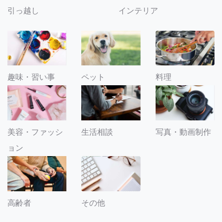
引っ越し
インテリア
趣味・習い事
ペット
料理
美容・ファッシ
生活相談
写真・動画制作
ョン
その他
高齢者