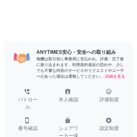
ANYTIMES安心・安全への取り組み
報酬は取引前に事務局に支払われ、評価・完了後
に振り込まれます。利用規約違反の恐れや、少し
でも不審な内容のサービスやリクエストやユーザ
ーがあった場合は通報してください。
詳細を見る
perm_phone_msg
assignment_ind
tag_faces
パトロー
本人確認
評価制度
ル
smartphone
lock
stars
番号確認
シェアワ
認定制度
ーカー保