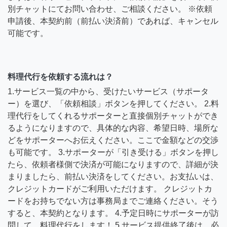
別チャットにてお問い合わせ、ご相談ください。 ※依頼
申請後、本契約前（前払い決済前）であれば、キャンセル
可能です。
料理代行を依頼する流れは？
1.サービス一覧の中から、受けたいサービス（サポータ
ー）を選び、「依頼相談」ボタンを押してください。 2.料
理代行をしてくれるサポーターと直接個別チャットができ
るようになりますので、具体的な内容、希望日時、場所な
どをサポーターへお伝えください。ここで金額などの交渉
も可能です。 3.サポーターが「引き受ける」ボタンを押し
たら、依頼者様側で決済が可能になりますので、詳細が決
まりましたら、前払い決済をしてください。お支払いは、
クレジットカードがご利用いただけます。 クレジットカ
ードをお持ちでない方は事務局までご連絡ください。そう
すると、本契約となります。 4.予定日時にサポーターが訪
問して、料理代行をします！ 5.サービス提供終了後は、必