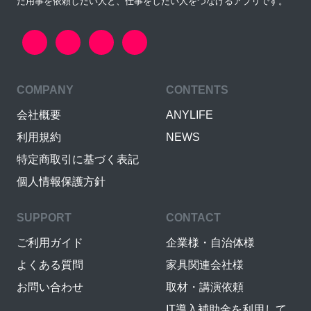
た用事を依頼したい人と、仕事をしたい人をつなげるアプリです。
COMPANY
CONTENTS
会社概要
ANYLIFE
利用規約
NEWS
特定商取引に基づく表記
個人情報保護方針
SUPPORT
CONTACT
ご利用ガイド
企業様・自治体様
よくある質問
家具関連会社様
お問い合わせ
取材・講演依頼
IT導入補助金を利用して