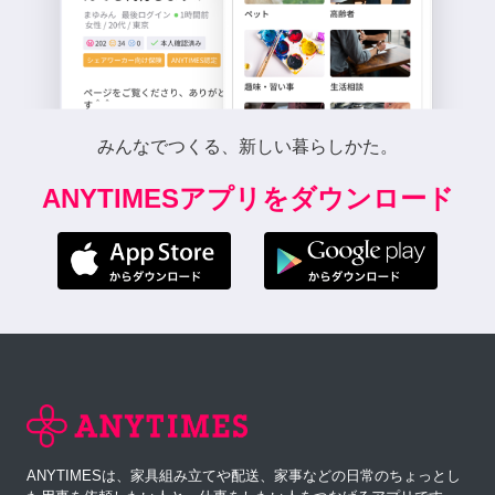
みんなでつくる、新しい暮らしかた。
ANYTIMESアプリをダウンロード
ANYTIMESは、家具組み立てや配送、家事などの日常のちょっとし