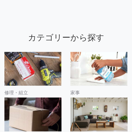
カテゴリーから探す
修理・組立
家事