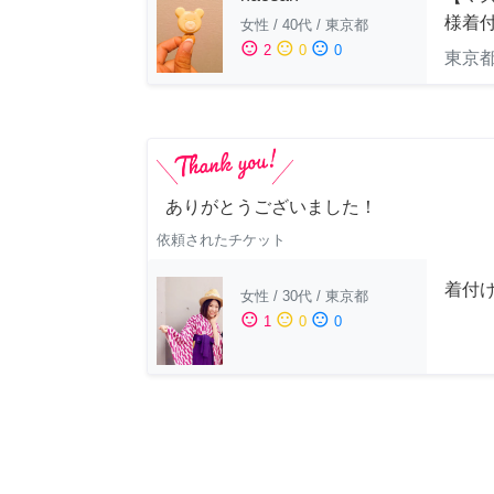
様着
女性
/
40代
/
東京都
sentiment_satisfied
sentiment_neutral
sentiment_dissatisfied
2
0
0
東京
ありがとうございました！
依頼されたチケット
着付
女性
/
30代
/
東京都
sentiment_satisfied
sentiment_neutral
sentiment_dissatisfied
1
0
0