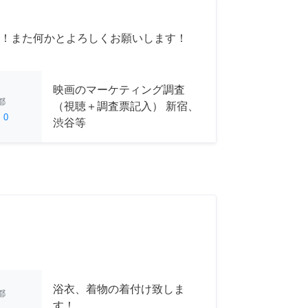
！また何かとよろしくお願いします！
映画のマーケティング調査
都
（視聴＋調査票記入） 新宿、
ed
0
渋谷等
浴衣、着物の着付け致しま
都
す！