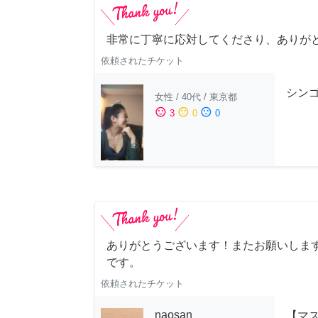
非常に丁寧に応対してくださり、ありが
依頼されたチケット
シンゴ
女性
/
40代
/
東京都
sentiment_satisfied
sentiment_neutral
sentiment_dissatisfied
3
0
0
ありがとうございます！またお願いします
です。
依頼されたチケット
naosan
【マ