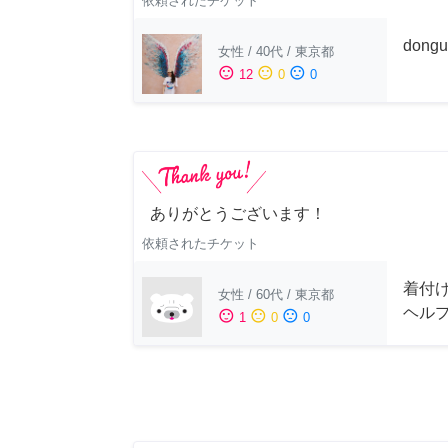
依頼されたチケット
dong
女性
/
40代
/
東京都
sentiment_satisfied
sentiment_neutral
sentiment_dissatisfied
12
0
0
ありがとうございます！
依頼されたチケット
着付
女性
/
60代
/
東京都
ヘル
sentiment_satisfied
sentiment_neutral
sentiment_dissatisfied
1
0
0