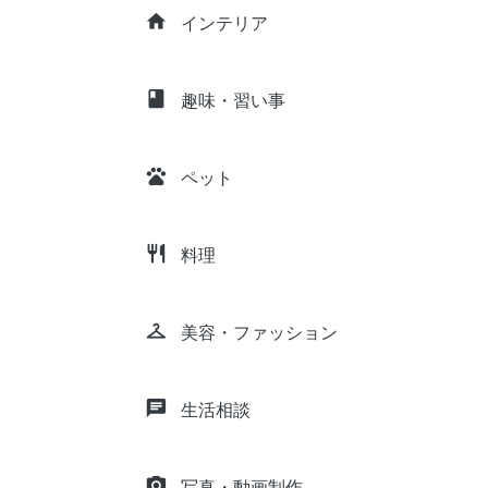
home
インテリア
class
趣味・習い事
pets
ペット
restaurant
料理
checkroom
美容・ファッション
chat
生活相談
camera_alt
写真・動画制作