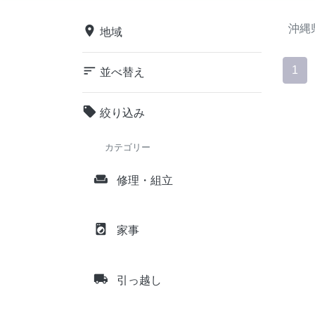
沖縄
place
地域
sort
1
並べ替え
local_offer
絞り込み
カテゴリー
weekend
修理・組立
local_laundry_service
家事
local_shipping
引っ越し