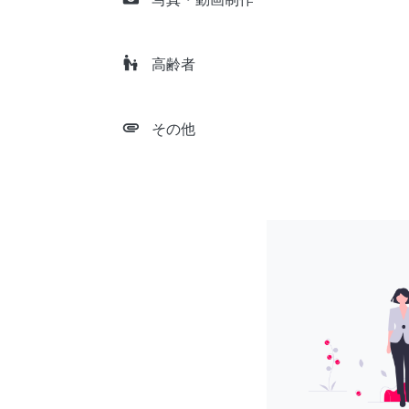
escalator_warning
高齢者
attachment
その他