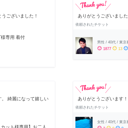
とうございました！
ありがとうございました
依頼されたチケット
様専用 着付
男性
/
40代
/
東京
sentiment_satisfied
sentiment_neutral
sentiment_dissatisfi
1877
13
。 綺麗になって嬉しい
ありがとうございます！
依頼されたチケット
女性
/
40代
/
東京
スカット様専用】お二人
sentiment_satisfied
sentiment_neutral
sentiment_dissatisfied