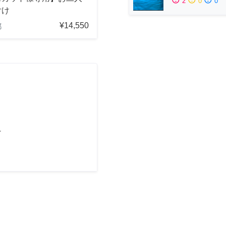
2
0
0
付け
¥14,550
都
け