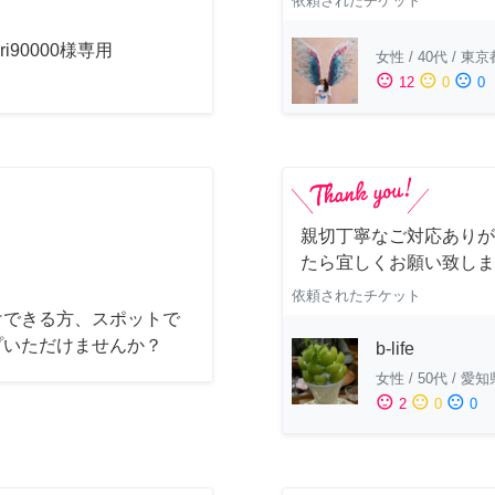
依頼されたチケット
uri90000様専用
女性
/
40代
/
東京
sentiment_satisfied
sentiment_neutral
sentiment_dissatisfied
12
0
0
親切丁寧なご対応ありが
たら宜しくお願い致しま
依頼されたチケット
けできる方、スポットで
プいただけませんか？
b-life
女性
/
50代
/
愛知
sentiment_satisfied
sentiment_neutral
sentiment_dissatisfied
2
0
0