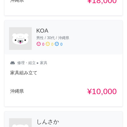
¥18,000
沖縄県
KOA
男性
/
30代
/
沖縄県
sentiment_satisfied
sentiment_neutral
sentiment_dissatisfied
0
0
0
weekend
修理・組立
▸ 家具
家具組み立て
¥10,000
沖縄県
しんさか