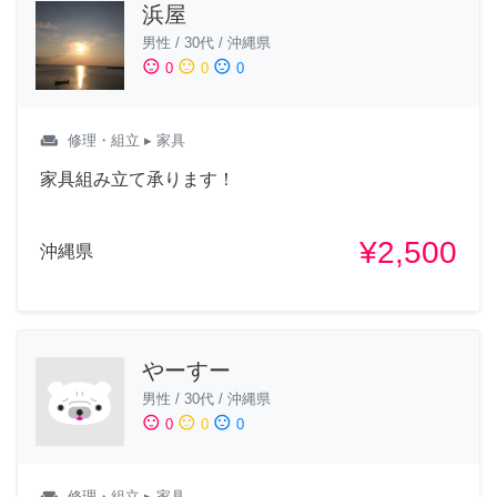
浜屋
男性
/
30代
/
沖縄県
sentiment_satisfied
sentiment_neutral
sentiment_dissatisfied
0
0
0
weekend
修理・組立
▸ 家具
家具組み立て承ります！
¥2,500
沖縄県
やーすー
男性
/
30代
/
沖縄県
sentiment_satisfied
sentiment_neutral
sentiment_dissatisfied
0
0
0
weekend
修理・組立
▸ 家具