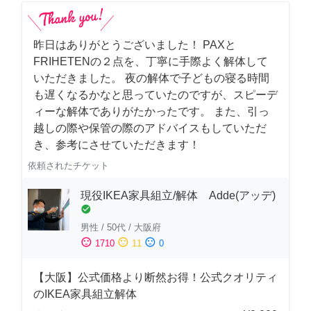
昨日はありがとうございました！ PAXと
FRIHETENの２点を、丁寧に手際よく解体して
いただきました。 夜の解体で子どもの寝る時間
も遅くなるかなと思っていたのですが、スピーデ
ィーな解体でありがたかったです。 また、引っ
越しの際や保管の際のアドバイスもしていただ
き、参考にさせていただきます！
依頼されたチケット
現役IKEA家具組立/解体 Adde(アッデ)
check_circle
男性
/
50代
/
大阪府
sentiment_satisfied
sentiment_neutral
sentiment_dissatisfied
1710
11
0
【大阪】公式価格より断然お得！公式クオリティ
のIKEA家具組立解体