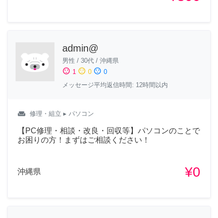
admin@
男性
/
30代
/
沖縄県
sentiment_satisfied
sentiment_neutral
sentiment_dissatisfied
1
0
0
メッセージ平均返信時間: 12時間以内
weekend
修理・組立
▸ パソコン
【PC修理・相談・改良・回収等】パソコンのことで
お困りの方！まずはご相談ください！
¥0
沖縄県