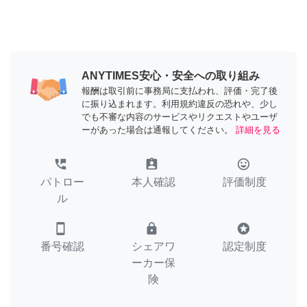
ANYTIMES安心・安全への取り組み
報酬は取引前に事務局に支払われ、評価・完了後
に振り込まれます。利用規約違反の恐れや、少し
でも不審な内容のサービスやリクエストやユーザ
ーがあった場合は通報してください。
詳細を見る
perm_phone_msg
assignment_ind
tag_faces
パトロー
本人確認
評価制度
ル
smartphone
lock
stars
番号確認
シェアワ
認定制度
ーカー保
険