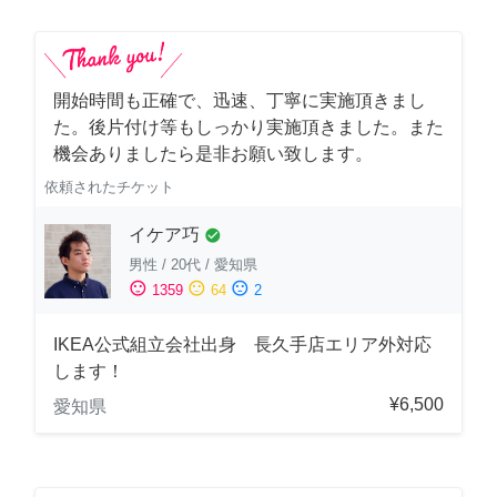
開始時間も正確で、迅速、丁寧に実施頂きまし
た。後片付け等もしっかり実施頂きました。また
機会ありましたら是非お願い致します。
依頼されたチケット
イケア巧
check_circle
男性
/
20代
/
愛知県
sentiment_satisfied
sentiment_neutral
sentiment_dissatisfied
1359
64
2
IKEA公式組立会社出身 長久手店エリア外対応
します！
¥6,500
愛知県