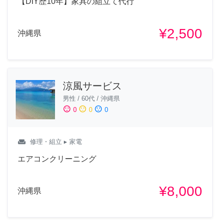
【DIY歴10年】家具の組立て代行
¥2,500
沖縄県
涼風サービス
男性
/
60代
/
沖縄県
sentiment_satisfied
sentiment_neutral
sentiment_dissatisfied
0
0
0
weekend
修理・組立
▸ 家電
エアコンクリーニング
¥8,000
沖縄県