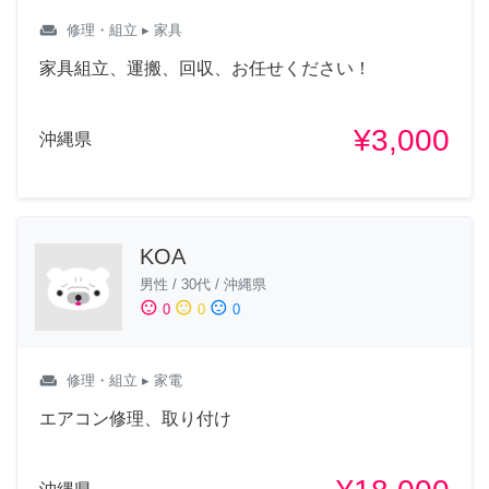
weekend
修理・組立
▸ 家具
家具組立、運搬、回収、お任せください！
¥3,000
沖縄県
KOA
男性
/
30代
/
沖縄県
sentiment_satisfied
sentiment_neutral
sentiment_dissatisfied
0
0
0
weekend
修理・組立
▸ 家電
エアコン修理、取り付け