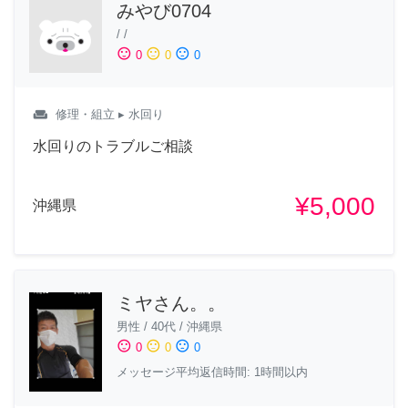
みやび0704
/
/
sentiment_satisfied
sentiment_neutral
sentiment_dissatisfied
0
0
0
weekend
修理・組立
▸ 水回り
水回りのトラブルご相談
¥5,000
沖縄県
ミヤさん。。
男性
/
40代
/
沖縄県
sentiment_satisfied
sentiment_neutral
sentiment_dissatisfied
0
0
0
メッセージ平均返信時間: 1時間以内