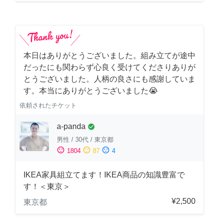
本日はありがとうございました。組み立てが途中
だったにも関わらず心良く受けてくださりありが
とうございました。人柄の良さにも感謝していま
す。本当にありがとうございました😭
依頼されたチケット
a-panda
check_circle
男性
/
30代
/
東京都
sentiment_satisfied
sentiment_neutral
sentiment_dissatisfied
1804
87
4
IKEA家具組立てます！IKEA商品の知識豊富で
す！＜東京＞
¥2,500
東京都