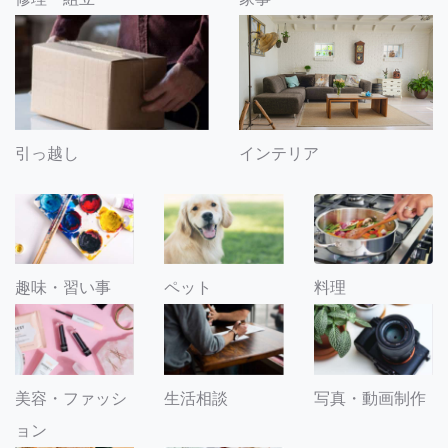
引っ越し
インテリア
趣味・習い事
ペット
料理
美容・ファッシ
生活相談
写真・動画制作
ョン