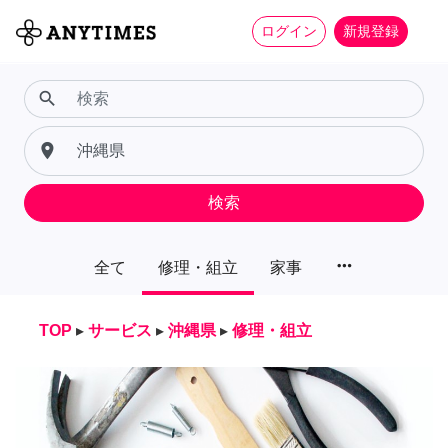
ログイン
新規登録
search
place
検索
more_horiz
全て
修理・組立
家事
TOP
▸
サービス
▸
沖縄県
▸
修理・組立