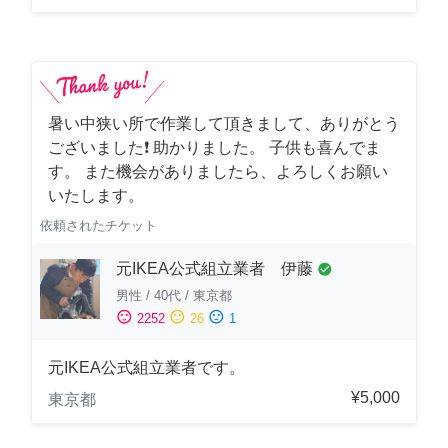
暑い中狭い所で作業して頂きまして、ありがとう
ございました❗️ 助かりました。 子供も喜んでま
す。 また機会がありましたら、よろしくお願い
いたします。
依頼されたチケット
元IKEA公式組立業者 伊藤
check_circle
男性
/
40代
/
東京都
sentiment_satisfied
sentiment_neutral
sentiment_dissatisfied
2252
26
1
元IKEA公式組立業者です。
¥5,000
東京都