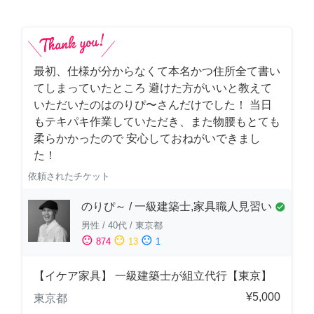
最初、仕様が分からなくて本名かつ住所全て書い
てしまっていたところ 避けた方がいいと教えて
いただいたのはのりぴ〜さんだけでした！ 当日
もテキパキ作業していただき、また物腰もとても
柔らかかったので 安心しておねがいできまし
た！
依頼されたチケット
のりぴ～ / 一級建築士,家具職人見習い
check_circle
男性
/
40代
/
東京都
sentiment_satisfied
sentiment_neutral
sentiment_dissatisfied
874
13
1
【イケア家具】 一級建築士が組立代行【東京】
¥5,000
東京都