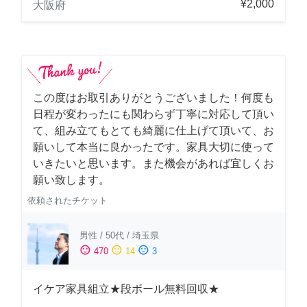
¥2,000
大阪府
この度はお取引ありがとうございました！何度も
日程が変わったにも関わらず丁寧に対応して頂い
て、組み立てもとても綺麗に仕上げて頂いて、お
願いして本当に良かったです。家具大切に使って
いきたいと思います。また機会があれば宜しくお
願い致します。
依頼されたチケット
男性
/
50代
/
埼玉県
sentiment_satisfied
sentiment_neutral
sentiment_dissatisfied
470
14
3
イケア家具組立★段ボール無料回収★