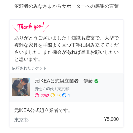
依頼者のみなさまからサポーターへの感謝の言葉
ありがとうございました！知識も豊富で、大型で
複雑な家具を手際よく且つ丁寧に組み立ててくだ
さいました。また機会があれば是非お願いしたい
と思います。
依頼されたチケット
元IKEA公式組立業者 伊藤
check_circle
男性
/
40代
/
東京都
sentiment_satisfied
sentiment_neutral
sentiment_dissatisfied
2252
26
1
元IKEA公式組立業者です。
¥5,000
東京都