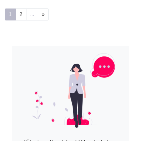
1
2
...
»