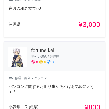
家具の組み立て代行
¥3,000
沖縄県
fortune.kei
男性
/
60代
/
沖縄県
sentiment_satisfied
sentiment_neutral
sentiment_dissatisfied
0
0
0
weekend
修理・組立
▸ パソコン
パソコンに関するお困り事があればお気軽にどう
ぞ！
¥800
小禄駅 (沖縄県)