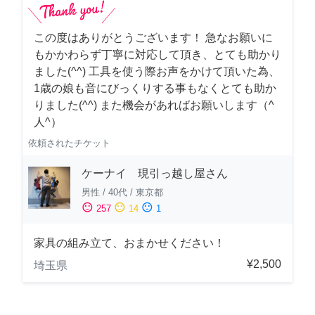
この度はありがとうございます！ 急なお願いに
もかかわらず丁寧に対応して頂き、とても助かり
ました(^^) 工具を使う際お声をかけて頂いた為、
1歳の娘も音にびっくりする事もなくとても助か
りました(^^) また機会があればお願いします（^
人^）
依頼されたチケット
ケーナイ 現引っ越し屋さん
男性
/
40代
/
東京都
sentiment_satisfied
sentiment_neutral
sentiment_dissatisfied
257
14
1
家具の組み立て、おまかせください！
¥2,500
埼玉県