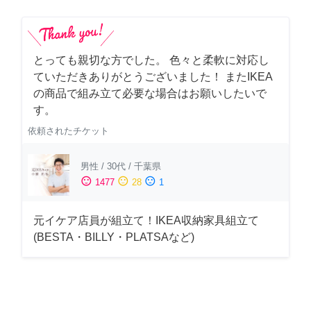
とっても親切な方でした。 色々と柔軟に対応し
ていただきありがとうございました！ またIKEA
の商品で組み立て必要な場合はお願いしたいで
す。
依頼されたチケット
男性
/
30代
/
千葉県
sentiment_satisfied
sentiment_neutral
sentiment_dissatisfied
1477
28
1
元イケア店員が組立て！IKEA収納家具組立て
(BESTA・BILLY・PLATSAなど)