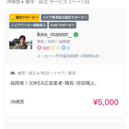
沖縄県
▸ 修理・組立
サービス
1ページ目
認定サポーター
イケア家具組立認定サポーター
シェアワーカー保険加入
Gold サポーター
ikea_master_
check_circle
男性
/
50代
/
福岡県
sentiment_satisfied
sentiment_neutral
sentiment_dissatisfied
510
15
0
メッセージ平均返信時間: 12時間以内
weekend
修理・組立
▸ IKEA（イケア）家具
福岡発！元IKEA正規業者･職長･現役職人。
¥5,000
沖縄県