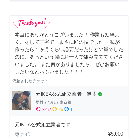
本当にありがとうございました！ 作業も効率よ
く、そして丁寧で、まさに匠の技でした。 私が
作ったら１ヶ月くらい必要だったほどの量でした
のに、あっという間にお一人で組み立ててくださ
いました。 また何かありましたら、ぜひお願い
したいなとおもいました！！！
依頼されたチケット
元IKEA公式組立業者 伊藤
check_circle
男性
/
40代
/
東京都
sentiment_satisfied
sentiment_neutral
sentiment_dissatisfied
2252
26
1
元IKEA公式組立業者です。
¥5,000
東京都