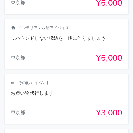
¥6,000
東京都
home
インテリア
▸ 収納アドバイス
リバウンドしない収納を一緒に作りましょう！
¥6,000
東京都
attachment
その他
▸ イベント
お買い物代行します
¥3,000
東京都