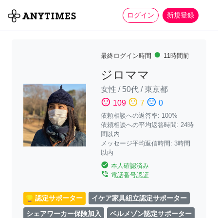
more_horiz
全て
修理・組立
家事
ログイン
新規登録
fiber_manual_record
最終ログイン時間
11時間前
ジロママ
女性
/
50代
/
東京都
sentiment_satisfied
sentiment_neutral
sentiment_dissatisfied
109
7
0
依頼相談への返答率: 100%
依頼相談への平均返答時間: 24時
間以内
メッセージ平均返信時間: 3時間
以内
check_circle
本人確認済み
phone_in_talk
電話番号認証
認定サポーター
イケア家具組立認定サポーター
シェアワーカー保険加入
ベルメゾン認定サポーター