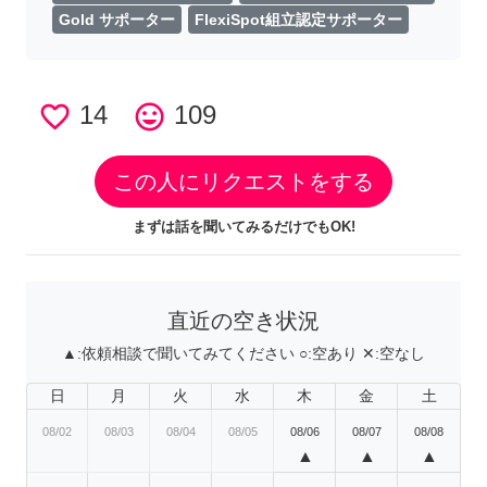
Gold サポーター
FlexiSpot組立認定サポーター
favorite_border
14
tag_faces
109
この人にリクエストをする
まずは話を聞いてみるだけでもOK!
直近の空き状況
▲:
依頼相談で聞いてみてください
○:
空あり
✕:
空なし
日
月
火
水
木
金
土
08/02
08/03
08/04
08/05
08/06
08/07
08/08
▲
▲
▲