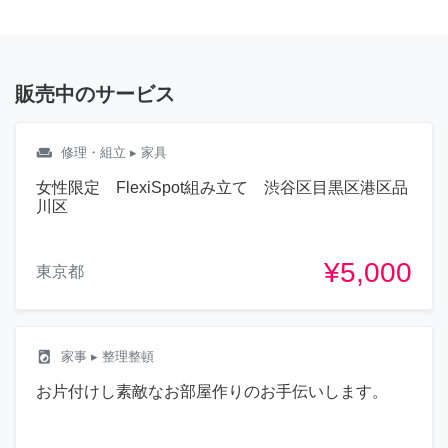
販売中のサービス
weekend
修理・組立
▸ 家具
女性限定 FlexiSpot組み立て 渋谷区目黒区港区品
川区
¥5,000
東京都
local_laundry_service
家事
▸ 整理整頓
お片付けし素敵なお部屋作りのお手伝いします。