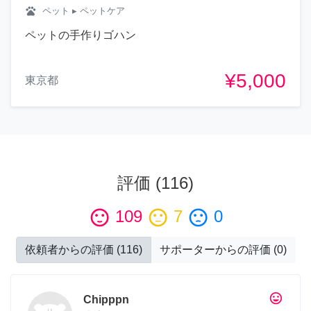
pets
ペット
▸ ペットケア
ペットの手作りゴハン
¥5,000
東京都
評価
(
116
)
sentiment_satisfied
109
sentiment_neutral
7
sentiment_dissatisfied
0
依頼者からの評価
(
116
)
サポーターからの評価
(
0
)
tag_faces
Chipppn