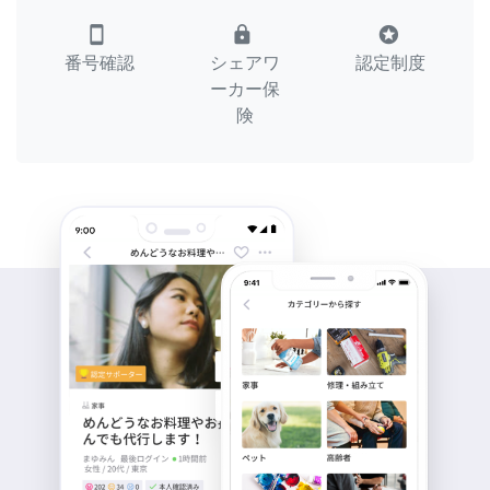
smartphone
lock
stars
番号確認
シェアワ
認定制度
ーカー保
険