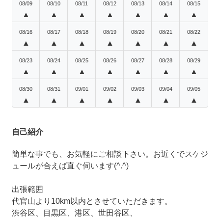
08/09
08/10
08/11
08/12
08/13
08/14
08/15
▲
▲
▲
▲
▲
▲
▲
08/16
08/17
08/18
08/19
08/20
08/21
08/22
▲
▲
▲
▲
▲
▲
▲
08/23
08/24
08/25
08/26
08/27
08/28
08/29
▲
▲
▲
▲
▲
▲
▲
08/30
08/31
09/01
09/02
09/03
09/04
09/05
▲
▲
▲
▲
▲
▲
▲
自己紹介
簡単な事でも、お気軽にご相談下さい。お近くでスケジ
ュールが合えば直ぐ伺います(^.^)
出張範囲
代官山より10km以内とさせていただきます。
渋谷区、目黒区、港区、世田谷区、