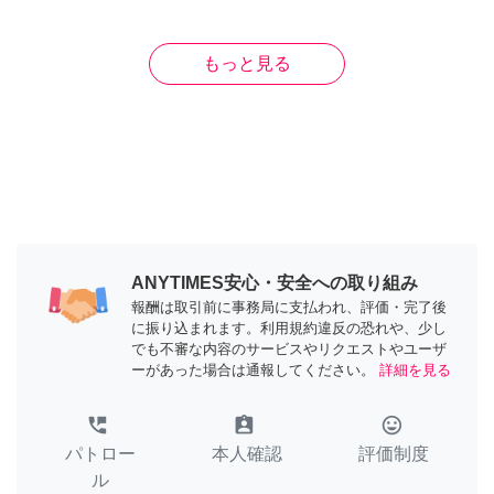
もっと見る
ANYTIMES安心・安全への取り組み
報酬は取引前に事務局に支払われ、評価・完了後
に振り込まれます。利用規約違反の恐れや、少し
でも不審な内容のサービスやリクエストやユーザ
ーがあった場合は通報してください。
詳細を見る
perm_phone_msg
assignment_ind
tag_faces
パトロー
本人確認
評価制度
ル