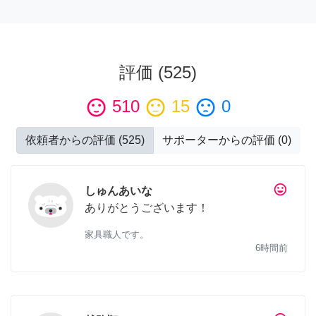
評価
(
525
)
sentiment_satisfied
510
sentiment_neutral
15
sentiment_dissatisfied
0
依頼者からの評価
(
525
)
サポーターからの評価
(
0
)
tag_faces
しゅんあいな
ありがとうございます！
家具職人です。
6時間前