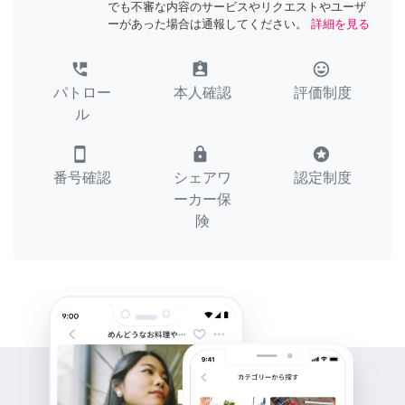
でも不審な内容のサービスやリクエストやユーザ
ーがあった場合は通報してください。
詳細を見る
perm_phone_msg
assignment_ind
tag_faces
パトロー
本人確認
評価制度
ル
smartphone
lock
stars
番号確認
シェアワ
認定制度
ーカー保
険