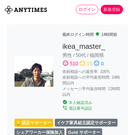
more_horiz
全て
修理・組立
家事
ログイン
新規登録
fiber_manual_record
最終ログイン時間
14時間前
ikea_master_
男性
/
50代
/
福岡県
sentiment_satisfied
sentiment_neutral
sentiment_dissatisfied
510
15
0
依頼相談への返答率: 100%
依頼相談への平均返答時間: 24時
間以内
メッセージ平均返信時間: 12時間
以内
check_circle
本人確認済み
phone_in_talk
電話番号認証
認定サポーター
イケア家具組立認定サポーター
シェアワーカー保険加入
Gold サポーター