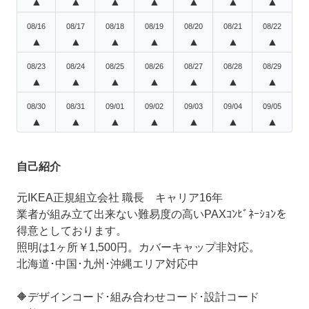
▲
▲
▲
▲
▲
▲
▲
08/16
08/17
08/18
08/19
08/20
08/21
08/22
▲
▲
▲
▲
▲
▲
▲
08/23
08/24
08/25
08/26
08/27
08/28
08/29
▲
▲
▲
▲
▲
▲
▲
08/30
08/31
09/01
09/02
09/03
09/04
09/05
▲
▲
▲
▲
▲
▲
▲
自己紹介
元IKEA正規組立会社 職長 キャリア16年
業者が組み立て出来ない難易度の高いPAXｺﾝﾋﾞﾈｰｼｮﾝを
得意としております。
照明は1ヶ所￥1,500円。カバーキャップ非対応。
北海道･中国･九州･沖縄エリア対応中
🔶デザインコード･組み合わせコード･設計コード