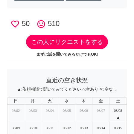
favorite_border
50
tag_faces
510
この人にリクエストをする
まずは話を聞いてみるだけでもOK!
直近の空き状況
▲:
依頼相談で聞いてみてください
○:
空あり
✕:
空なし
日
月
火
水
木
金
土
08/02
08/03
08/04
08/05
08/06
08/07
08/08
▲
08/09
08/10
08/11
08/12
08/13
08/14
08/15