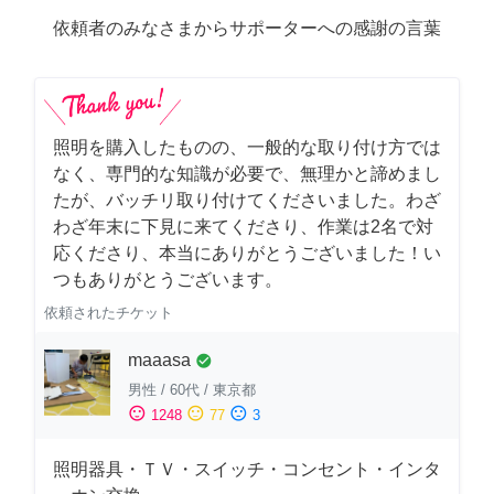
依頼者のみなさまからサポーターへの感謝の言葉
照明を購入したものの、一般的な取り付け方では
なく、専門的な知識が必要で、無理かと諦めまし
たが、バッチリ取り付けてくださいました。わざ
わざ年末に下見に来てくださり、作業は2名で対
応くださり、本当にありがとうございました！い
つもありがとうございます。
依頼されたチケット
maaasa
check_circle
男性
/
60代
/
東京都
sentiment_satisfied
sentiment_neutral
sentiment_dissatisfied
1248
77
3
照明器具・ＴＶ・スイッチ・コンセント・インタ