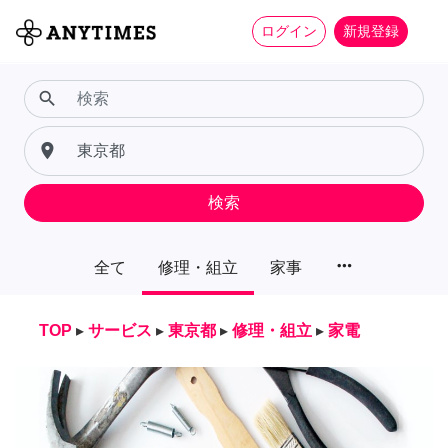
ログイン
新規登録
search
place
検索
more_horiz
全て
修理・組立
家事
TOP
▸
サービス
▸
東京都
▸
修理・組立
▸
家電