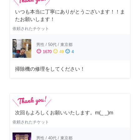
いつも本当に丁寧にありがとうございます！！ま
たお願いします！
依頼されたチケット
男性
/
50代
/
東京都
sentiment_satisfied
sentiment_neutral
sentiment_dissatisfied
1670
49
4
掃除機の修理をしてください！
次回もよろしくお願いいたします。m(_ _)m
依頼されたチケット
男性
/
40代
/
東京都