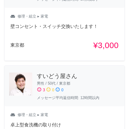
weekend
修理・組立
▸ 家電
壁コンセント・スイッチ交換いたします！
¥3,000
東京都
すいどう屋さん
男性
/
50代
/
東京都
sentiment_satisfied
sentiment_neutral
sentiment_dissatisfied
3
0
0
メッセージ平均返信時間: 12時間以内
weekend
修理・組立
▸ 家電
卓上型食洗機の取り付け