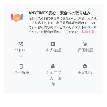
ANYTIMES安心・安全への取り組み
報酬は取引前に事務局に支払われ、評価・完了後
に振り込まれます。利用規約違反の恐れや、少し
でも不審な内容のサービスやリクエストやユーザ
ーがあった場合は通報してください。
詳細を見る
perm_phone_msg
assignment_ind
tag_faces
パトロー
本人確認
評価制度
ル
smartphone
lock
stars
番号確認
シェアワ
認定制度
ーカー保
険