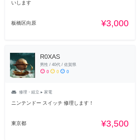
いします
¥3,000
板橋区向原
R0XAS
男性
/
40代
/
佐賀県
sentiment_satisfied
sentiment_neutral
sentiment_dissatisfied
0
0
0
weekend
修理・組立
▸ 家電
ニンテンドー スイッチ 修理します！
¥3,500
東京都