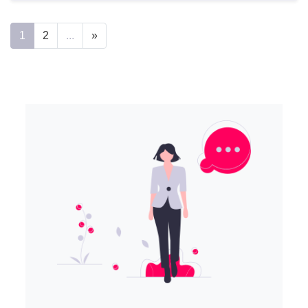
1
2
...
»