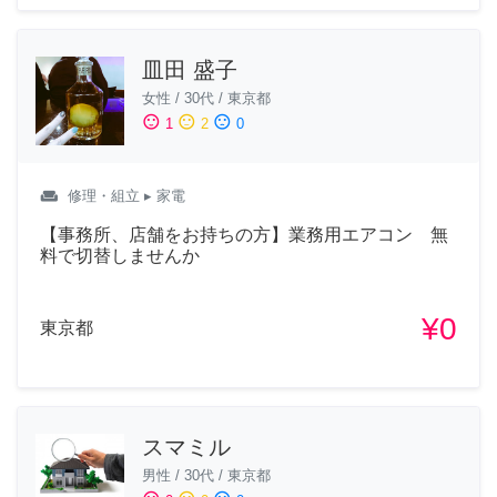
皿田 盛子
女性
/
30代
/
東京都
sentiment_satisfied
sentiment_neutral
sentiment_dissatisfied
1
2
0
weekend
修理・組立
▸ 家電
【事務所、店舗をお持ちの方】業務用エアコン 無
料で切替しませんか
¥0
東京都
スマミル
男性
/
30代
/
東京都