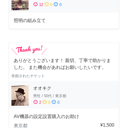
sentiment_satisfied
sentiment_neutral
sentiment_dissatisfied
12
0
0
照明の組み立て
ありがとうございます！ 親切、丁寧で助かりま
した。 また機会があればお願いしたいです。
依頼されたチケット
オオキク
男性
/
50代
/
東京都
sentiment_satisfied
sentiment_neutral
sentiment_dissatisfied
2
0
0
AV機器の設定設置購入のお助け
¥1,500
東京都