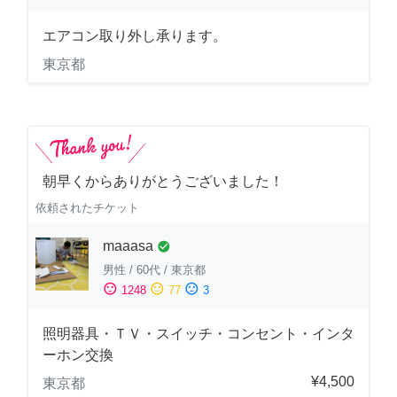
エアコン取り外し承ります。
東京都
朝早くからありがとうございました！
依頼されたチケット
maaasa
check_circle
男性
/
60代
/
東京都
sentiment_satisfied
sentiment_neutral
sentiment_dissatisfied
1248
77
3
照明器具・ＴＶ・スイッチ・コンセント・インタ
ーホン交換
¥4,500
東京都