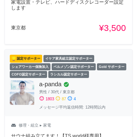
家電設置・テレビ、ハードディスクレコーダー設定
します
¥3,500
東京都
認定サポーター
イケア家具組立認定サポーター
シェアワーカー保険加入
ベルメゾン認定サポーター
Gold サポーター
COFO認定サポーター
ラシカル認定サポーター
a-panda
check_circle
男性
/
30代
/
東京都
sentiment_satisfied
sentiment_neutral
sentiment_dissatisfied
1803
87
4
メッセージ平均返信時間: 12時間以内
weekend
修理・組立
▸ 家電
サウナ組み立てます！【TS world様専用】