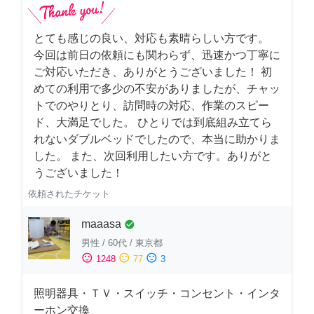
とても感じの良い、対応も素晴らしい方です。
今回は前日の依頼にも関わらず、迅速かつ丁寧に
ご対応いただき、ありがとうございました！ 初
めての利用で多少の不安がありましたが、チャッ
トでのやりとり、訪問時の対応、作業のスピー
ド、大満足でした。 ひとりでは到底組み立てら
れないダブルベッドでしたので、本当に助かりま
した。 また、次回利用したい方です。ありがと
うございました！
依頼されたチケット
maaasa
check_circle
男性
/
60代
/
東京都
sentiment_satisfied
sentiment_neutral
sentiment_dissatisfied
1248
77
3
照明器具・ＴＶ・スイッチ・コンセント・インタ
ーホン交換