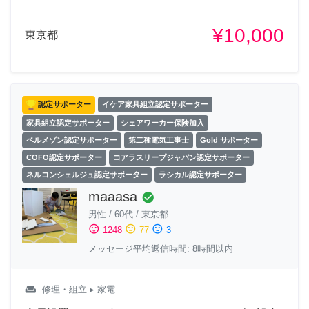
¥10,000
東京都
認定サポーター
イケア家具組立認定サポーター
家具組立認定サポーター
シェアワーカー保険加入
ベルメゾン認定サポーター
第二種電気工事士
Gold サポーター
COFO認定サポーター
コアラスリープジャパン認定サポーター
ネルコンシェルジュ認定サポーター
ラシカル認定サポーター
maaasa
check_circle
男性
/
60代
/
東京都
sentiment_satisfied
sentiment_neutral
sentiment_dissatisfied
1248
77
3
メッセージ平均返信時間: 8時間以内
weekend
修理・組立
▸ 家電