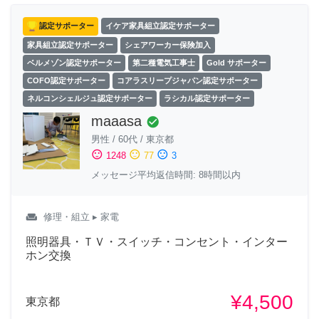
認定サポーター
イケア家具組立認定サポーター
家具組立認定サポーター
シェアワーカー保険加入
ベルメゾン認定サポーター
第二種電気工事士
Gold サポーター
COFO認定サポーター
コアラスリープジャパン認定サポーター
ネルコンシェルジュ認定サポーター
ラシカル認定サポーター
maaasa
check_circle
男性
/
60代
/
東京都
sentiment_satisfied
sentiment_neutral
sentiment_dissatisfied
1248
77
3
メッセージ平均返信時間: 8時間以内
weekend
修理・組立
▸ 家電
照明器具・ＴＶ・スイッチ・コンセント・インター
ホン交換
¥4,500
東京都