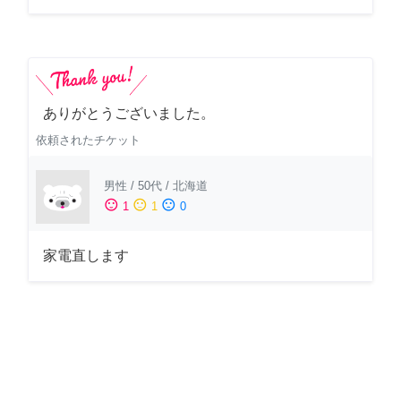
ありがとうございました。
依頼されたチケット
男性
/
50代
/
北海道
sentiment_satisfied
sentiment_neutral
sentiment_dissatisfied
1
1
0
家電直します