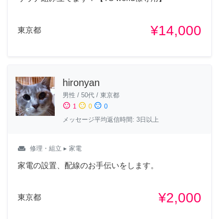
¥14,000
東京都
hironyan
男性
/
50代
/
東京都
sentiment_satisfied
sentiment_neutral
sentiment_dissatisfied
1
0
0
メッセージ平均返信時間: 3日以上
weekend
修理・組立
▸ 家電
家電の設置、配線のお手伝いをします。
¥2,000
東京都