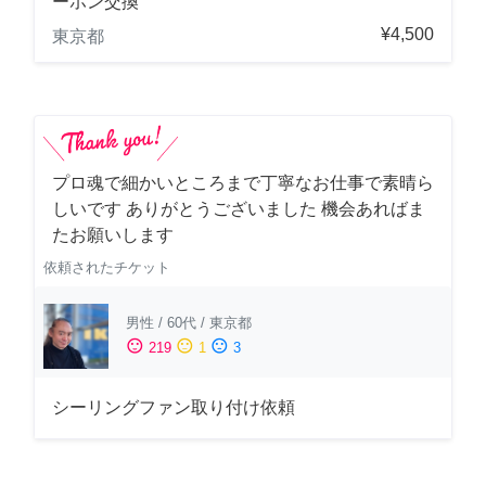
ーホン交換
¥4,500
東京都
プロ魂で細かいところまで丁寧なお仕事で素晴ら
しいです ありがとうございました 機会あればま
たお願いします
依頼されたチケット
男性
/
60代
/
東京都
sentiment_satisfied
sentiment_neutral
sentiment_dissatisfied
219
1
3
シーリングファン取り付け依頼