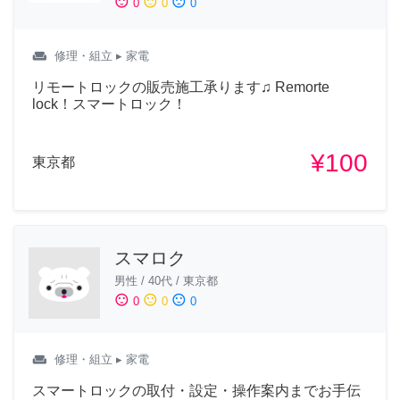
sentiment_satisfied
sentiment_neutral
sentiment_dissatisfied
0
0
0
weekend
修理・組立
▸ 家電
リモートロックの販売施工承ります♫ Remorte
lock！スマートロック！
¥100
東京都
スマロク
男性
/
40代
/
東京都
sentiment_satisfied
sentiment_neutral
sentiment_dissatisfied
0
0
0
weekend
修理・組立
▸ 家電
スマートロックの取付・設定・操作案内までお手伝