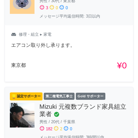
男性
/
30代
/
東京都
sentiment_satisfied
sentiment_neutral
sentiment_dissatisfied
3
0
0
メッセージ平均返信時間: 3日以内
weekend
修理・組立
▸ 家電
エアコン取り外し承ります。
¥0
東京都
認定サポーター
第二種電気工事士
Gold サポーター
Mizuki 元複数ブランド家具組立
業者
check_circle
男性
/
20代
/
千葉県
sentiment_satisfied
sentiment_neutral
sentiment_dissatisfied
182
2
0
メッセージ平均返信時間: 3時間以内