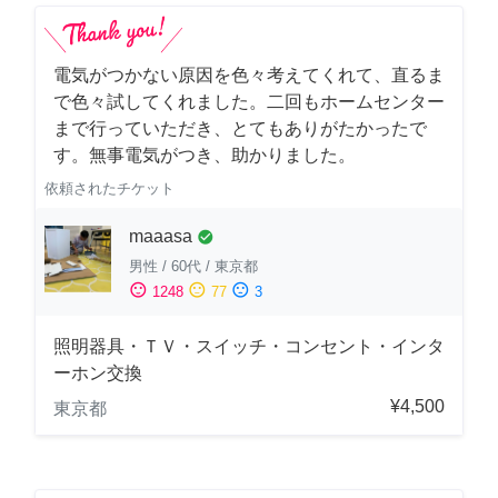
電気がつかない原因を色々考えてくれて、直るま
で色々試してくれました。二回もホームセンター
まで行っていただき、とてもありがたかったで
す。無事電気がつき、助かりました。
依頼されたチケット
maaasa
check_circle
男性
/
60代
/
東京都
sentiment_satisfied
sentiment_neutral
sentiment_dissatisfied
1248
77
3
照明器具・ＴＶ・スイッチ・コンセント・インタ
ーホン交換
¥4,500
東京都