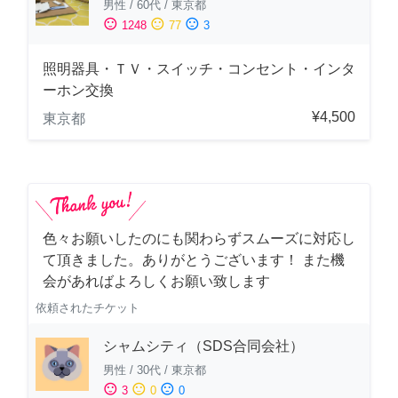
男性
/
60代
/
東京都
sentiment_satisfied
sentiment_neutral
sentiment_dissatisfied
1248
77
3
照明器具・ＴＶ・スイッチ・コンセント・インタ
ーホン交換
¥4,500
東京都
色々お願いしたのにも関わらずスムーズに対応し
て頂きました。ありがとうございます！ また機
会があればよろしくお願い致します
依頼されたチケット
シャムシティ（SDS合同会社）
男性
/
30代
/
東京都
sentiment_satisfied
sentiment_neutral
sentiment_dissatisfied
3
0
0