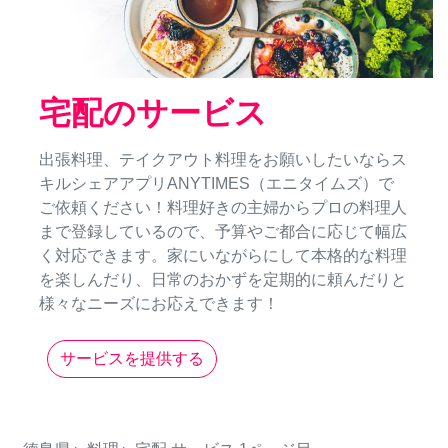
宅配のサービス
出張料理、テイクアウト料理をお願いしたいならス
キルシェアアプリANYTIMES（エニタイムズ）で
ご依頼ください！料理好きの主婦からプロの料理人
まで登録しているので、予算やご都合に応じて幅広
く対応できます。家にいながらにして本格的な料理
を楽しんだり、日常のおかずを定期的に頼んだりと
様々なニーズにお応えできます！
サービスを提供する