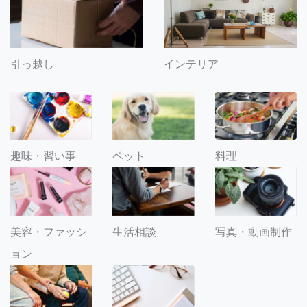
引っ越し
インテリア
趣味・習い事
ペット
料理
美容・ファッシ
生活相談
写真・動画制作
ョン