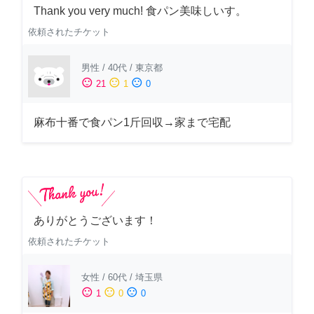
Thank you very much! 食パン美味しいす。
依頼されたチケット
男性
/
40代
/
東京都
sentiment_satisfied
sentiment_neutral
sentiment_dissatisfied
21
1
0
麻布十番で食パン1斤回収→家まで宅配
ありがとうございます！
依頼されたチケット
女性
/
60代
/
埼玉県
sentiment_satisfied
sentiment_neutral
sentiment_dissatisfied
1
0
0