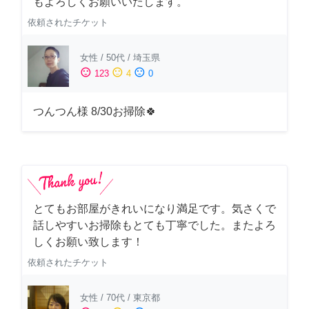
もよろしくお願いいたします。
依頼されたチケット
女性
/
50代
/
埼玉県
sentiment_satisfied
sentiment_neutral
sentiment_dissatisfied
123
4
0
つんつん様 8/30お掃除🍀
とてもお部屋がきれいになり満足です。気さくで
話しやすいお掃除もとても丁寧でした。またよろ
しくお願い致します！
依頼されたチケット
女性
/
70代
/
東京都