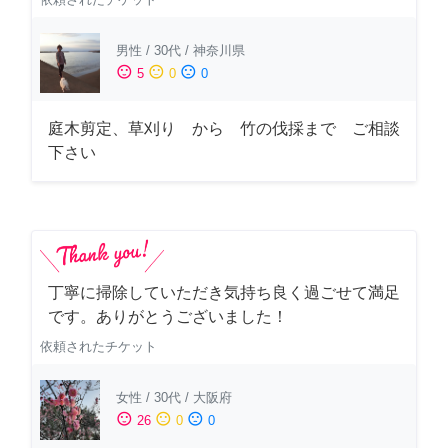
男性
/
30代
/
神奈川県
sentiment_satisfied
sentiment_neutral
sentiment_dissatisfied
5
0
0
庭木剪定、草刈り から 竹の伐採まで ご相談
下さい
丁寧に掃除していただき気持ち良く過ごせて満足
です。ありがとうございました！
依頼されたチケット
女性
/
30代
/
大阪府
sentiment_satisfied
sentiment_neutral
sentiment_dissatisfied
26
0
0