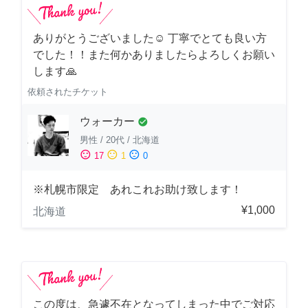
ありがとうございました☺️ 丁寧でとても良い方
でした！！また何かありましたらよろしくお願い
します🙏
依頼されたチケット
ウォーカー
check_circle
男性
/
20代
/
北海道
sentiment_satisfied
sentiment_neutral
sentiment_dissatisfied
17
1
0
※札幌市限定 あれこれお助け致します！
¥1,000
北海道
この度は、急遽不在となってしまった中でご対応