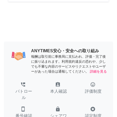
ANYTIMES安心・安全への取り組み
報酬は取引前に事務局に支払われ、評価・完了後
に振り込まれます。利用規約違反の恐れや、少し
でも不審な内容のサービスやリクエストやユーザ
ーがあった場合は通報してください。
詳細を見る
perm_phone_msg
assignment_ind
tag_faces
パトロー
本人確認
評価制度
ル
smartphone
lock
stars
番号確認
シェアワ
認定制度