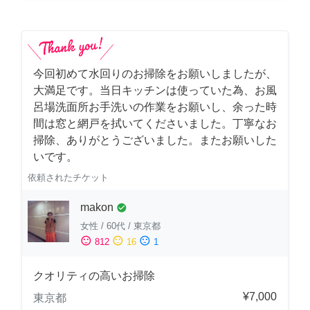
今回初めて水回りのお掃除をお願いしましたが、
大満足です。当日キッチンは使っていた為、お風
呂場洗面所お手洗いの作業をお願いし、余った時
間は窓と網戸を拭いてくださいました。丁寧なお
掃除、ありがとうございました。またお願いした
いです。
依頼されたチケット
makon
check_circle
女性
/
60代
/
東京都
sentiment_satisfied
sentiment_neutral
sentiment_dissatisfied
812
16
1
クオリティの高いお掃除
¥7,000
東京都