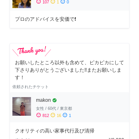
sentiment_satisfied
sentiment_neutral
sentiment_dissatisfied
107
1
0
プロのアドバイスを安価で❗
お願いしたところ以外も含めて、ピカピカにして
下さりありがとうございました‼️またお願いしま
す！
依頼されたチケット
makon
check_circle
女性
/
60代
/
東京都
sentiment_satisfied
sentiment_neutral
sentiment_dissatisfied
812
16
1
クオリティの高い家事代行及び清掃