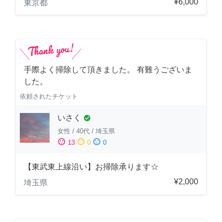
¥6,000
東京都
手際よく掃除して頂きました。 有難うございま
した。
依頼されたチケット
いさく
check_circle
女性
/
40代
/
埼玉県
sentiment_satisfied
sentiment_neutral
sentiment_dissatisfied
13
0
0
【東武東上線沿い】お掃除承ります☆
¥2,000
埼玉県