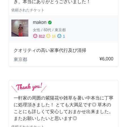
き、本当にありがとうございました！
依頼されたチケット
makon
check_circle
女性
/
60代
/
東京都
sentiment_satisfied
sentiment_neutral
sentiment_dissatisfied
812
16
1
クオリティの高い家事代行及び清掃
¥6,000
東京都
一軒家の周囲の紫陽花や雑草を暑い中本当に丁寧
に処理頂きました！ とても大満足です◎ 草木の
ことにも詳しくて安心しておまかせ出来ました。
またお願いしたいと思います◎
依頼されたチケット