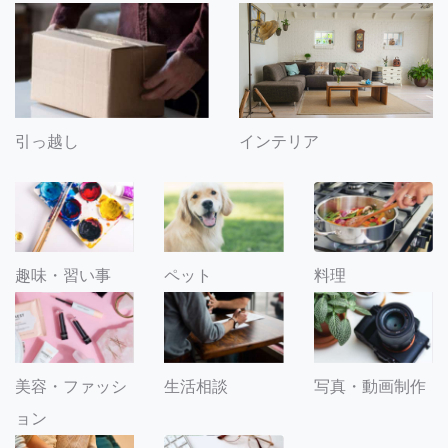
引っ越し
インテリア
趣味・習い事
ペット
料理
美容・ファッシ
生活相談
写真・動画制作
ョン