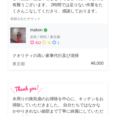
有難うございます。 2時間では足りない作業をた
くさんこなしてくださり、感謝しております。
依頼されたチケット
makon
check_circle
女性
/
60代
/
東京都
sentiment_satisfied
sentiment_neutral
sentiment_dissatisfied
812
16
1
クオリティの高い家事代行及び清掃
¥6,000
東京都
水周りの換気扇のお掃除を中心に、キッチンをお
掃除していただきました。 自分たちではなかな
かやりきれない細部まで丁寧に綺麗にしていただ