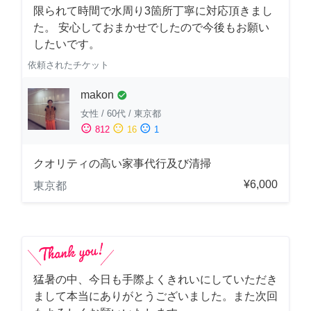
限られて時間で水周り3箇所丁寧に対応頂きまし
た。 安心しておまかせでしたので今後もお願い
したいです。
依頼されたチケット
makon
check_circle
女性
/
60代
/
東京都
sentiment_satisfied
sentiment_neutral
sentiment_dissatisfied
812
16
1
クオリティの高い家事代行及び清掃
¥6,000
東京都
猛暑の中、今日も手際よくきれいにしていただき
まして本当にありがとうございました。また次回