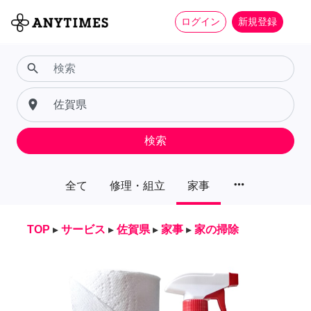
ログイン
新規登録
search
place
検索
more_horiz
全て
修理・組立
家事
TOP
▸
サービス
▸
佐賀県
▸
家事
▸
家の掃除