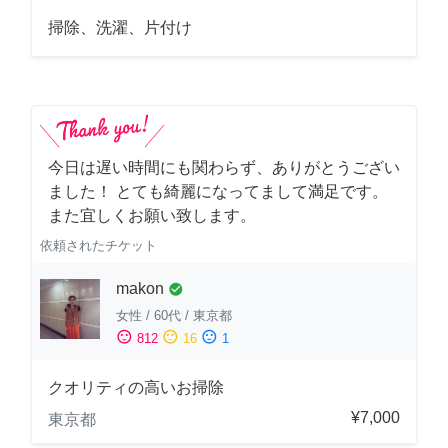
掃除、洗濯、片付け
今日は遅い時間にも関わらず、ありがとうござい
ました！ とても綺麗になってまして満足です。
また宜しくお願い致します。
依頼されたチケット
makon
check_circle
女性
/
60代
/
東京都
sentiment_satisfied
sentiment_neutral
sentiment_dissatisfied
812
16
1
クオリティの高いお掃除
¥7,000
東京都