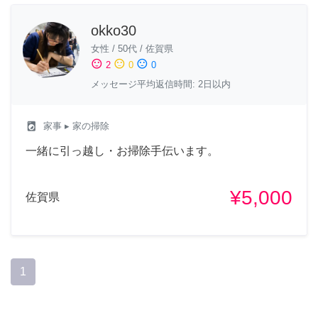
okko30
女性
/
50代
/
佐賀県
sentiment_satisfied
sentiment_neutral
sentiment_dissatisfied
2
0
0
メッセージ平均返信時間: 2日以内
local_laundry_service
家事
▸ 家の掃除
一緒に引っ越し・お掃除手伝います。
¥5,000
佐賀県
1