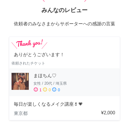
みんなのレビュー
依頼者のみなさまからサポーターへの感謝の言葉
ありがとうございます！
依頼されたチケット
まほちん♡
女性
/
20代
/
埼玉県
sentiment_satisfied
sentiment_neutral
sentiment_dissatisfied
1
0
0
毎日が楽しくなるメイク講座💄💗
¥2,000
東京都