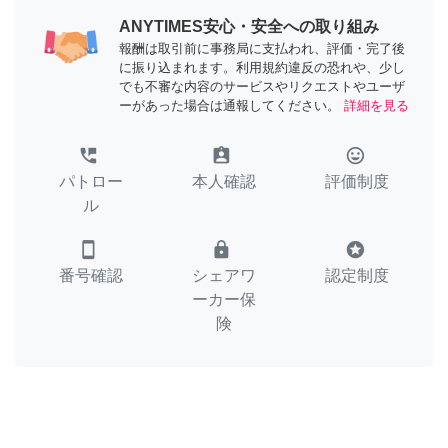
ANYTIMES安心・安全への取り組み
報酬は取引前に事務局に支払われ、評価・完了後
に振り込まれます。利用規約違反の恐れや、少し
でも不審な内容のサービスやリクエストやユーザ
ーがあった場合は通報してください。
詳細を見る
perm_phone_msg
assignment_ind
tag_faces
パトロー
本人確認
評価制度
ル
smartphone
lock
stars
番号確認
シェアワ
認定制度
ーカー保
険