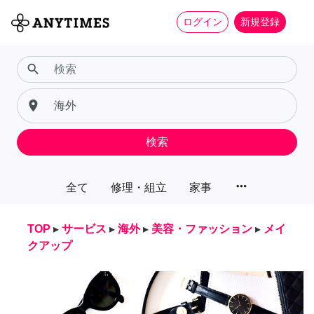
ログイン
新規登録
search
place
検索
more_horiz
全て
修理・組立
家事
TOP
▸
サービス
▸
海外
▸
美容・ファッション
▸
メイ
クアップ