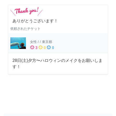
ありがとうございます！
依頼されたチケット
女性
/
/
東京都
sentiment_satisfied
sentiment_neutral
sentiment_dissatisfied
3
0
0
28日(土)夕方〜ハロウィンのメイクをお願いしま
す！